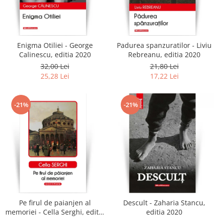
Enigma Otiliei - George
Padurea spanzuratilor - Liviu
Calinescu, editia 2020
Rebreanu, editia 2020
32,00 Lei
21,80 Lei
25,28 Lei
17,22 Lei
-21%
-21%
Pe firul de paianjen al
Descult - Zaharia Stancu,
memoriei - Cella Serghi, editia
editia 2020