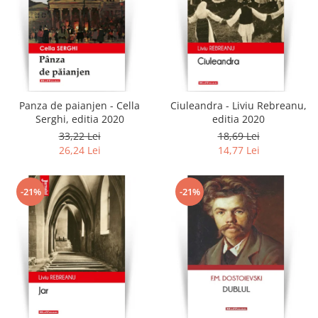
Panza de paianjen - Cella
Ciuleandra - Liviu Rebreanu,
Serghi, editia 2020
editia 2020
33,22 Lei
18,69 Lei
26,24 Lei
14,77 Lei
-21%
-21%