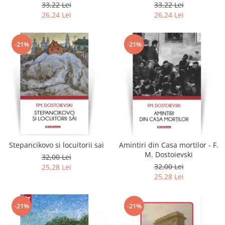
2020
33,22 Lei
33,22 Lei
26,24 Lei
26,24 Lei
-21%
-21%
Stepancikovo si locuitorii sai
Amintiri din Casa mortilor - F.
M. Dostoievski
32,00 Lei
32,00 Lei
25,28 Lei
25,28 Lei
-21%
-21%