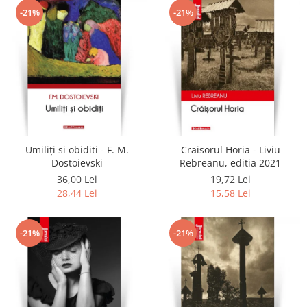
-21%
-21%
Umiliți si obiditi - F. M.
Craisorul Horia - Liviu
Dostoievski
Rebreanu, editia 2021
36,00 Lei
19,72 Lei
28,44 Lei
15,58 Lei
-21%
-21%