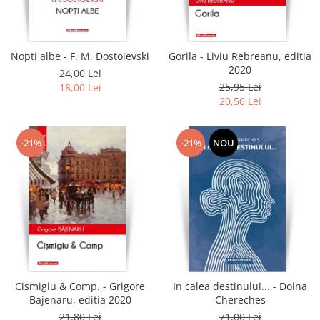
Literatura
Clasica
Contemporana
Nopti albe - F. M. Dostoievski
Gorila - Liviu Rebreanu, editia
Moderna
2020
24,00 Lei
Romana
25,95 Lei
18,00 Lei
20,50 Lei
Universala
Universala
Non-fictiune
-21%
-21%
NOU
Calatorii
Memorii
Publicistica / Reportaje / Interviuri
Stiinte umaniste
Istorie
Sociologie si filozofie
Cismigiu & Comp. - Grigore
In calea destinului... - Doina
Bajenaru, editia 2020
Chereches
21,80 Lei
71,00 Lei