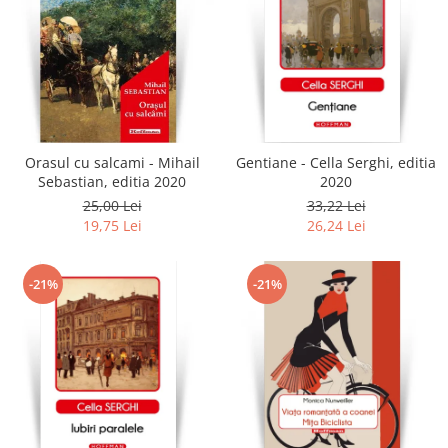
Orasul cu salcami - Mihail
Gentiane - Cella Serghi, editia
Sebastian, editia 2020
2020
25,00 Lei
33,22 Lei
19,75 Lei
26,24 Lei
-21%
-21%