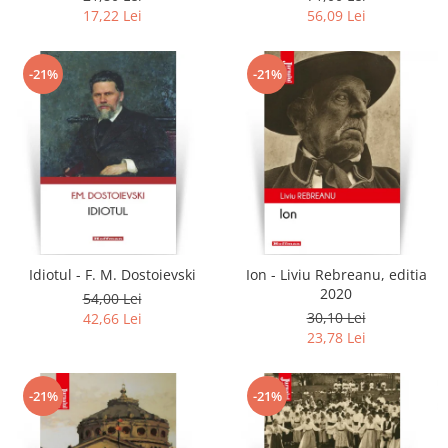
17,22 Lei
56,09 Lei
-21%
-21%
Idiotul - F. M. Dostoievski
Ion - Liviu Rebreanu, editia
2020
54,00 Lei
30,10 Lei
42,66 Lei
23,78 Lei
-21%
-21%