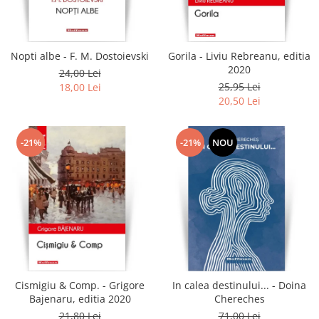
Literatura
Clasica
Contemporana
Nopti albe - F. M. Dostoievski
Gorila - Liviu Rebreanu, editia
Moderna
2020
24,00 Lei
Romana
25,95 Lei
18,00 Lei
20,50 Lei
Universala
Universala
Non-fictiune
-21%
-21%
NOU
Calatorii
Memorii
Publicistica / Reportaje / Interviuri
Stiinte umaniste
Istorie
Sociologie si filozofie
Cismigiu & Comp. - Grigore
In calea destinului... - Doina
Bajenaru, editia 2020
Chereches
21,80 Lei
71,00 Lei