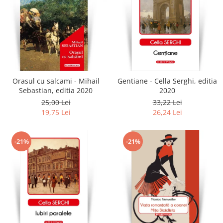
Orasul cu salcami - Mihail
Gentiane - Cella Serghi, editia
Sebastian, editia 2020
2020
25,00 Lei
33,22 Lei
19,75 Lei
26,24 Lei
-21%
-21%