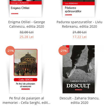
Enigma Otiliei - George
Padurea spanzuratilor - Liviu
Calinescu, editia 2020
Rebreanu, editia 2020
32,00 Lei
21,80 Lei
25,28 Lei
17,22 Lei
-21%
-21%
Pe firul de paianjen al
Descult - Zaharia Stancu,
memoriei - Cella Serghi, editia
editia 2020