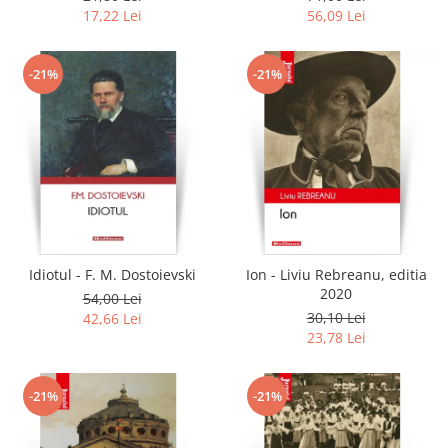
17,22 Lei
56,09 Lei
-21%
-21%
Idiotul - F. M. Dostoievski
Ion - Liviu Rebreanu, editia
2020
54,00 Lei
30,10 Lei
42,66 Lei
23,78 Lei
-21%
-21%