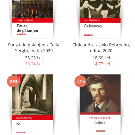
Panza de paianjen - Cella
Ciuleandra - Liviu Rebreanu,
Serghi, editia 2020
editia 2020
33,22 Lei
18,69 Lei
26,24 Lei
14,77 Lei
-21%
-21%