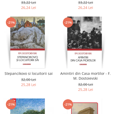
2020
33,22 Lei
33,22 Lei
26,24 Lei
26,24 Lei
-21%
-21%
Stepancikovo si locuitorii sai
Amintiri din Casa mortilor - F.
M. Dostoievski
32,00 Lei
32,00 Lei
25,28 Lei
25,28 Lei
-21%
-21%