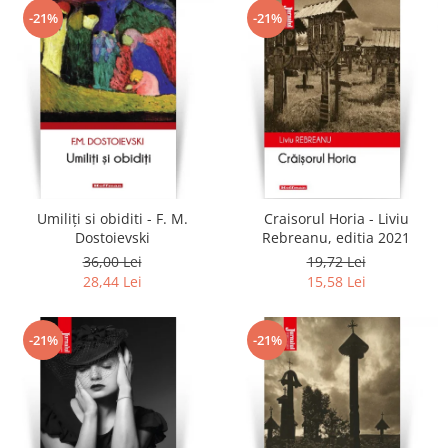
-21%
-21%
Umiliți si obiditi - F. M.
Craisorul Horia - Liviu
Dostoievski
Rebreanu, editia 2021
36,00 Lei
19,72 Lei
28,44 Lei
15,58 Lei
-21%
-21%