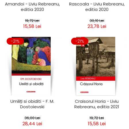
Amandoi - Liviu Rebreanu,
Rascoala - Liviu Rebreanu,
editia 2020
editia 2020
19,72 Lei
30,10 Lei
15,58 Lei
23,78 Lei
-21%
-21%
Umiliți si obiditi - F. M.
Craisorul Horia - Liviu
Dostoievski
Rebreanu, editia 2021
36,00 Lei
19,72 Lei
28,44 Lei
15,58 Lei