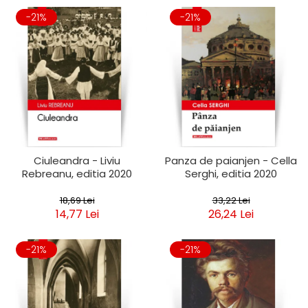
-21%
-21%
Ciuleandra - Liviu
Panza de paianjen - Cella
Rebreanu, editia 2020
Serghi, editia 2020
18,69 Lei
33,22 Lei
14,77 Lei
26,24 Lei
-21%
-21%