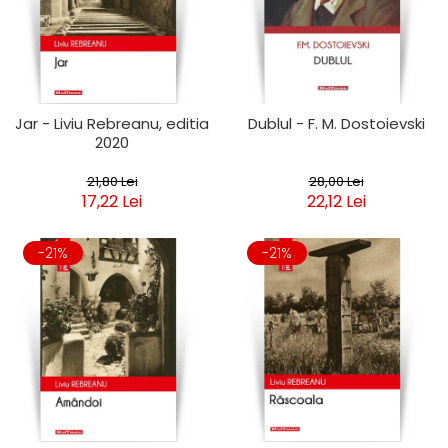
Jar - Liviu Rebreanu, editia
Dublul - F. M. Dostoievski
2020
21,80 Lei
28,00 Lei
17,22 Lei
22,12 Lei
-21%
-21%