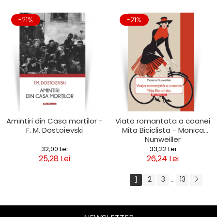
-21%
-21%
Amintiri din Casa mortilor -
Viata romantata a coanei
F. M. Dostoievski
Mita Biciclista - Monica
Nunweiller
32,00 Lei
33,22 Lei
25,28 Lei
26,24 Lei
1
2
3
13
...