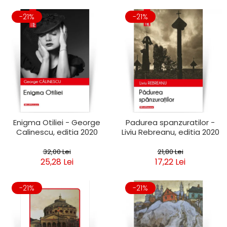
-21%
-21%
Enigma Otiliei - George
Padurea spanzuratilor -
Calinescu, editia 2020
Liviu Rebreanu, editia 2020
32,00 Lei
21,80 Lei
25,28 Lei
17,22 Lei
-21%
-21%