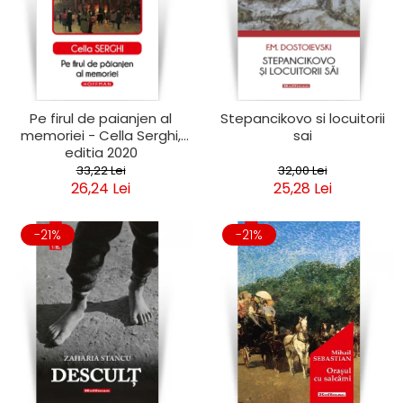
Pe firul de paianjen al
Stepancikovo si locuitorii
memoriei - Cella Serghi,
sai
editia 2020
33,22 Lei
32,00 Lei
26,24 Lei
25,28 Lei
-21%
-21%