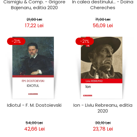
Cismigiu & Comp. - Grigore
In calea destinului... - Doina
Bajenaru, editia 2020
Chereches
21,80 Lei
71,00 Lei
17,22 Lei
56,09 Lei
-21%
-21%
Idiotul - F. M. Dostoievski
Ion - Liviu Rebreanu, editia
2020
54,00 Lei
30,10 Lei
42,66 Lei
23,78 Lei