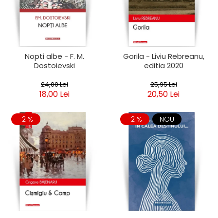
Clasica
Contemporana
Moderna
Romana
Universala
Nopti albe - F. M.
Gorila - Liviu Rebreanu,
Dostoievski
editia 2020
Universala
Non-fictiune
24,00 Lei
25,95 Lei
Calatorii
18,00 Lei
20,50 Lei
Memorii
Publicistica / Reportaje / Interviuri
-21%
-21%
NOU
Stiinte umaniste
Istorie
Sociologie si filozofie