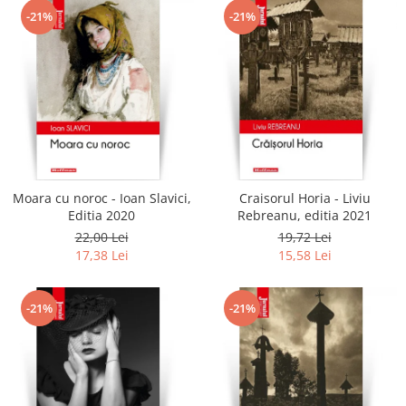
-21%
-21%
Moara cu noroc - Ioan Slavici,
Craisorul Horia - Liviu
Editia 2020
Rebreanu, editia 2021
22,00 Lei
19,72 Lei
17,38 Lei
15,58 Lei
-21%
-21%