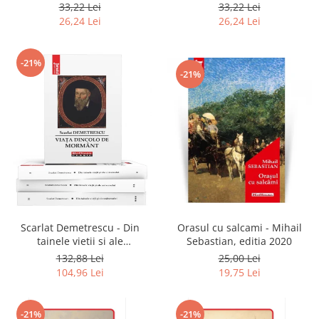
2020
33,22 Lei
33,22 Lei
26,24 Lei
26,24 Lei
-21%
-21%
Scarlat Demetrescu - Din
Orasul cu salcami - Mihail
tainele vietii si ale
Sebastian, editia 2020
universului, Volumele I-III +
132,88 Lei
25,00 Lei
Viata dincolo de mormant
104,96 Lei
19,75 Lei
-21%
-21%