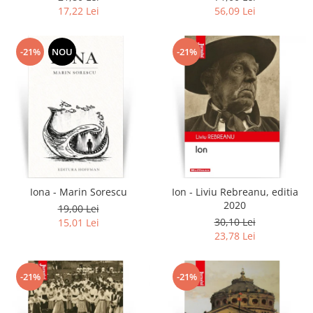
17,22 Lei
56,09 Lei
-21%
NOU
-21%
Iona - Marin Sorescu
Ion - Liviu Rebreanu, editia
2020
19,00 Lei
30,10 Lei
15,01 Lei
23,78 Lei
-21%
-21%