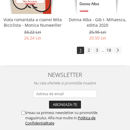
Viata romantata a coanei Mita
Donna Alba - Gib I. Mihaescu,
Biciclista - Monica Nunweiller
editia 2020
33,22 Lei
25,95 Lei
26,24 Lei
20,50 Lei
1
2
3
18
...
NEWSLETTER
Nu rata ofertele si promotiile noastre
Vreau sa primesc newsletter cu promotiile
magazinului. Afla mai multe in
Politica de
Confidentialitate