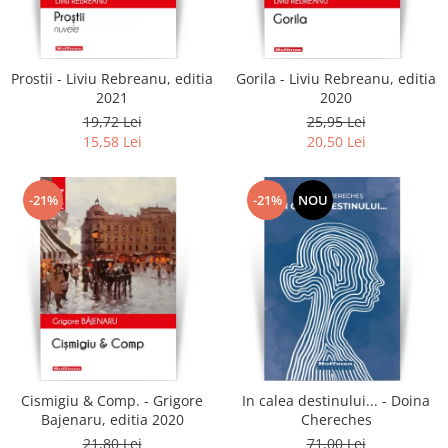
Literatura
Clasica
Contemporana
Prostii - Liviu Rebreanu, editia
Gorila - Liviu Rebreanu, editia
Moderna
2021
2020
Romana
19,72 Lei
25,95 Lei
15,58 Lei
20,50 Lei
Universala
Universala
Non-fictiune
-21%
-21%
NOU
Calatorii
Memorii
Publicistica / Reportaje / Interviuri
Stiinte umaniste
Istorie
Sociologie si filozofie
Cismigiu & Comp. - Grigore
In calea destinului... - Doina
Bajenaru, editia 2020
Chereches
21,80 Lei
71,00 Lei