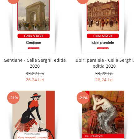
Gentiane - Cella Serghi, editia
Iubiri paralele - Cella Serghi,
2020
editia 2020
33,22 Lei
33,22 Lei
26,24 Lei
26,24 Lei
-21%
-21%