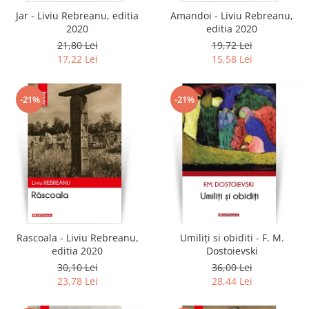
Jar - Liviu Rebreanu, editia
Amandoi - Liviu Rebreanu,
2020
editia 2020
21,80 Lei
19,72 Lei
17,22 Lei
15,58 Lei
-21%
-21%
Rascoala - Liviu Rebreanu,
Umiliți si obiditi - F. M.
editia 2020
Dostoievski
30,10 Lei
36,00 Lei
23,78 Lei
28,44 Lei