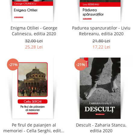
Enigma Otiliei - George
Padurea spanzuratilor - Liviu
Calinescu, editia 2020
Rebreanu, editia 2020
32,00 Lei
21,80 Lei
25,28 Lei
17,22 Lei
-21%
-21%
Pe firul de paianjen al
Descult - Zaharia Stancu,
memoriei - Cella Serghi, editia
editia 2020