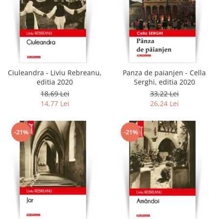
Ciuleandra - Liviu Rebreanu,
Panza de paianjen - Cella
editia 2020
Serghi, editia 2020
18,69 Lei
33,22 Lei
14,77 Lei
26,24 Lei
-21%
-21%