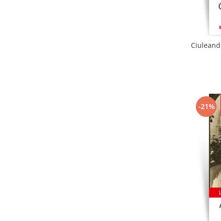
Ciuleandr
-21%