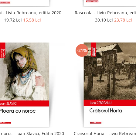
 - Liviu Rebreanu, editia 2020
Rascoala - Liviu Rebreanu, edi
19,72 Lei
15,58 Lei
30,10 Lei
23,78 Lei
-21%
noroc - Ioan Slavici, Editia 2020
Craisorul Horia - Liviu Rebrean