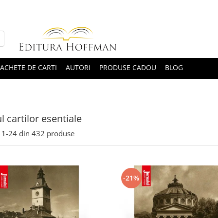
ACHETE DE CARTI
AUTORI
PRODUSE CADOU
BLOG
l cartilor esentiale
1-
24
din
432
produse
-21%