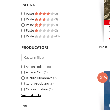
Literatura
RATING
Clasica
Peste
(3)
Contemporana
Peste
(3)
Moderna
Peste
(3)
Romana
Peste
(3)
Universala
Peste
(432)
Universala
Prosti
PRODUCATORI
Non-fictiune
Calatorii
Memorii
Anton Holban
(6)
Publicistica / Reportaje / Interviuri
Aureliu Goci
(1)
Stiinte umaniste
-21%
Bucura Dumbrava
(2)
Istorie
Carol Ardeleanu
(3)
Catalin Spataru
(1)
Sociologie si filozofie
Vezi mai multe
PRET