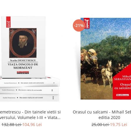
-21%
emetrescu - Din tainele vietii si
Orasul cu salcami - Mihail Se
versului, Volumele I-III + Viata
editia 2020
dincolo de mormant
132,88 Lei
104,96 Lei
25,00 Lei
19,75 Lei