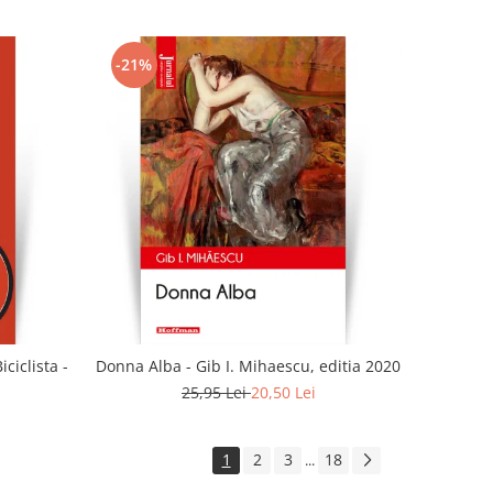
-21%
ciclista -
Donna Alba - Gib I. Mihaescu, editia 2020
25,95 Lei
20,50 Lei
1
2
3
18
...