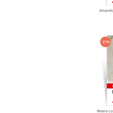
Amandoi
-21%
Moara cu 