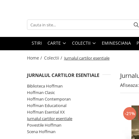
Carte
Colectii
Bibliografie scolara
Biblioteca Hoffman
Carti pentru copii
Hoffman Clasic
STIRI
CARTE
COLECTII
EMINESCIANA
P
Povesti si povestiri
Hoffman Contemporan
Home /
Colectii /
Jurnalul cartilor esentiale
Fictiune
Hoffman Educational
Artele spectacolului
Hoffman Esential XX
Jurnalu
JURNALUL CARTILOR ESENTIALE
Biografii
Jurnalul cartilor esentiale
Afiseaza:
Biblioteca Hoffman
Epigrame
Povestile Hoffman
Hoffman Clasic
Eseu
Hoffman Contemporan
Scena Hoffman
Poezie
Hoffman Educational
Proza scurta
Hoffman Esential XX
-21%
Roman
Jurnalul cartilor esentiale
Povestile Hoffman
Satira, umor
Scena Hoffman
Teatru