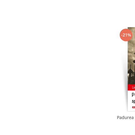
-21%
Padurea 