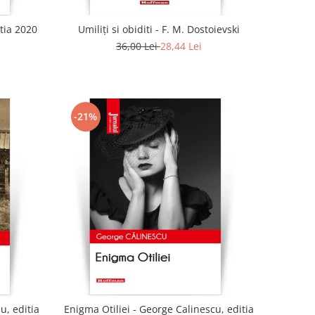
tia 2020
Umiliți si obiditi - F. M. Dostoievski
36,00 Lei
28,44 Lei
-21%
u, editia
Enigma Otiliei - George Calinescu, editia