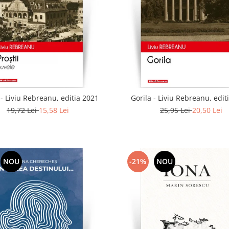
i - Liviu Rebreanu, editia 2021
Gorila - Liviu Rebreanu, edit
19,72 Lei
15,58 Lei
25,95 Lei
20,50 Lei
NOU
-21%
NOU