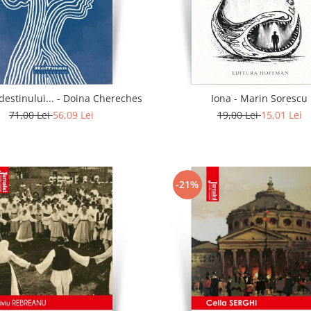
In calea destinului... - Doina Chereches
Iona - Marin Sorescu
71,00 Lei
56,09 Lei
19,00 Lei
15,01 Lei
-21%