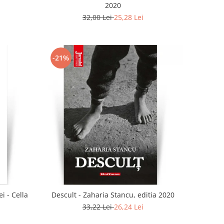
2020
32,00 Lei
25,28 Lei
-21%
i - Cella
Descult - Zaharia Stancu, editia 2020
33,22 Lei
26,24 Lei