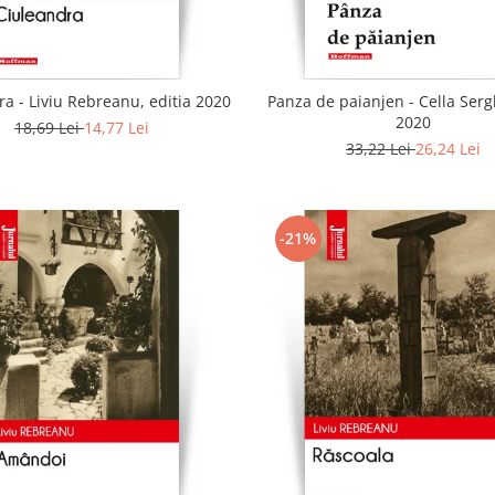
a - Liviu Rebreanu, editia 2020
Panza de paianjen - Cella Sergh
2020
18,69 Lei
14,77 Lei
33,22 Lei
26,24 Lei
-21%