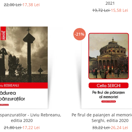
2021
22,00 Lei
17,38 Lei
19,72 Lei
15,58 Lei
-21%
spanzuratilor - Liviu Rebreanu,
Pe firul de paianjen al memorie
editia 2020
Serghi, editia 2020
21,80 Lei
17,22 Lei
33,22 Lei
26,24 Lei