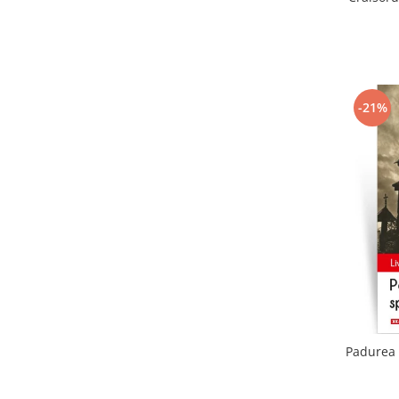
-21%
Padurea 