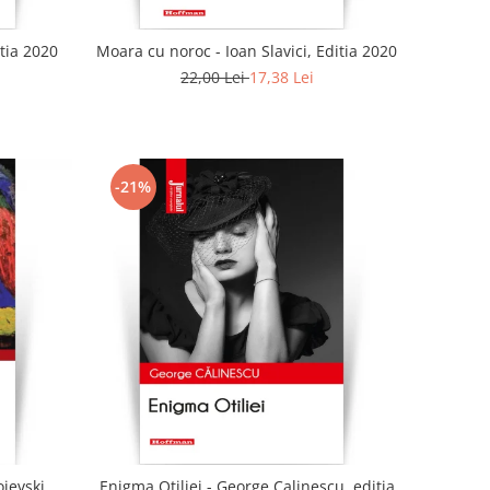
tia 2020
Moara cu noroc - Ioan Slavici, Editia 2020
22,00 Lei
17,38 Lei
-21%
oievski
Enigma Otiliei - George Calinescu, editia