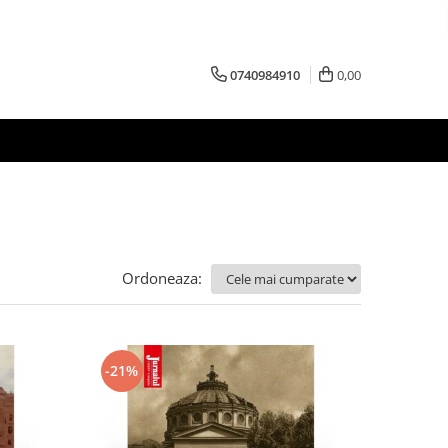
0740984910
0,00
Ordoneaza:
-21%