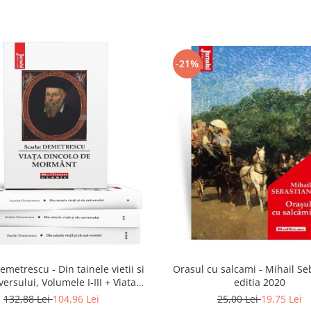
-21%
emetrescu - Din tainele vietii si
Orasul cu salcami - Mihail Se
versului, Volumele I-III + Viata
editia 2020
dincolo de mormant
132,88 Lei
104,96 Lei
25,00 Lei
19,75 Lei