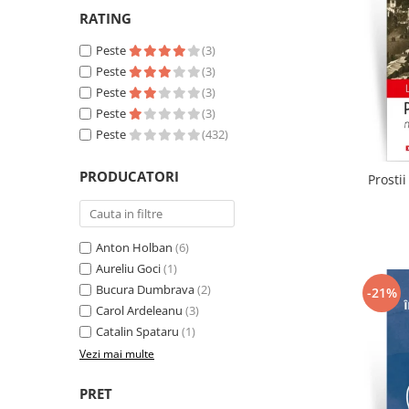
Literatura
RATING
Clasica
Peste
(3)
Contemporana
Peste
(3)
Moderna
Peste
(3)
Romana
Peste
(3)
Universala
Peste
(432)
Universala
PRODUCATORI
Prosti
Non-fictiune
Calatorii
Memorii
Anton Holban
(6)
Publicistica / Reportaje / Interviuri
Aureliu Goci
(1)
Stiinte umaniste
Bucura Dumbrava
(2)
-21%
Istorie
Carol Ardeleanu
(3)
Catalin Spataru
(1)
Sociologie si filozofie
Vezi mai multe
PRET