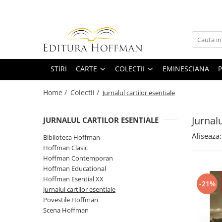
Carte
Colectii
Bibliografie scolara
Biblioteca Hoffman
Carti pentru copii
Hoffman Clasic
STIRI
CARTE
COLECTII
EMINESCIANA
P
Povesti si povestiri
Hoffman Contemporan
Home /
Colectii /
Jurnalul cartilor esentiale
Fictiune
Hoffman Educational
Artele spectacolului
Hoffman Esential XX
Jurnalu
JURNALUL CARTILOR ESENTIALE
Biografii
Jurnalul cartilor esentiale
Afiseaza:
Biblioteca Hoffman
Epigrame
Povestile Hoffman
Hoffman Clasic
Eseu
Hoffman Contemporan
Scena Hoffman
Poezie
Hoffman Educational
Proza scurta
Hoffman Esential XX
-21%
Roman
Jurnalul cartilor esentiale
Povestile Hoffman
Satira, umor
Scena Hoffman
Teatru