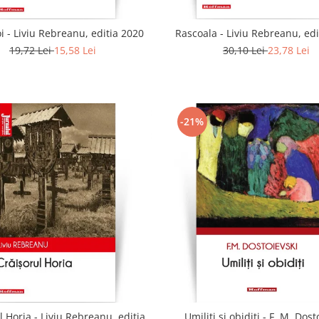
 - Liviu Rebreanu, editia 2020
Rascoala - Liviu Rebreanu, edi
19,72 Lei
15,58 Lei
30,10 Lei
23,78 Lei
-21%
l Horia - Liviu Rebreanu, editia
Umiliți si obiditi - F. M. Dost