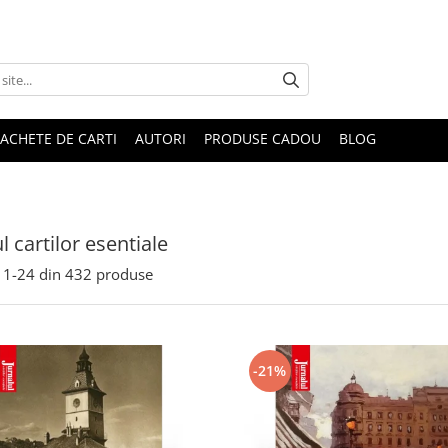
ACHETE DE CARTI
AUTORI
PRODUSE CADOU
BLOG
l cartilor esentiale
1-
24
din
432
produse
-21%