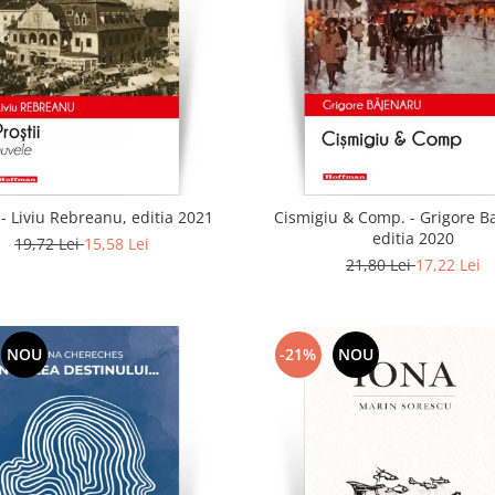
i - Liviu Rebreanu, editia 2021
Cismigiu & Comp. - Grigore B
editia 2020
19,72 Lei
15,58 Lei
21,80 Lei
17,22 Lei
NOU
-21%
NOU