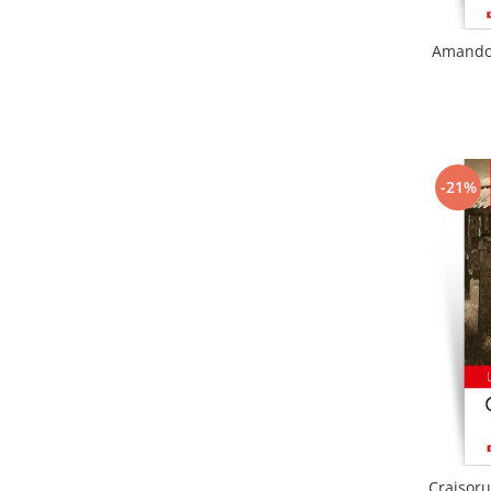
Amandoi
-21%
Craisoru