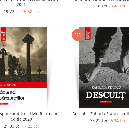
2021
36,00 Lei
28,44 Lei
19,72 Lei
15,58 Lei
-21%
spanzuratilor - Liviu Rebreanu,
Descult - Zaharia Stancu, edi
editia 2020
33,22 Lei
26,24 Lei
21,80 Lei
17,22 Lei