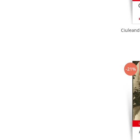
Ciuleandr
-21%