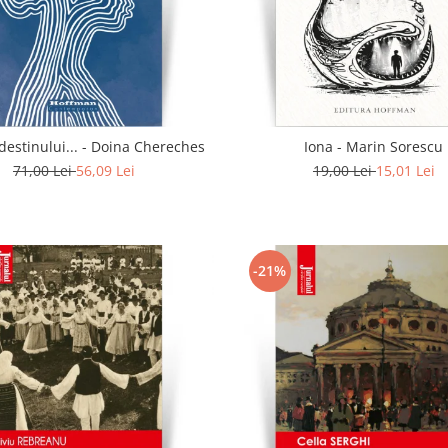
In calea destinului... - Doina Chereches
Iona - Marin Sorescu
71,00 Lei
56,09 Lei
19,00 Lei
15,01 Lei
-21%