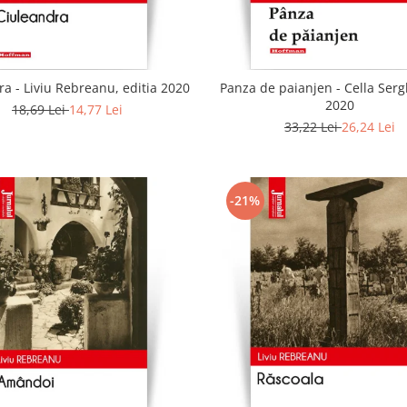
a - Liviu Rebreanu, editia 2020
Panza de paianjen - Cella Sergh
2020
18,69 Lei
14,77 Lei
33,22 Lei
26,24 Lei
-21%