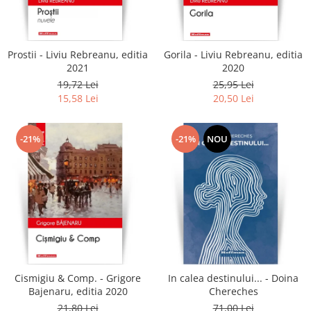
Literatura
Clasica
Contemporana
Prostii - Liviu Rebreanu, editia
Gorila - Liviu Rebreanu, editia
Moderna
2021
2020
Romana
19,72 Lei
25,95 Lei
15,58 Lei
20,50 Lei
Universala
Universala
Non-fictiune
-21%
-21%
NOU
Calatorii
Memorii
Publicistica / Reportaje / Interviuri
Stiinte umaniste
Istorie
Sociologie si filozofie
Cismigiu & Comp. - Grigore
In calea destinului... - Doina
Bajenaru, editia 2020
Chereches
21,80 Lei
71,00 Lei