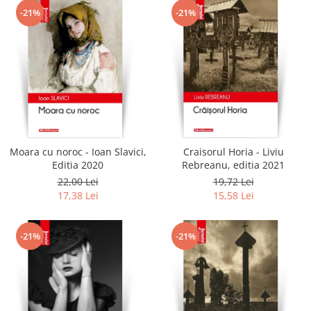
-21%
-21%
Moara cu noroc - Ioan Slavici,
Craisorul Horia - Liviu
Editia 2020
Rebreanu, editia 2021
22,00 Lei
19,72 Lei
17,38 Lei
15,58 Lei
-21%
-21%