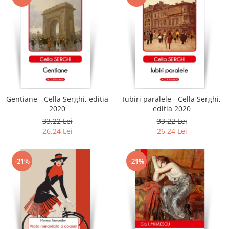
Gentiane - Cella Serghi, editia
Iubiri paralele - Cella Serghi,
2020
editia 2020
33,22 Lei
33,22 Lei
26,24 Lei
26,24 Lei
-21%
-21%