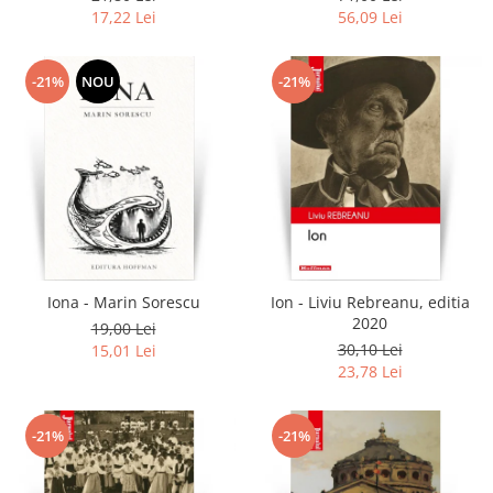
17,22 Lei
56,09 Lei
-21%
NOU
-21%
Iona - Marin Sorescu
Ion - Liviu Rebreanu, editia
2020
19,00 Lei
30,10 Lei
15,01 Lei
23,78 Lei
-21%
-21%