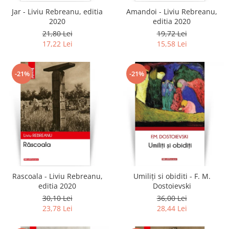
Jar - Liviu Rebreanu, editia
Amandoi - Liviu Rebreanu,
2020
editia 2020
21,80 Lei
19,72 Lei
17,22 Lei
15,58 Lei
-21%
-21%
Rascoala - Liviu Rebreanu,
Umiliți si obiditi - F. M.
editia 2020
Dostoievski
30,10 Lei
36,00 Lei
23,78 Lei
28,44 Lei