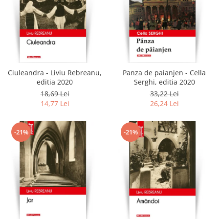
Ciuleandra - Liviu Rebreanu,
Panza de paianjen - Cella
editia 2020
Serghi, editia 2020
18,69 Lei
33,22 Lei
14,77 Lei
26,24 Lei
-21%
-21%