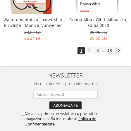
Viata romantata a coanei Mita
Donna Alba - Gib I. Mihaescu,
Biciclista - Monica Nunweiller
editia 2020
33,22 Lei
25,95 Lei
26,24 Lei
20,50 Lei
1
2
3
18
...
NEWSLETTER
Nu rata ofertele si promotiile noastre
Vreau sa primesc newsletter cu promotiile
magazinului. Afla mai multe in
Politica de
Confidentialitate