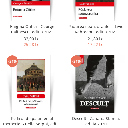
Enigma Otiliei - George
Padurea spanzuratilor - Liviu
Calinescu, editia 2020
Rebreanu, editia 2020
32,00 Lei
21,80 Lei
25,28 Lei
17,22 Lei
-21%
-21%
Pe firul de paianjen al
Descult - Zaharia Stancu,
memoriei - Cella Serghi, editia
editia 2020