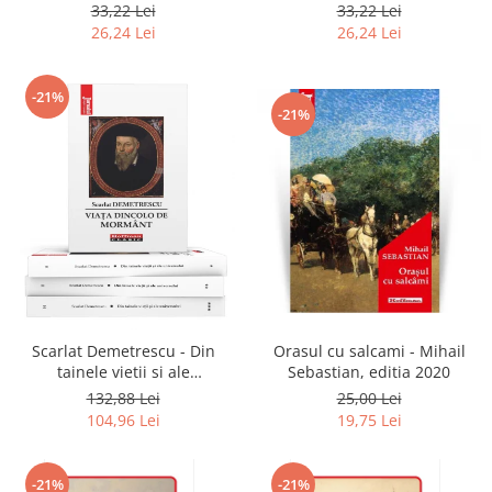
2020
33,22 Lei
33,22 Lei
26,24 Lei
26,24 Lei
-21%
-21%
Scarlat Demetrescu - Din
Orasul cu salcami - Mihail
tainele vietii si ale
Sebastian, editia 2020
universului, Volumele I-III +
132,88 Lei
25,00 Lei
Viata dincolo de mormant
104,96 Lei
19,75 Lei
-21%
-21%