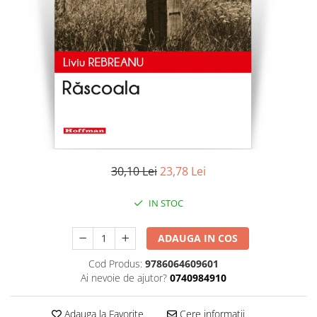
Literatura
Clasica
Contemporana
Moderna
Romana
Universala
Universala
Non-fictiune
Calatorii
30,10 Lei
23,78 Lei
Memorii
Publicistica / Reportaje / Interviuri
IN STOC
Stiinte umaniste
ADAUGA IN COS
Istorie
Sociologie si filozofie
Cod Produs:
9786064609601
Ai nevoie de ajutor?
0740984910
Adauga la Favorite
Cere informatii