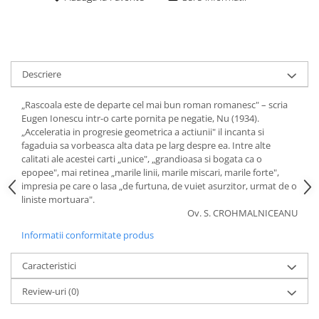
Descriere
„Rascoala este de departe cel mai bun roman romanesc" – scria
Eugen Ionescu intr-o carte pornita pe negatie, Nu (1934).
„Acceleratia in progresie geometrica a actiunii" il incanta si
fagaduia sa vorbeasca alta data pe larg despre ea. Intre alte
calitati ale acestei carti „unice", „grandioasa si bogata ca o
epopee", mai retinea „marile linii, marile miscari, marile forte",
impresia pe care o lasa „de furtuna, de vuiet asurzitor, urmat de o
liniste mortuara".
Ov. S. CROHMALNICEANU
Informatii conformitate produs
Caracteristici
Review-uri
(0)