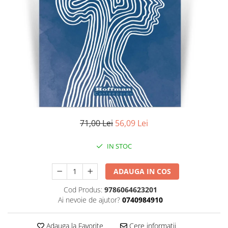
Literatura
Clasica
Contemporana
Moderna
Romana
Universala
Universala
Non-fictiune
Calatorii
71,00 Lei
56,09 Lei
Memorii
Publicistica / Reportaje / Interviuri
IN STOC
Stiinte umaniste
ADAUGA IN COS
Istorie
Sociologie si filozofie
Cod Produs:
9786064623201
Ai nevoie de ajutor?
0740984910
Adauga la Favorite
Cere informatii