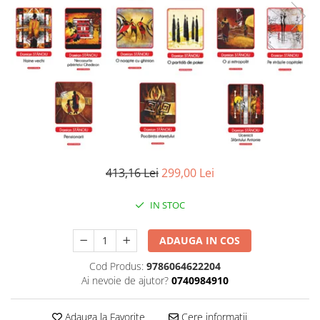
Literatura
Clasica
Contemporana
Moderna
Romana
Universala
Universala
Non-fictiune
Calatorii
413,16 Lei
299,00 Lei
Memorii
Publicistica / Reportaje / Interviuri
IN STOC
Stiinte umaniste
ADAUGA IN COS
Istorie
Sociologie si filozofie
Cod Produs:
9786064622204
Ai nevoie de ajutor?
0740984910
Adauga la Favorite
Cere informatii