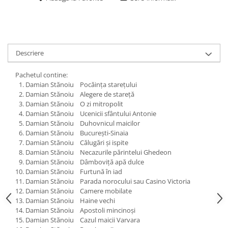
Descriere
Pachetul contine:
Damian Stănoiu Pocăința starețului
Damian Stănoiu Alegere de stareță
Damian Stănoiu O zi mitropolit
Damian Stănoiu Ucenicii sfântului Antonie
Damian Stănoiu Duhovnicul maicilor
Damian Stănoiu Bucureşti-Sinaia
Damian Stănoiu Călugări şi ispite
Damian Stănoiu Necazurile părintelui Ghedeon
Damian Stănoiu Dâmboviţă apă dulce
Damian Stănoiu Furtună în iad
Damian Stănoiu Parada norocului sau Casino Victoria
Damian Stănoiu Camere mobilate
Damian Stănoiu Haine vechi
Damian Stănoiu Apostoli mincinoși
Damian Stănoiu Cazul maicii Varvara