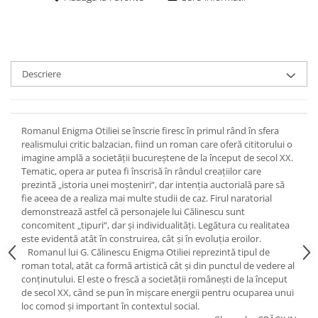
Descriere
Romanul Enigma Otiliei se înscrie firesc în primul rând în sfera
realismului critic balzacian, fiind un roman care oferă cititorului o
imagine amplă a societății bucureștene de la început de secol XX.
Tematic, opera ar putea fi înscrisă în rândul creațiilor care
prezintă „istoria unei moșteniri“, dar intenția auctorială pare să
fie aceea de a realiza mai multe studii de caz. Firul naratorial
demonstrează astfel că personajele lui Călinescu sunt
concomitent „tipuri“, dar și individualități. Legătura cu realitatea
este evidentă atât în construirea, cât și în evoluția eroilor.
Romanul lui G. Călinescu Enigma Otiliei reprezintă tipul de
roman total, atât ca formă artistică cât și din punctul de vedere al
conținutului. El este o frescă a societății românești de la început
de secol XX, când se pun în mișcare energii pentru ocuparea unui
loc comod și important în contextul social.