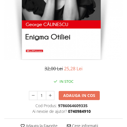
Literatura
Clasica
Contemporana
Moderna
Romana
Universala
Universala
Non-fictiune
Calatorii
32,00 Lei
25,28 Lei
Memorii
Publicistica / Reportaje / Interviuri
IN STOC
Stiinte umaniste
ADAUGA IN COS
Istorie
Sociologie si filozofie
Cod Produs:
9786064609335
Ai nevoie de ajutor?
0740984910
Adauga la Favorite
Cere informatii