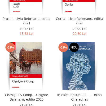
Literatura
Clasica
Contemporana
Prostii - Liviu Rebreanu, editia
Gorila - Liviu Rebreanu, editia
Moderna
2021
2020
Romana
19,72 Lei
25,95 Lei
15,58 Lei
20,50 Lei
Universala
Universala
Non-fictiune
-21%
-21%
NOU
Calatorii
Memorii
Publicistica / Reportaje / Interviuri
Stiinte umaniste
Istorie
Sociologie si filozofie
Cismigiu & Comp. - Grigore
In calea destinului... - Doina
Bajenaru, editia 2020
Chereches
21,80 Lei
71,00 Lei