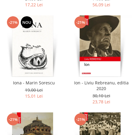
17,22 Lei
56,09 Lei
-21%
NOU
-21%
Iona - Marin Sorescu
Ion - Liviu Rebreanu, editia
2020
19,00 Lei
30,10 Lei
15,01 Lei
23,78 Lei
-21%
-21%