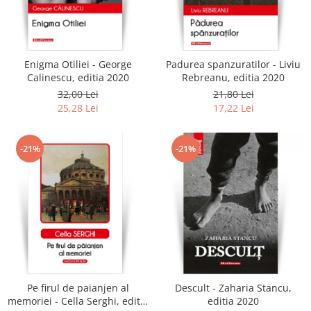
Enigma Otiliei - George
Padurea spanzuratilor - Liviu
Calinescu, editia 2020
Rebreanu, editia 2020
32,00 Lei
21,80 Lei
25,28 Lei
17,22 Lei
-21%
-21%
Pe firul de paianjen al
Descult - Zaharia Stancu,
memoriei - Cella Serghi, editia
editia 2020