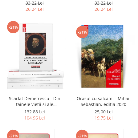
2020
33,22 Lei
33,22 Lei
26,24 Lei
26,24 Lei
-21%
-21%
Scarlat Demetrescu - Din
Orasul cu salcami - Mihail
tainele vietii si ale
Sebastian, editia 2020
universului, Volumele I-III +
132,88 Lei
25,00 Lei
Viata dincolo de mormant
104,96 Lei
19,75 Lei
-21%
-21%