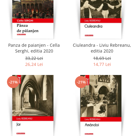
Panza de paianjen - Cella
Ciuleandra - Liviu Rebreanu,
Serghi, editia 2020
editia 2020
33,22 Lei
18,69 Lei
26,24 Lei
14,77 Lei
-21%
-21%