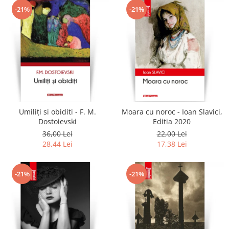
-21%
-21%
Umiliți si obiditi - F. M.
Moara cu noroc - Ioan Slavici,
Dostoievski
Editia 2020
36,00 Lei
22,00 Lei
28,44 Lei
17,38 Lei
-21%
-21%