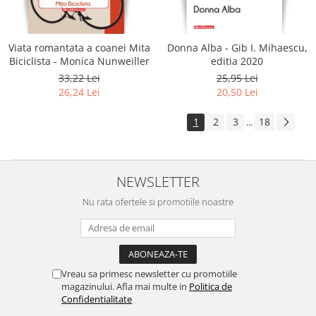
Viata romantata a coanei Mita
Donna Alba - Gib I. Mihaescu,
Biciclista - Monica Nunweiller
editia 2020
33,22 Lei
25,95 Lei
26,24 Lei
20,50 Lei
1
2
3
18
...
NEWSLETTER
Nu rata ofertele si promotiile noastre
Vreau sa primesc newsletter cu promotiile
magazinului. Afla mai multe in
Politica de
Confidentialitate