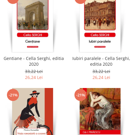
Gentiane - Cella Serghi, editia
Iubiri paralele - Cella Serghi,
2020
editia 2020
33,22 Lei
33,22 Lei
26,24 Lei
26,24 Lei
-21%
-21%