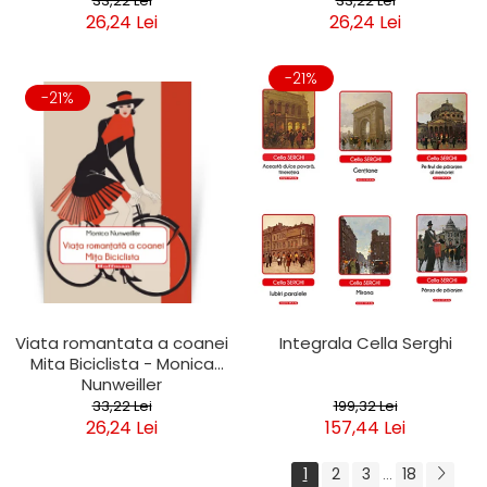
33,22 Lei
33,22 Lei
26,24 Lei
26,24 Lei
-21%
-21%
Viata romantata a coanei
Integrala Cella Serghi
Mita Biciclista - Monica
Nunweiller
33,22 Lei
199,32 Lei
26,24 Lei
157,44 Lei
1
2
3
18
...