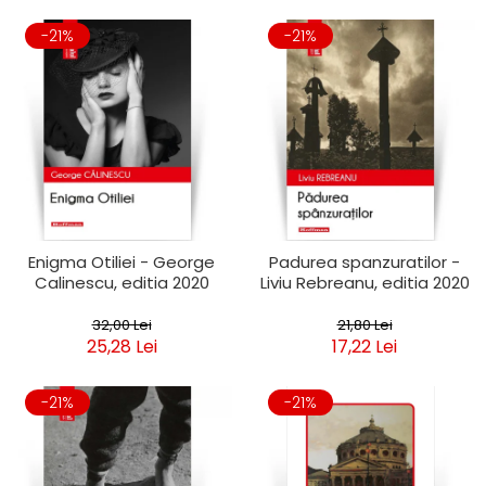
-21%
-21%
Enigma Otiliei - George
Padurea spanzuratilor -
Calinescu, editia 2020
Liviu Rebreanu, editia 2020
32,00 Lei
21,80 Lei
25,28 Lei
17,22 Lei
-21%
-21%