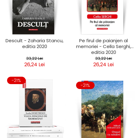
Descult - Zaharia Stancu,
Pe firul de paianjen al
editia 2020
memoriei - Cella Serghi,
editia 2020
33,22 Lei
33,22 Lei
26,24 Lei
26,24 Lei
-21%
-21%