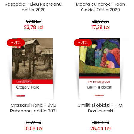
Rascoala - Liviu Rebreanu,
Moara cu noroc - Ioan
editia 2020
Slavici, Editia 2020
30,10 Lei
22,00 Lei
23,78 Lei
17,38 Lei
-21%
-21%
Craisorul Horia - Liviu
Umiliți si obiditi - F. M.
Rebreanu, editia 2021
Dostoievski
19,72 Lei
36,00 Lei
15,58 Lei
28,44 Lei