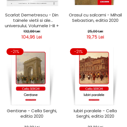
Scarlat Demetrescu - Din
Orasul cu salcami - Mihail
tainele vietii si ale
Sebastian, editia 2020
universului, Volumele I-III +
Viata dincolo de mormant
132,88 Lei
25,00 Lei
104,96 Lei
19,75 Lei
-21%
-21%
Gentiane - Cella Serghi,
Iubiri paralele - Cella
editia 2020
Serghi, editia 2020