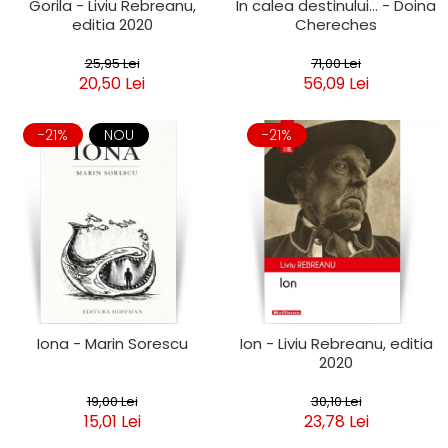
Gorila - Liviu Rebreanu,
In calea destinului... - Doina
editia 2020
Chereches
25,95 Lei
71,00 Lei
20,50 Lei
56,09 Lei
-21%
NOU
-21%
Iona - Marin Sorescu
Ion - Liviu Rebreanu, editia
2020
19,00 Lei
30,10 Lei
15,01 Lei
23,78 Lei