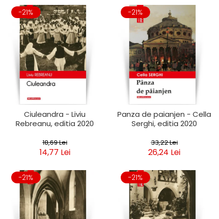
-21%
-21%
Ciuleandra - Liviu
Panza de paianjen - Cella
Rebreanu, editia 2020
Serghi, editia 2020
18,69 Lei
33,22 Lei
14,77 Lei
26,24 Lei
-21%
-21%