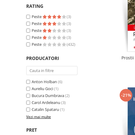
Literatura
RATING
Clasica
Peste
(3)
Contemporana
Peste
(3)
Moderna
Peste
(3)
Romana
Peste
(3)
Universala
Peste
(432)
Universala
Prosti
PRODUCATORI
Non-fictiune
Calatorii
Memorii
Anton Holban
(6)
Publicistica / Reportaje / Interviuri
Aureliu Goci
(1)
Stiinte umaniste
-21%
Bucura Dumbrava
(2)
Istorie
Carol Ardeleanu
(3)
Catalin Spataru
(1)
Sociologie si filozofie
Vezi mai multe
PRET