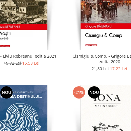
i - Liviu Rebreanu, editia 2021
Cismigiu & Comp. - Grigore B
editia 2020
19,72 Lei
15,58 Lei
21,80 Lei
17,22 Lei
NOU
-21%
NOU