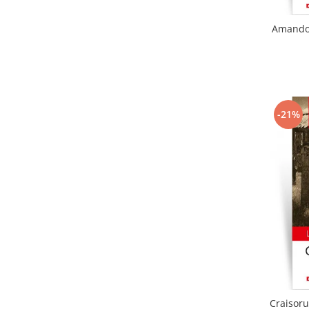
Amandoi
-21%
Craisoru