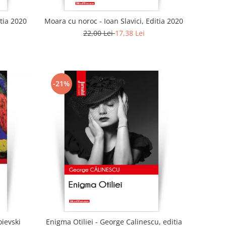
tia 2020
Moara cu noroc - Ioan Slavici, Editia 2020
22,00 Lei
17,38 Lei
-21%
oievski
Enigma Otiliei - George Calinescu, editia