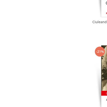
Ciuleandr
-21%