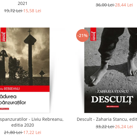
2021
36,00 Lei
28,44 Lei
19,72 Lei
15,58 Lei
-21%
spanzuratilor - Liviu Rebreanu,
Descult - Zaharia Stancu, edi
editia 2020
33,22 Lei
26,24 Lei
21,80 Lei
17,22 Lei