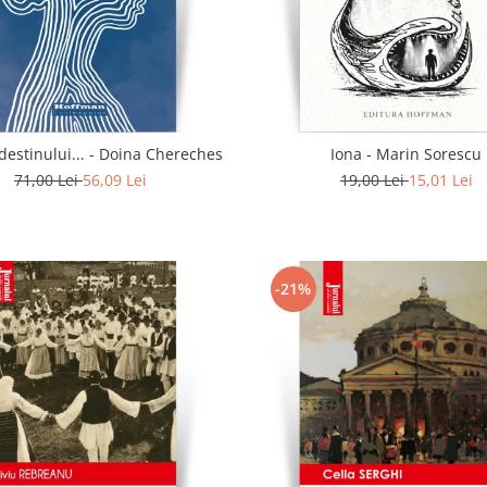
In calea destinului... - Doina Chereches
Iona - Marin Sorescu
71,00 Lei
56,09 Lei
19,00 Lei
15,01 Lei
-21%