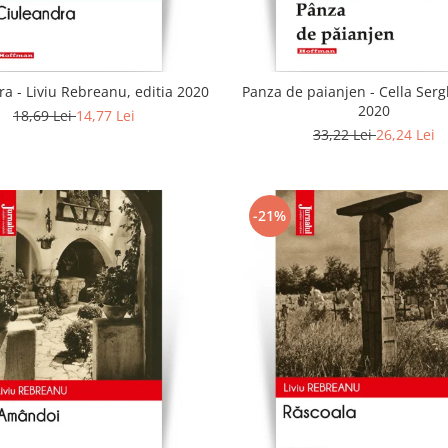
a - Liviu Rebreanu, editia 2020
Panza de paianjen - Cella Sergh
2020
18,69 Lei
14,77 Lei
33,22 Lei
26,24 Lei
-21%