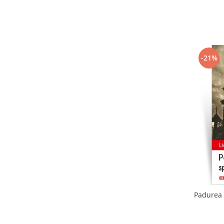
-21%
Padurea 