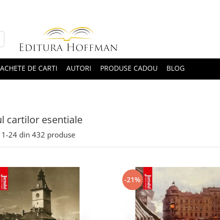
ACHETE DE CARTI
AUTORI
PRODUSE CADOU
BLOG
l cartilor esentiale
1-
24
din
432
produse
-21%