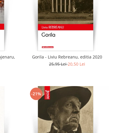
ajenaru,
Gorila - Liviu Rebreanu, editia 2020
25,95 Lei
20,50 Lei
-21%