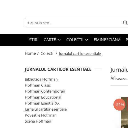
Carte
Colectii
Bibliografie scolara
Biblioteca Hoffman
Carti pentru copii
Hoffman Clasic
STIRI
CARTE
COLECTII
EMINESCIANA
P
Povesti si povestiri
Hoffman Contemporan
Home /
Colectii /
Jurnalul cartilor esentiale
Fictiune
Hoffman Educational
Artele spectacolului
Hoffman Esential XX
Jurnalu
JURNALUL CARTILOR ESENTIALE
Biografii
Jurnalul cartilor esentiale
Afiseaza:
Biblioteca Hoffman
Epigrame
Povestile Hoffman
Hoffman Clasic
Eseu
Hoffman Contemporan
Scena Hoffman
Poezie
Hoffman Educational
Proza scurta
Hoffman Esential XX
-21%
Roman
Jurnalul cartilor esentiale
Povestile Hoffman
Satira, umor
Scena Hoffman
Teatru