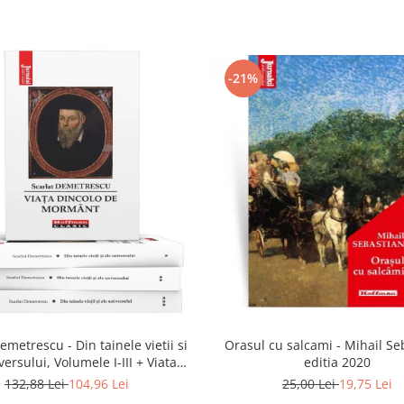
-21%
emetrescu - Din tainele vietii si
Orasul cu salcami - Mihail Se
versului, Volumele I-III + Viata
editia 2020
dincolo de mormant
132,88 Lei
104,96 Lei
25,00 Lei
19,75 Lei