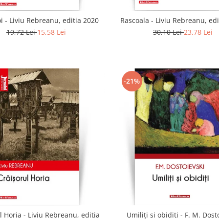
 - Liviu Rebreanu, editia 2020
Rascoala - Liviu Rebreanu, edi
19,72 Lei
15,58 Lei
30,10 Lei
23,78 Lei
-21%
l Horia - Liviu Rebreanu, editia
Umiliți si obiditi - F. M. Dost