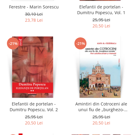
Ferestre - Marin Sorescu
Elefantii de portelan -
Dumitru Popescu, Vol. 1
30,10 Lei
25,95 Lei
23,78 Lei
20,50 Lei
-21%
-21%
Elefantii de portelan -
Amintiri din Cotroceni ale
Dumitru Popescu, Vol. 2
unui fiu de „burghezo-
mosier”.Vol.2 - Sorin M.
25,95 Lei
25,95 Lei
Radulescu
20,50 Lei
20,50 Lei