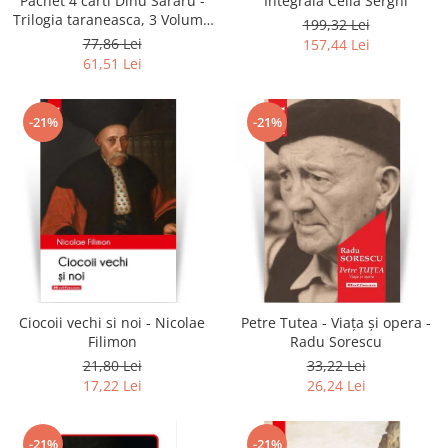
Pachet 4 carti Dinu Sararu -
Integrala Cella Serghi
Trilogia taraneasca, 3 Volume
199,32 Lei
+ Am onoarea, domnule
77,86 Lei
157,44 Lei
colonel!
61,51 Lei
-21%
-21%
Ciocoii vechi si noi - Nicolae
Petre Tutea - Viaţa şi opera -
Filimon
Radu Sorescu
21,80 Lei
33,22 Lei
17,22 Lei
26,24 Lei
-21%
-21%