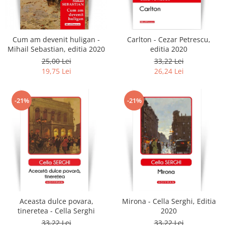
Literatura
Clasica
Contemporana
Cum am devenit huligan -
Carlton - Cezar Petrescu,
Moderna
Mihail Sebastian, editia 2020
editia 2020
Romana
25,00 Lei
33,22 Lei
19,75 Lei
26,24 Lei
Universala
Universala
Non-fictiune
-21%
-21%
Calatorii
Memorii
Publicistica / Reportaje / Interviuri
Stiinte umaniste
Istorie
Sociologie si filozofie
Aceasta dulce povara,
Mirona - Cella Serghi, Editia
tineretea - Cella Serghi
2020
33,22 Lei
33,22 Lei