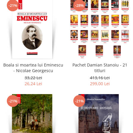
-21%
-28%
Boala si moartea lui Eminescu
Pachet Damian Stanoiu - 21
- Nicolae Georgescu
titluri
33,22 Lei
413,16 Lei
26,24 Lei
299,00 Lei
-21%
-21%