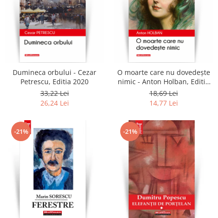
Dumineca orbului - Cezar
O moarte care nu dovedește
Petrescu, Editia 2020
nimic - Anton Holban, Editia
2021
33,22 Lei
18,69 Lei
26,24 Lei
14,77 Lei
-21%
-21%