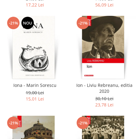
17,22 Lei
56,09 Lei
-21%
NOU
-21%
Iona - Marin Sorescu
Ion - Liviu Rebreanu, editia
2020
19,00 Lei
30,10 Lei
15,01 Lei
23,78 Lei
-21%
-21%