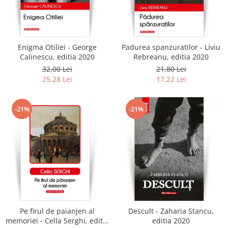
Enigma Otiliei - George
Padurea spanzuratilor - Liviu
Calinescu, editia 2020
Rebreanu, editia 2020
32,00 Lei
21,80 Lei
25,28 Lei
17,22 Lei
-21%
-21%
Pe firul de paianjen al
Descult - Zaharia Stancu,
memoriei - Cella Serghi, editia
editia 2020