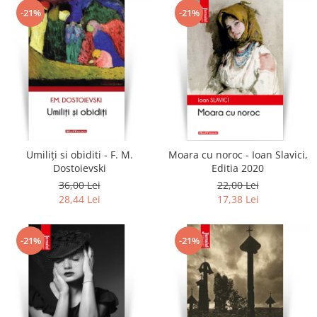
-21%
-21%
Umiliți si obiditi - F. M.
Moara cu noroc - Ioan Slavici,
Dostoievski
Editia 2020
36,00 Lei
22,00 Lei
28,44 Lei
17,38 Lei
-21%
-21%