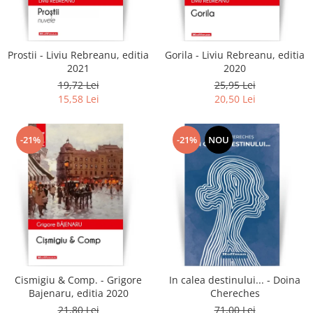
Literatura
Clasica
Contemporana
Prostii - Liviu Rebreanu, editia
Gorila - Liviu Rebreanu, editia
Moderna
2021
2020
Romana
19,72 Lei
25,95 Lei
15,58 Lei
20,50 Lei
Universala
Universala
Non-fictiune
-21%
-21%
NOU
Calatorii
Memorii
Publicistica / Reportaje / Interviuri
Stiinte umaniste
Istorie
Sociologie si filozofie
Cismigiu & Comp. - Grigore
In calea destinului... - Doina
Bajenaru, editia 2020
Chereches
21,80 Lei
71,00 Lei