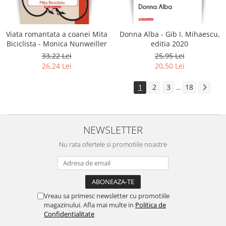
Viata romantata a coanei Mita
Donna Alba - Gib I. Mihaescu,
Biciclista - Monica Nunweiller
editia 2020
33,22 Lei
25,95 Lei
26,24 Lei
20,50 Lei
1
2
3
18
...
NEWSLETTER
Nu rata ofertele si promotiile noastre
Vreau sa primesc newsletter cu promotiile
magazinului. Afla mai multe in
Politica de
Confidentialitate