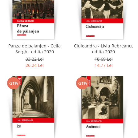
Panza de paianjen - Cella
Ciuleandra - Liviu Rebreanu,
Serghi, editia 2020
editia 2020
33,22 Lei
18,69 Lei
26,24 Lei
14,77 Lei
-21%
-21%