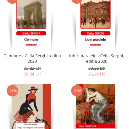
Gentiane - Cella Serghi, editia
Iubiri paralele - Cella Serghi,
2020
editia 2020
33,22 Lei
33,22 Lei
26,24 Lei
26,24 Lei
-21%
-21%