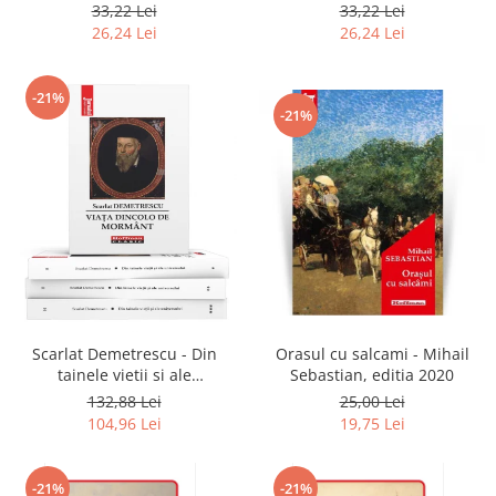
2020
33,22 Lei
33,22 Lei
26,24 Lei
26,24 Lei
-21%
-21%
Scarlat Demetrescu - Din
Orasul cu salcami - Mihail
tainele vietii si ale
Sebastian, editia 2020
universului, Volumele I-III +
132,88 Lei
25,00 Lei
Viata dincolo de mormant
104,96 Lei
19,75 Lei
-21%
-21%