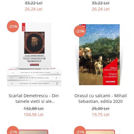
2020
33,22 Lei
33,22 Lei
26,24 Lei
26,24 Lei
-21%
-21%
Scarlat Demetrescu - Din
Orasul cu salcami - Mihail
tainele vietii si ale
Sebastian, editia 2020
universului, Volumele I-III +
132,88 Lei
25,00 Lei
Viata dincolo de mormant
104,96 Lei
19,75 Lei
-21%
-21%