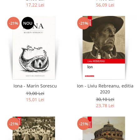
17,22 Lei
56,09 Lei
-21%
NOU
-21%
Iona - Marin Sorescu
Ion - Liviu Rebreanu, editia
2020
19,00 Lei
30,10 Lei
15,01 Lei
23,78 Lei
-21%
-21%