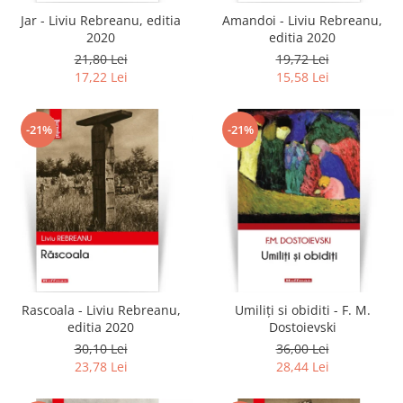
Jar - Liviu Rebreanu, editia
Amandoi - Liviu Rebreanu,
2020
editia 2020
21,80 Lei
19,72 Lei
17,22 Lei
15,58 Lei
-21%
-21%
Rascoala - Liviu Rebreanu,
Umiliți si obiditi - F. M.
editia 2020
Dostoievski
30,10 Lei
36,00 Lei
23,78 Lei
28,44 Lei