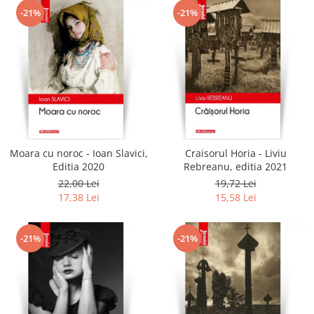
-21%
-21%
Moara cu noroc - Ioan Slavici,
Craisorul Horia - Liviu
Editia 2020
Rebreanu, editia 2021
22,00 Lei
19,72 Lei
17,38 Lei
15,58 Lei
-21%
-21%