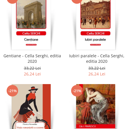
Gentiane - Cella Serghi, editia
Iubiri paralele - Cella Serghi,
2020
editia 2020
33,22 Lei
33,22 Lei
26,24 Lei
26,24 Lei
-21%
-21%