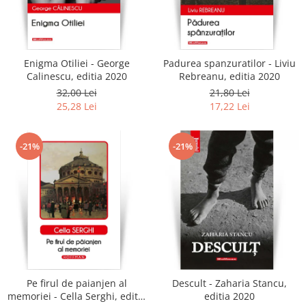
Enigma Otiliei - George
Padurea spanzuratilor - Liviu
Calinescu, editia 2020
Rebreanu, editia 2020
32,00 Lei
21,80 Lei
25,28 Lei
17,22 Lei
-21%
-21%
Pe firul de paianjen al
Descult - Zaharia Stancu,
memoriei - Cella Serghi, editia
editia 2020