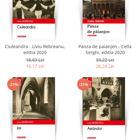
Ciuleandra - Liviu Rebreanu,
Panza de paianjen - Cella
editia 2020
Serghi, editia 2020
18,69 Lei
33,22 Lei
14,77 Lei
26,24 Lei
-21%
-21%