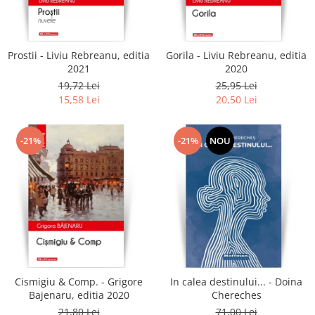
Literatura
Clasica
Contemporana
Prostii - Liviu Rebreanu, editia
Gorila - Liviu Rebreanu, editia
Moderna
2021
2020
Romana
19,72 Lei
25,95 Lei
15,58 Lei
20,50 Lei
Universala
Universala
Non-fictiune
-21%
-21%
NOU
Calatorii
Memorii
Publicistica / Reportaje / Interviuri
Stiinte umaniste
Istorie
Sociologie si filozofie
Cismigiu & Comp. - Grigore
In calea destinului... - Doina
Bajenaru, editia 2020
Chereches
21,80 Lei
71,00 Lei