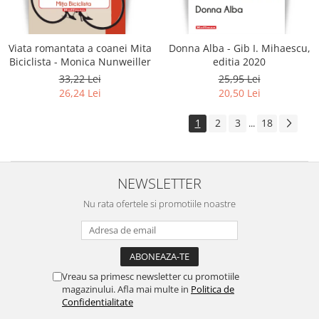
Viata romantata a coanei Mita
Donna Alba - Gib I. Mihaescu,
Biciclista - Monica Nunweiller
editia 2020
33,22 Lei
25,95 Lei
26,24 Lei
20,50 Lei
1
2
3
18
...
NEWSLETTER
Nu rata ofertele si promotiile noastre
Vreau sa primesc newsletter cu promotiile
magazinului. Afla mai multe in
Politica de
Confidentialitate