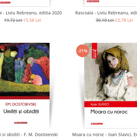
 - Liviu Rebreanu, editia 2020
Rascoala - Liviu Rebreanu, edi
19,72 Lei
15,58 Lei
30,10 Lei
23,78 Lei
-21%
i si obiditi - F. M. Dostoievski
Moara cu noroc - Ioan Slavici, E