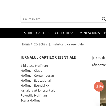
Carte
Colectii
Bibliografie scolara
Biblioteca Hoffman
Carti pentru copii
Hoffman Clasic
STIRI
CARTE
COLECTII
EMINESCIANA
P
Povesti si povestiri
Hoffman Contemporan
Home /
Colectii /
Jurnalul cartilor esentiale
Fictiune
Hoffman Educational
Artele spectacolului
Hoffman Esential XX
Jurnalu
JURNALUL CARTILOR ESENTIALE
Biografii
Jurnalul cartilor esentiale
Afiseaza:
Biblioteca Hoffman
Epigrame
Povestile Hoffman
Hoffman Clasic
Eseu
Hoffman Contemporan
Scena Hoffman
Poezie
Hoffman Educational
Proza scurta
Hoffman Esential XX
-21%
Roman
Jurnalul cartilor esentiale
Povestile Hoffman
Satira, umor
Scena Hoffman
Teatru