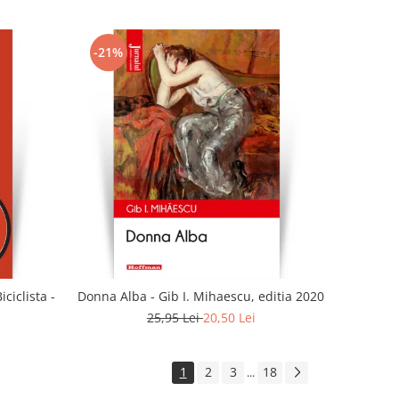
-21%
ciclista -
Donna Alba - Gib I. Mihaescu, editia 2020
25,95 Lei
20,50 Lei
1
2
3
18
...