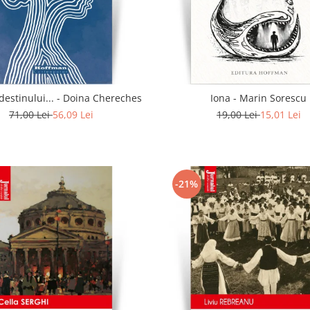
In calea destinului... - Doina Chereches
Iona - Marin Sorescu
71,00 Lei
56,09 Lei
19,00 Lei
15,01 Lei
-21%