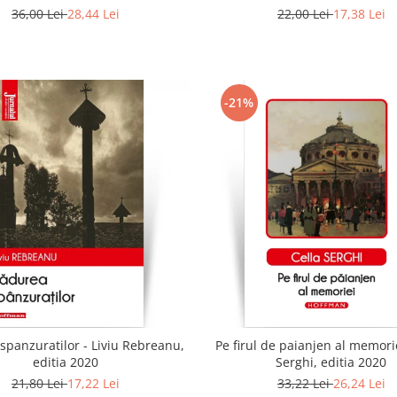
36,00 Lei
28,44 Lei
22,00 Lei
17,38 Lei
-21%
spanzuratilor - Liviu Rebreanu,
Pe firul de paianjen al memorie
editia 2020
Serghi, editia 2020
21,80 Lei
17,22 Lei
33,22 Lei
26,24 Lei