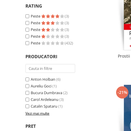
Literatura
RATING
Clasica
Peste
(3)
Contemporana
Peste
(3)
Moderna
Peste
(3)
Romana
Peste
(3)
Universala
Peste
(432)
Universala
Prosti
PRODUCATORI
Non-fictiune
Calatorii
Memorii
Anton Holban
(6)
Publicistica / Reportaje / Interviuri
Aureliu Goci
(1)
Stiinte umaniste
-21%
Bucura Dumbrava
(2)
Istorie
Carol Ardeleanu
(3)
Catalin Spataru
(1)
Sociologie si filozofie
Vezi mai multe
PRET