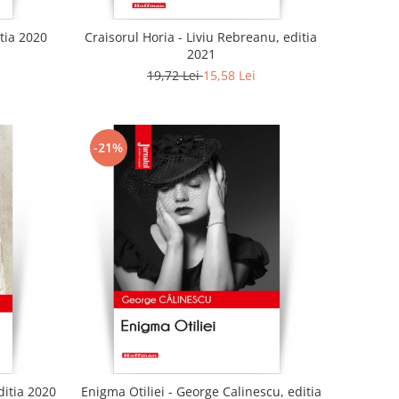
tia 2020
Craisorul Horia - Liviu Rebreanu, editia
2021
19,72 Lei
15,58 Lei
-21%
ditia 2020
Enigma Otiliei - George Calinescu, editia