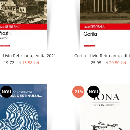
i - Liviu Rebreanu, editia 2021
Gorila - Liviu Rebreanu, edit
19,72 Lei
15,58 Lei
25,95 Lei
20,50 Lei
NOU
-21%
NOU