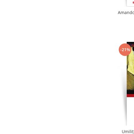
Amandoi
-21%
Umiliț