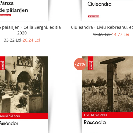
 paianjen - Cella Serghi, editia
Ciuleandra - Liviu Rebreanu, e
2020
18,69 Lei
14,77 Lei
33,22 Lei
26,24 Lei
-21%