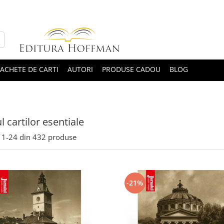
ACHETE DE CARTI
AUTORI
PRODUSE CADOU
BLOG
l cartilor esentiale
1-
24
din
432
produse
-21%