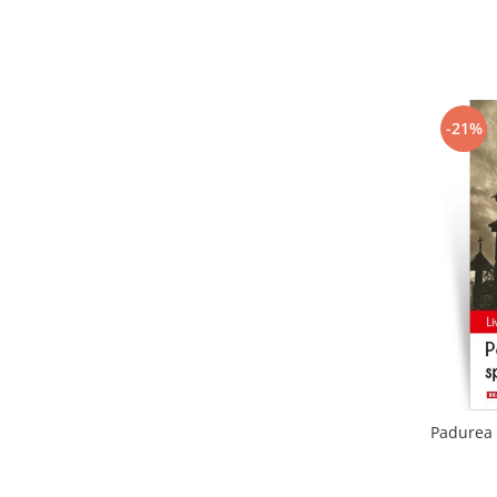
-21%
Padurea 