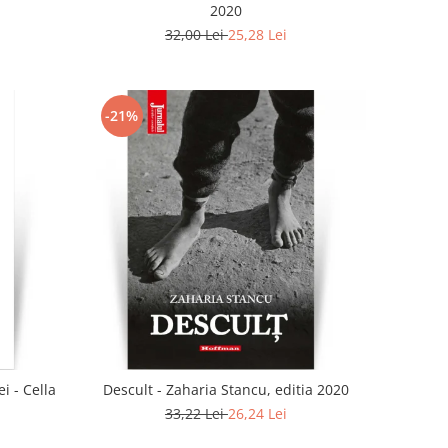
2020
32,00 Lei
25,28 Lei
-21%
i - Cella
Descult - Zaharia Stancu, editia 2020
33,22 Lei
26,24 Lei