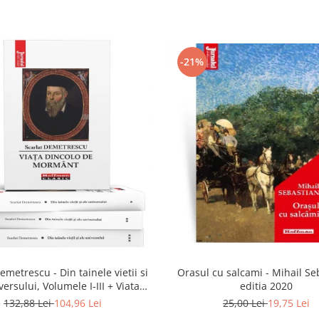
-21%
emetrescu - Din tainele vietii si
Orasul cu salcami - Mihail Se
versului, Volumele I-III + Viata
editia 2020
dincolo de mormant
132,88 Lei
104,96 Lei
25,00 Lei
19,75 Lei