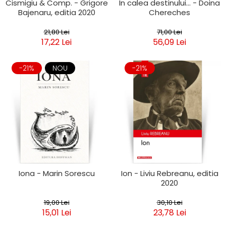
Cismigiu & Comp. - Grigore
In calea destinului... - Doina
Bajenaru, editia 2020
Chereches
21,80 Lei
71,00 Lei
17,22 Lei
56,09 Lei
-21%
NOU
-21%
Iona - Marin Sorescu
Ion - Liviu Rebreanu, editia
2020
19,00 Lei
30,10 Lei
15,01 Lei
23,78 Lei