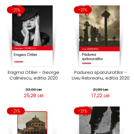
-21%
-21%
Enigma Otiliei - George
Padurea spanzuratilor -
Calinescu, editia 2020
Liviu Rebreanu, editia 2020
32,00 Lei
21,80 Lei
25,28 Lei
17,22 Lei
-21%
-21%