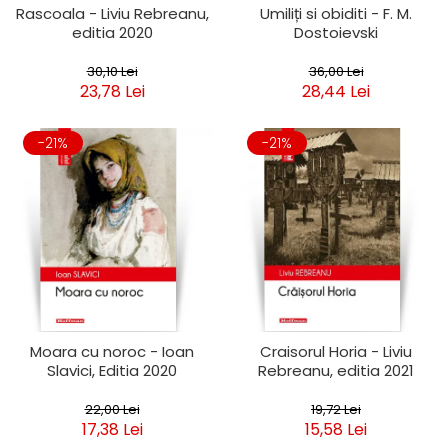
Rascoala - Liviu Rebreanu,
Umiliți si obiditi - F. M.
editia 2020
Dostoievski
30,10 Lei
36,00 Lei
23,78 Lei
28,44 Lei
-21%
-21%
Moara cu noroc - Ioan
Craisorul Horia - Liviu
Slavici, Editia 2020
Rebreanu, editia 2021
22,00 Lei
19,72 Lei
17,38 Lei
15,58 Lei