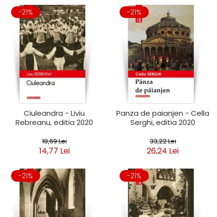
-21%
-21%
Ciuleandra - Liviu
Panza de paianjen - Cella
Rebreanu, editia 2020
Serghi, editia 2020
18,69 Lei
33,22 Lei
14,77 Lei
26,24 Lei
-21%
-21%