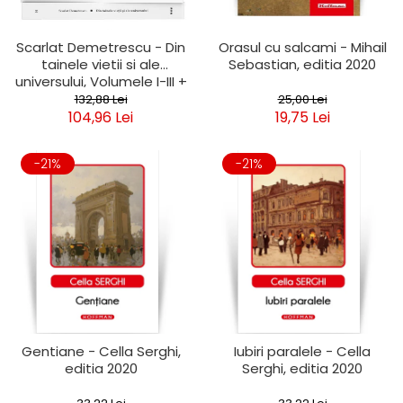
Scarlat Demetrescu - Din
Orasul cu salcami - Mihail
tainele vietii si ale
Sebastian, editia 2020
universului, Volumele I-III +
Viata dincolo de mormant
132,88 Lei
25,00 Lei
104,96 Lei
19,75 Lei
-21%
-21%
Gentiane - Cella Serghi,
Iubiri paralele - Cella
editia 2020
Serghi, editia 2020