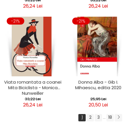
33,22 Lei
33,22 Lei
26,24 Lei
26,24 Lei
-21%
-21%
Viata romantata a coanei
Donna Alba - Gib I.
Mita Biciclista - Monica
Mihaescu, editia 2020
Nunweiller
33,22 Lei
25,95 Lei
26,24 Lei
20,50 Lei
1
2
3
18
...