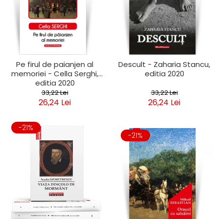
Pe firul de paianjen al
Descult - Zaharia Stancu,
memoriei - Cella Serghi,
editia 2020
editia 2020
33,22 Lei
33,22 Lei
26,24 Lei
26,24 Lei
-21%
-21%