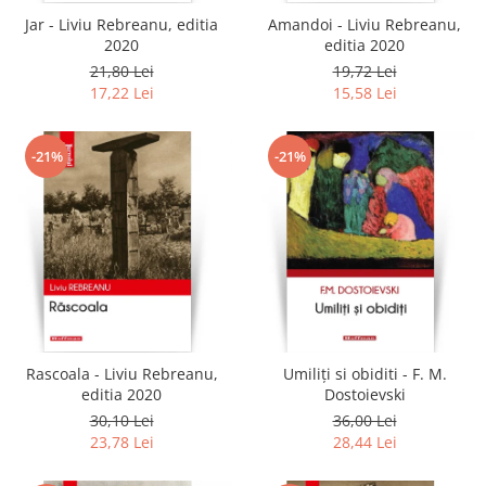
Jar - Liviu Rebreanu, editia
Amandoi - Liviu Rebreanu,
2020
editia 2020
21,80 Lei
19,72 Lei
17,22 Lei
15,58 Lei
-21%
-21%
Rascoala - Liviu Rebreanu,
Umiliți si obiditi - F. M.
editia 2020
Dostoievski
30,10 Lei
36,00 Lei
23,78 Lei
28,44 Lei