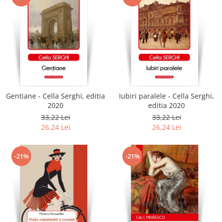
Gentiane - Cella Serghi, editia
Iubiri paralele - Cella Serghi,
2020
editia 2020
33,22 Lei
33,22 Lei
26,24 Lei
26,24 Lei
-21%
-21%