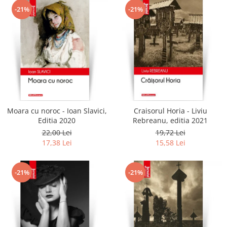
-21%
-21%
Moara cu noroc - Ioan Slavici,
Craisorul Horia - Liviu
Editia 2020
Rebreanu, editia 2021
22,00 Lei
19,72 Lei
17,38 Lei
15,58 Lei
-21%
-21%