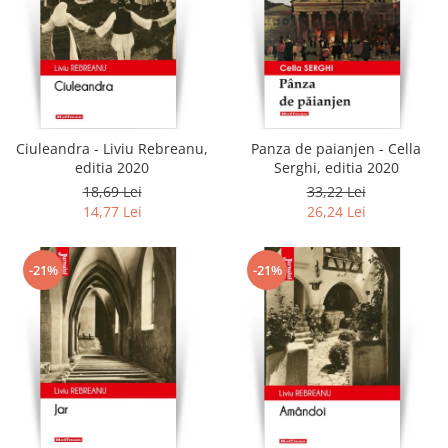
Ciuleandra - Liviu Rebreanu,
Panza de paianjen - Cella
editia 2020
Serghi, editia 2020
18,69 Lei
33,22 Lei
14,77 Lei
26,24 Lei
-21%
-21%