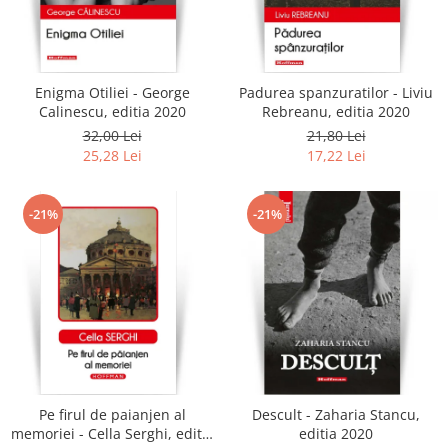
Enigma Otiliei - George
Padurea spanzuratilor - Liviu
Calinescu, editia 2020
Rebreanu, editia 2020
32,00 Lei
21,80 Lei
25,28 Lei
17,22 Lei
-21%
-21%
Pe firul de paianjen al
Descult - Zaharia Stancu,
memoriei - Cella Serghi, editia
editia 2020