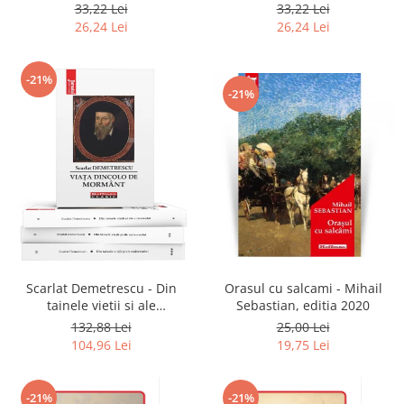
2020
33,22 Lei
33,22 Lei
26,24 Lei
26,24 Lei
-21%
-21%
Scarlat Demetrescu - Din
Orasul cu salcami - Mihail
tainele vietii si ale
Sebastian, editia 2020
universului, Volumele I-III +
132,88 Lei
25,00 Lei
Viata dincolo de mormant
104,96 Lei
19,75 Lei
-21%
-21%