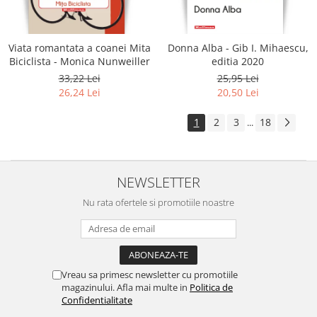
Viata romantata a coanei Mita
Donna Alba - Gib I. Mihaescu,
Biciclista - Monica Nunweiller
editia 2020
33,22 Lei
25,95 Lei
26,24 Lei
20,50 Lei
1
2
3
18
...
NEWSLETTER
Nu rata ofertele si promotiile noastre
Vreau sa primesc newsletter cu promotiile
magazinului. Afla mai multe in
Politica de
Confidentialitate