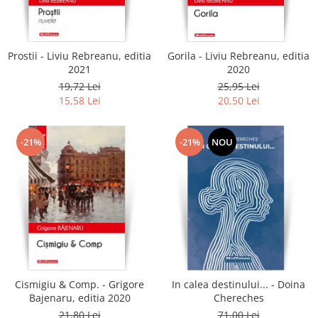
Literatura
Clasica
Contemporana
Prostii - Liviu Rebreanu, editia
Gorila - Liviu Rebreanu, editia
Moderna
2021
2020
Romana
19,72 Lei
25,95 Lei
15,58 Lei
20,50 Lei
Universala
Universala
Non-fictiune
-21%
-21%
NOU
Calatorii
Memorii
Publicistica / Reportaje / Interviuri
Stiinte umaniste
Istorie
Sociologie si filozofie
Cismigiu & Comp. - Grigore
In calea destinului... - Doina
Bajenaru, editia 2020
Chereches
21,80 Lei
71,00 Lei