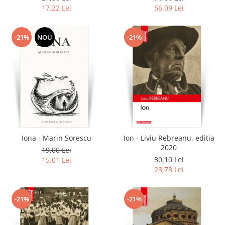
17,22 Lei
56,09 Lei
-21%
NOU
-21%
Iona - Marin Sorescu
Ion - Liviu Rebreanu, editia
2020
19,00 Lei
30,10 Lei
15,01 Lei
23,78 Lei
-21%
-21%