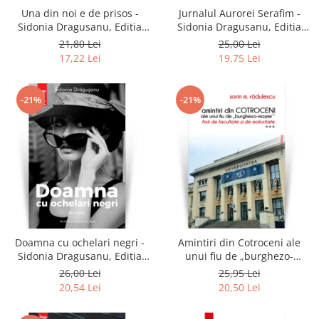
Una din noi e de prisos -
Jurnalul Aurorei Serafim -
Sidonia Dragusanu, Editia
Sidonia Dragusanu, Editia
2021
2020
21,80 Lei
25,00 Lei
17,22 Lei
19,75 Lei
-21%
-21%
Doamna cu ochelari negri -
Amintiri din Cotroceni ale
Sidonia Dragusanu, Editia
unui fiu de „burghezo-
2020
mosier”.Vol.3 - Sorin M.
26,00 Lei
25,95 Lei
Radulescu
20,54 Lei
20,50 Lei