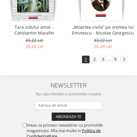
Tara zidului amar -
„Moartea civila” pe vremea lui
Constantin Marafet
Eminescu - Nicolae Georgescu
33,22 Lei
33,22 Lei
26,24 Lei
26,24 Lei
1
2
3
9
...
NEWSLETTER
Nu rata ofertele si promotiile noastre
Vreau sa primesc newsletter cu promotiile
magazinului. Afla mai multe in
Politica de
Confidentialitate