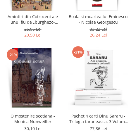
Amintiri din Cotroceni ale
Boala si moartea lui Eminescu
unui fiu de „burghezo-
- Nicolae Georgescu
mosier”.Vol.2 - Sorin M.
25,95 Lei
33,22 Lei
Radulescu
20,50 Lei
26,24 Lei
-21%
-21%
O mostenire scotiana -
Pachet 4 carti Dinu Sararu -
Monica Nunweiller
Trilogia taraneasca, 3 Volume
+ Am onoarea, domnule
30,10 Lei
77,86 Lei