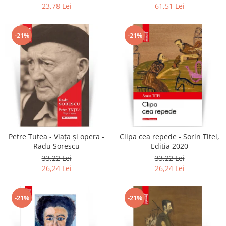
colonel!
23,78 Lei
61,51 Lei
-21%
-21%
Petre Tutea - Viaţa şi opera -
Clipa cea repede - Sorin Titel,
Radu Sorescu
Editia 2020
33,22 Lei
33,22 Lei
26,24 Lei
26,24 Lei
-21%
-21%