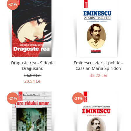
-21%
Dragoste rea - Sidonia
Eminescu, ziarist politic -
Dragusanu
Cassian Maria Spiridon
26,00 Lei
33,22 Lei
20,54 Lei
-21%
-21%