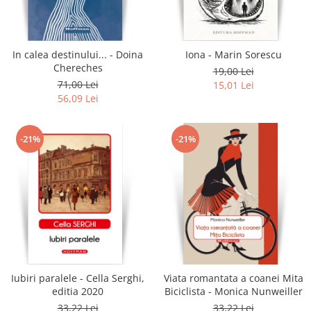
Literatura
Clasica
Contemporana
In calea destinului... - Doina
Iona - Marin Sorescu
Moderna
Chereches
19,00 Lei
Romana
71,00 Lei
15,01 Lei
56,09 Lei
Universala
Universala
Non-fictiune
-21%
-21%
Calatorii
Memorii
Publicistica / Reportaje / Interviuri
Stiinte umaniste
Istorie
Sociologie si filozofie
Iubiri paralele - Cella Serghi,
Viata romantata a coanei Mita
editia 2020
Biciclista - Monica Nunweiller
33,22 Lei
33,22 Lei