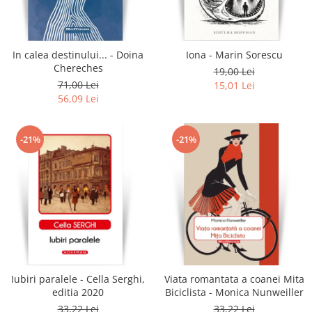
Literatura
Clasica
Contemporana
In calea destinului... - Doina
Iona - Marin Sorescu
Moderna
Chereches
19,00 Lei
Romana
71,00 Lei
15,01 Lei
56,09 Lei
Universala
Universala
Non-fictiune
-21%
-21%
Calatorii
Memorii
Publicistica / Reportaje / Interviuri
Stiinte umaniste
Istorie
Sociologie si filozofie
Iubiri paralele - Cella Serghi,
Viata romantata a coanei Mita
editia 2020
Biciclista - Monica Nunweiller
33,22 Lei
33,22 Lei