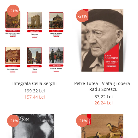
-21%
-21%
Integrala Cella Serghi
Petre Tutea - Viaţa şi opera -
Radu Sorescu
199,32 Lei
33,22 Lei
157,44 Lei
26,24 Lei
-21%
-21%