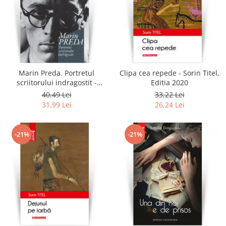
Marin Preda. Portretul
Clipa cea repede - Sorin Titel,
scriitorului indragostit -
Editia 2020
Eugen Simion
40,49 Lei
33,22 Lei
31,99 Lei
26,24 Lei
-21%
-21%