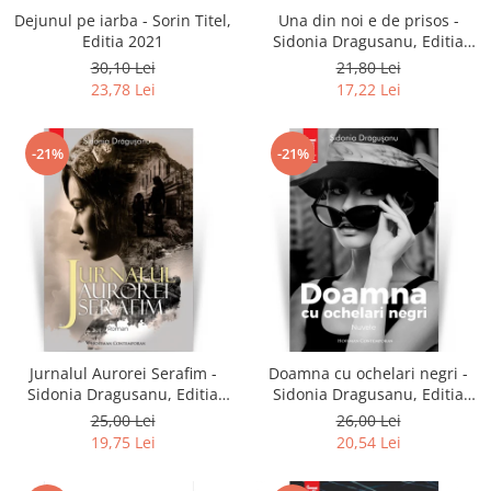
Dejunul pe iarba - Sorin Titel,
Una din noi e de prisos -
Editia 2021
Sidonia Dragusanu, Editia
2021
30,10 Lei
21,80 Lei
23,78 Lei
17,22 Lei
-21%
-21%
Jurnalul Aurorei Serafim -
Doamna cu ochelari negri -
Sidonia Dragusanu, Editia
Sidonia Dragusanu, Editia
2020
2020
25,00 Lei
26,00 Lei
19,75 Lei
20,54 Lei