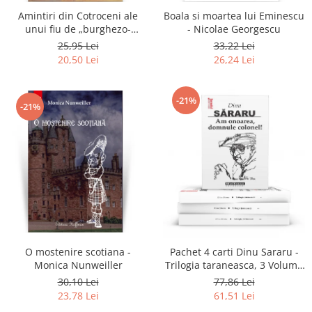
Amintiri din Cotroceni ale
Boala si moartea lui Eminescu
unui fiu de „burghezo-
- Nicolae Georgescu
mosier”.Vol.2 - Sorin M.
25,95 Lei
33,22 Lei
Radulescu
20,50 Lei
26,24 Lei
-21%
-21%
O mostenire scotiana -
Pachet 4 carti Dinu Sararu -
Monica Nunweiller
Trilogia taraneasca, 3 Volume
+ Am onoarea, domnule
30,10 Lei
77,86 Lei
colonel!
23,78 Lei
61,51 Lei