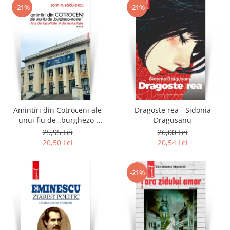
-21%
-21%
Amintiri din Cotroceni ale
Dragoste rea - Sidonia
unui fiu de „burghezo-
Dragusanu
mosier”.Vol.3 - Sorin M.
25,95 Lei
26,00 Lei
Radulescu
20,50 Lei
20,54 Lei
-21%