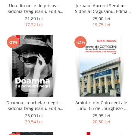
Una din noi e de prisos -
Jurnalul Aurorei Serafim -
Sidonia Dragusanu, Editia
Sidonia Dragusanu, Editia
2021
2020
21,80 Lei
25,00 Lei
17,22 Lei
19,75 Lei
-21%
-21%
Doamna cu ochelari negri -
Amintiri din Cotroceni ale
Sidonia Dragusanu, Editia
unui fiu de „burghezo-
2020
mosier”.Vol.3 - Sorin M.
26,00 Lei
25,95 Lei
Radulescu
20,54 Lei
20,50 Lei