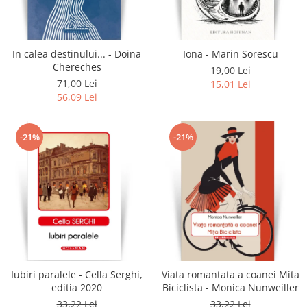
Literatura
Clasica
Contemporana
In calea destinului... - Doina
Iona - Marin Sorescu
Moderna
Chereches
19,00 Lei
Romana
71,00 Lei
15,01 Lei
56,09 Lei
Universala
Universala
Non-fictiune
-21%
-21%
Calatorii
Memorii
Publicistica / Reportaje / Interviuri
Stiinte umaniste
Istorie
Sociologie si filozofie
Iubiri paralele - Cella Serghi,
Viata romantata a coanei Mita
editia 2020
Biciclista - Monica Nunweiller
33,22 Lei
33,22 Lei