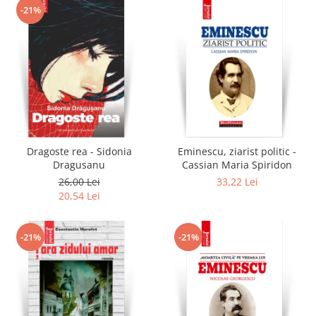
-21%
Dragoste rea - Sidonia
Eminescu, ziarist politic -
Dragusanu
Cassian Maria Spiridon
26,00 Lei
33,22 Lei
20,54 Lei
-21%
-21%