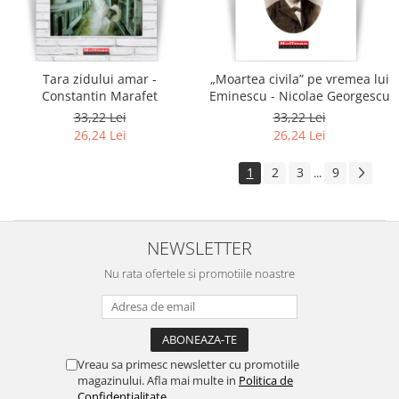
Tara zidului amar -
„Moartea civila” pe vremea lui
Constantin Marafet
Eminescu - Nicolae Georgescu
33,22 Lei
33,22 Lei
26,24 Lei
26,24 Lei
1
2
3
9
...
NEWSLETTER
Nu rata ofertele si promotiile noastre
Vreau sa primesc newsletter cu promotiile
magazinului. Afla mai multe in
Politica de
Confidentialitate