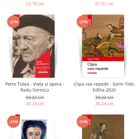
colonel!
23,78 Lei
61,51 Lei
-21%
-21%
Petre Tutea - Viaţa şi opera -
Clipa cea repede - Sorin Titel,
Radu Sorescu
Editia 2020
33,22 Lei
33,22 Lei
26,24 Lei
26,24 Lei
-21%
-21%