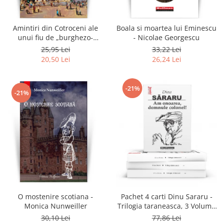
Amintiri din Cotroceni ale
Boala si moartea lui Eminescu
unui fiu de „burghezo-
- Nicolae Georgescu
mosier”.Vol.2 - Sorin M.
25,95 Lei
33,22 Lei
Radulescu
20,50 Lei
26,24 Lei
-21%
-21%
O mostenire scotiana -
Pachet 4 carti Dinu Sararu -
Monica Nunweiller
Trilogia taraneasca, 3 Volume
+ Am onoarea, domnule
30,10 Lei
77,86 Lei