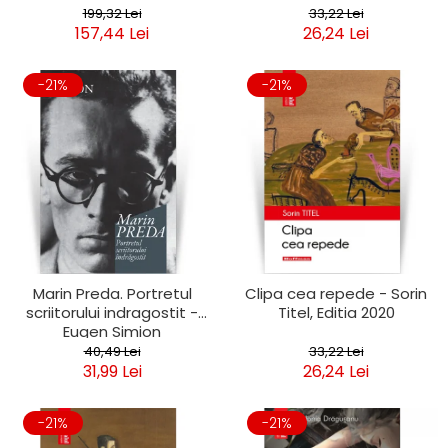
199,32 Lei
33,22 Lei
157,44 Lei
26,24 Lei
-21%
-21%
Marin Preda. Portretul
Clipa cea repede - Sorin
scriitorului indragostit -
Titel, Editia 2020
Eugen Simion
40,49 Lei
33,22 Lei
31,99 Lei
26,24 Lei
-21%
-21%