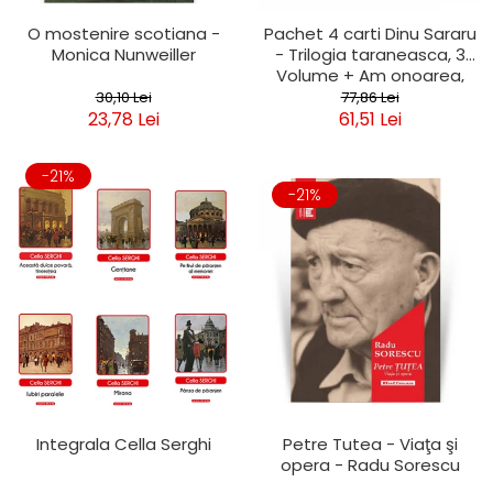
O mostenire scotiana -
Pachet 4 carti Dinu Sararu
Monica Nunweiller
- Trilogia taraneasca, 3
Volume + Am onoarea,
domnule colonel!
30,10 Lei
77,86 Lei
23,78 Lei
61,51 Lei
-21%
-21%
Integrala Cella Serghi
Petre Tutea - Viaţa şi
opera - Radu Sorescu