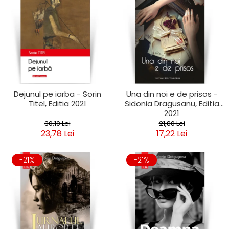
Dejunul pe iarba - Sorin
Una din noi e de prisos -
Titel, Editia 2021
Sidonia Dragusanu, Editia
2021
30,10 Lei
21,80 Lei
23,78 Lei
17,22 Lei
-21%
-21%