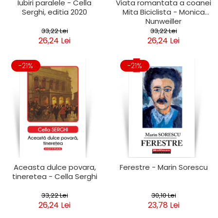
Iubiri paralele - Cella
Viata romantata a coanei
Serghi, editia 2020
Mita Biciclista - Monica
Nunweiller
33,22 Lei
33,22 Lei
26,24 Lei
26,24 Lei
-21%
-21%
Aceasta dulce povara,
Ferestre - Marin Sorescu
tineretea - Cella Serghi
33,22 Lei
30,10 Lei
26,24 Lei
23,78 Lei