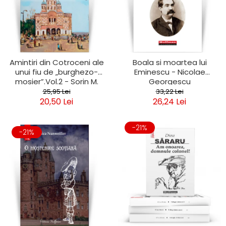
Amintiri din Cotroceni ale
Boala si moartea lui
unui fiu de „burghezo-
Eminescu - Nicolae
mosier”.Vol.2 - Sorin M.
Georgescu
Radulescu
25,95 Lei
33,22 Lei
20,50 Lei
26,24 Lei
-21%
-21%