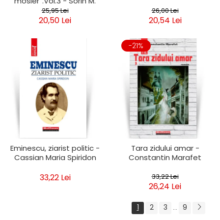
mosier”.Vol.3 - Sorin M.
Radulescu
25,95 Lei
26,00 Lei
20,50 Lei
20,54 Lei
-21%
Eminescu, ziarist politic -
Tara zidului amar -
Cassian Maria Spiridon
Constantin Marafet
33,22 Lei
33,22 Lei
26,24 Lei
1
2
3
9
...