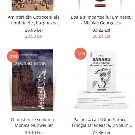
Amintiri din Cotroceni ale
Boala si moartea lui Eminescu
unui fiu de „burghezo-
- Nicolae Georgescu
mosier”.Vol.2 - Sorin M.
25,95 Lei
33,22 Lei
Radulescu
20,50 Lei
26,24 Lei
-21%
-21%
O mostenire scotiana -
Pachet 4 carti Dinu Sararu -
Monica Nunweiller
Trilogia taraneasca, 3 Volume
+ Am onoarea, domnule
30,10 Lei
77,86 Lei