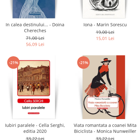
Literatura
Clasica
Contemporana
In calea destinului... - Doina
Iona - Marin Sorescu
Moderna
Chereches
19,00 Lei
Romana
71,00 Lei
15,01 Lei
56,09 Lei
Universala
Universala
Non-fictiune
-21%
-21%
Calatorii
Memorii
Publicistica / Reportaje / Interviuri
Stiinte umaniste
Istorie
Sociologie si filozofie
Iubiri paralele - Cella Serghi,
Viata romantata a coanei Mita
editia 2020
Biciclista - Monica Nunweiller
33,22 Lei
33,22 Lei