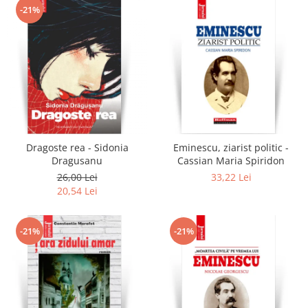
-21%
Dragoste rea - Sidonia
Eminescu, ziarist politic -
Dragusanu
Cassian Maria Spiridon
26,00 Lei
33,22 Lei
20,54 Lei
-21%
-21%