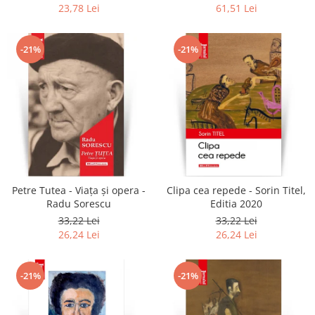
colonel!
23,78 Lei
61,51 Lei
-21%
-21%
Petre Tutea - Viaţa şi opera -
Clipa cea repede - Sorin Titel,
Radu Sorescu
Editia 2020
33,22 Lei
33,22 Lei
26,24 Lei
26,24 Lei
-21%
-21%