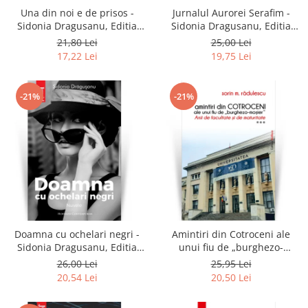
Una din noi e de prisos -
Jurnalul Aurorei Serafim -
Sidonia Dragusanu, Editia
Sidonia Dragusanu, Editia
2021
2020
21,80 Lei
25,00 Lei
17,22 Lei
19,75 Lei
-21%
-21%
Doamna cu ochelari negri -
Amintiri din Cotroceni ale
Sidonia Dragusanu, Editia
unui fiu de „burghezo-
2020
mosier”.Vol.3 - Sorin M.
26,00 Lei
25,95 Lei
Radulescu
20,54 Lei
20,50 Lei