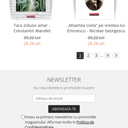
Tara zidului amar -
„Moartea civila” pe vremea lui
Constantin Marafet
Eminescu - Nicolae Georgescu
33,22 Lei
33,22 Lei
26,24 Lei
26,24 Lei
1
2
3
9
...
NEWSLETTER
Nu rata ofertele si promotiile noastre
Vreau sa primesc newsletter cu promotiile
magazinului. Afla mai multe in
Politica de
Confidentialitate