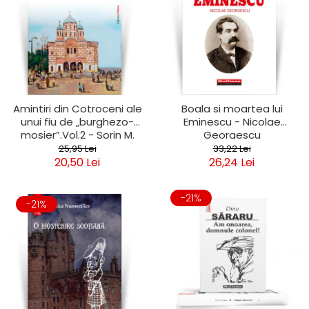
Amintiri din Cotroceni ale
Boala si moartea lui
unui fiu de „burghezo-
Eminescu - Nicolae
mosier”.Vol.2 - Sorin M.
Georgescu
Radulescu
25,95 Lei
33,22 Lei
20,50 Lei
26,24 Lei
-21%
-21%