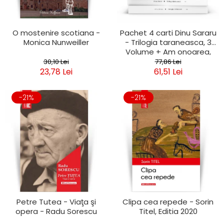
O mostenire scotiana -
Pachet 4 carti Dinu Sararu
Monica Nunweiller
- Trilogia taraneasca, 3
Volume + Am onoarea,
domnule colonel!
30,10 Lei
77,86 Lei
23,78 Lei
61,51 Lei
-21%
-21%
Petre Tutea - Viaţa şi
Clipa cea repede - Sorin
opera - Radu Sorescu
Titel, Editia 2020