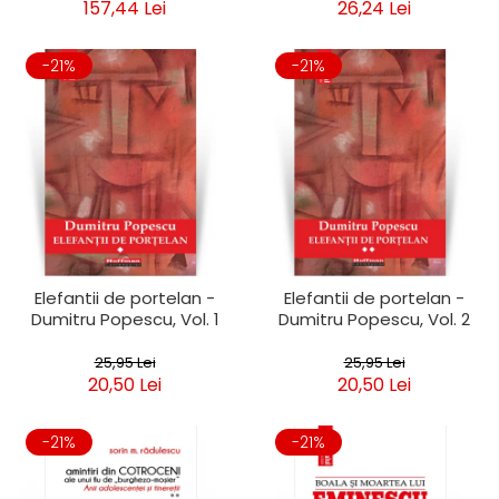
157,44 Lei
26,24 Lei
-21%
-21%
Elefantii de portelan -
Elefantii de portelan -
Dumitru Popescu, Vol. 1
Dumitru Popescu, Vol. 2
25,95 Lei
25,95 Lei
20,50 Lei
20,50 Lei
-21%
-21%