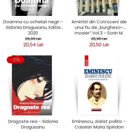
Doamna cu ochelari negri -
Amintiri din Cotroceni ale
Sidonia Dragusanu, Editia
unui fiu de „burghezo-
2020
mosier”.Vol.3 - Sorin M.
Radulescu
26,00 Lei
25,95 Lei
20,54 Lei
20,50 Lei
-21%
Dragoste rea - Sidonia
Eminescu, ziarist politic -
Dragusanu
Cassian Maria Spiridon