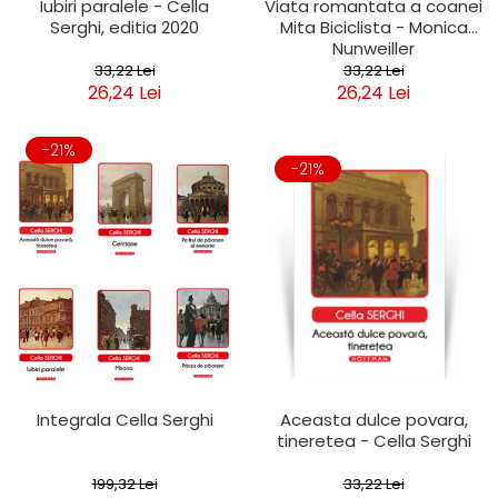
Iubiri paralele - Cella
Viata romantata a coanei
Serghi, editia 2020
Mita Biciclista - Monica
Nunweiller
33,22 Lei
33,22 Lei
26,24 Lei
26,24 Lei
-21%
-21%
Integrala Cella Serghi
Aceasta dulce povara,
tineretea - Cella Serghi
199,32 Lei
33,22 Lei