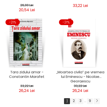
26,00 Lei
33,22 Lei
20,54 Lei
-21%
-21%
Tara zidului amar -
„Moartea civila” pe vremea
Constantin Marafet
lui Eminescu - Nicolae
Georgescu
33,22 Lei
33,22 Lei
26,24 Lei
26,24 Lei
1
2
3
9
...