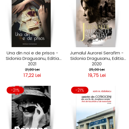
Una din noi e de prisos -
Jurnalul Aurorei Serafim -
Sidonia Dragusanu, Editia
Sidonia Dragusanu, Editia
2021
2020
21,80 Lei
25,00 Lei
17,22 Lei
19,75 Lei
-21%
-21%