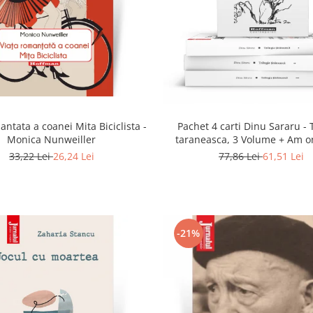
antata a coanei Mita Biciclista -
Pachet 4 carti Dinu Sararu - 
Monica Nunweiller
taraneasca, 3 Volume + Am o
domnule colonel!
33,22 Lei
26,24 Lei
77,86 Lei
61,51 Lei
-21%