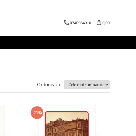
0740984910
0,00
Ordoneaza:
-21%