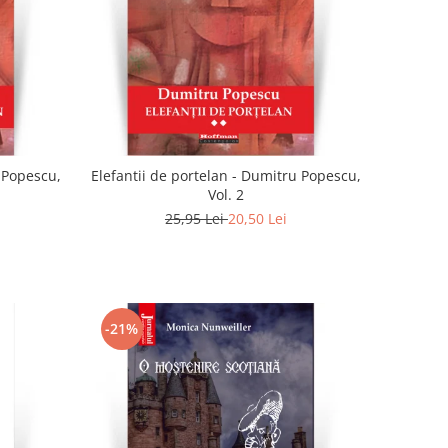
u Popescu,
Elefantii de portelan - Dumitru Popescu,
Vol. 2
25,95 Lei
20,50 Lei
-21%