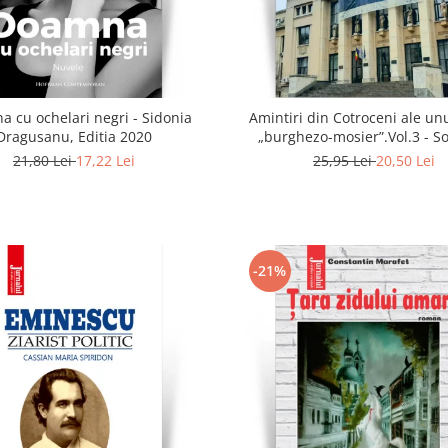
 cu ochelari negri - Sidonia
Amintiri din Cotroceni ale unu
Dragusanu, Editia 2020
„burghezo-mosier”.Vol.3 - S
Radulescu
21,80 Lei
17,22 Lei
25,95 Lei
20,50 Lei
-21%