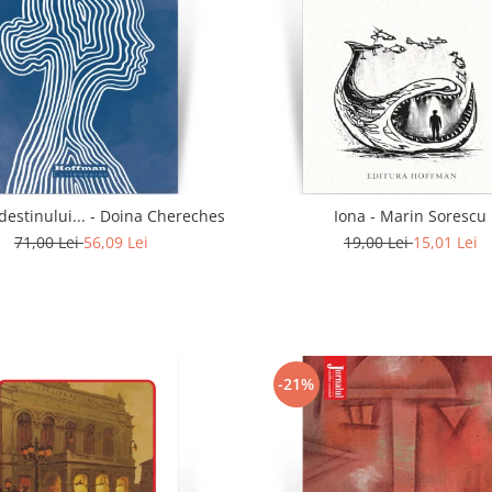
In calea destinului... - Doina Chereches
Iona - Marin Sorescu
71,00 Lei
56,09 Lei
19,00 Lei
15,01 Lei
-21%