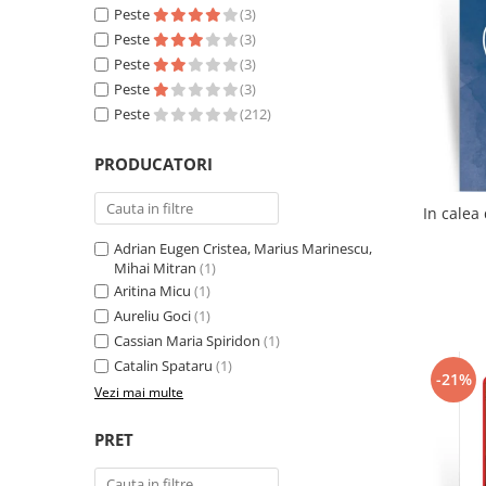
Literatura
Peste
(3)
Peste
(3)
Clasica
Peste
(3)
Contemporana
Peste
(3)
Moderna
Peste
(212)
Romana
Universala
PRODUCATORI
Universala
Non-fictiune
Adrian Eugen Cristea, Marius Marinescu,
Calatorii
Mihai Mitran
(1)
Memorii
Aritina Micu
(1)
Publicistica / Reportaje / Interviuri
Aureliu Goci
(1)
Stiinte umaniste
Cassian Maria Spiridon
(1)
Catalin Spataru
(1)
Istorie
-21%
Vezi mai multe
Sociologie si filozofie
PRET