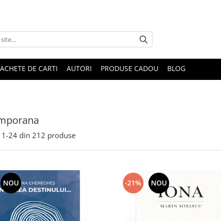
ACHETE DE CARTI
AUTORI
PRODUSE CADOU
BLOG
mporana
1-
24
din
212
produse
NOU
-21%
NOU