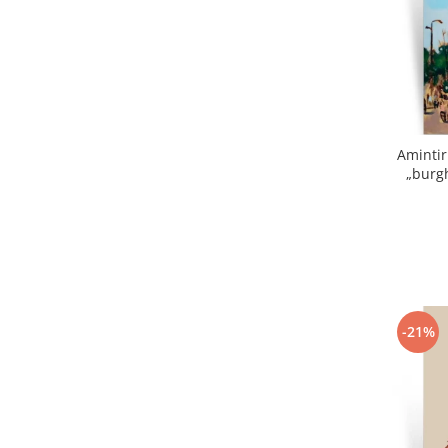
Amintir
„burgh
-21%