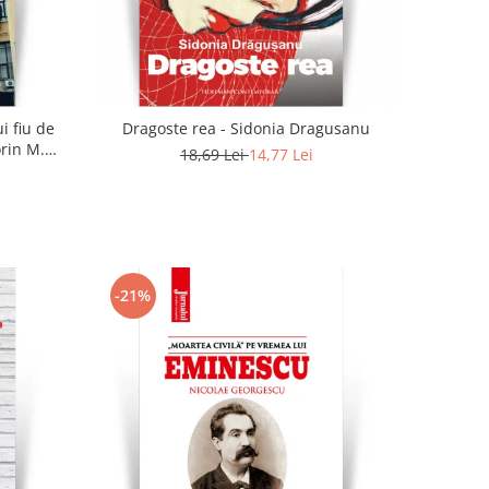
i fiu de
Dragoste rea - Sidonia Dragusanu
orin M.
18,69 Lei
14,77 Lei
-21%