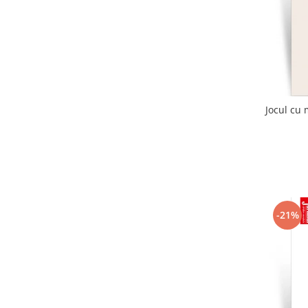
Jocul cu 
-21%