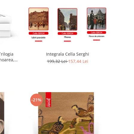
Trilogia
Integrala Cella Serghi
noarea,
199,32 Lei
157,44 Lei
-21%