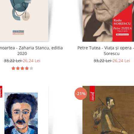
moartea - Zaharia Stancu, editia
Petre Tutea - Viaţa şi opera
2020
Sorescu
33,22 Lei
26,24 Lei
33,22 Lei
26,24 Lei
-21%