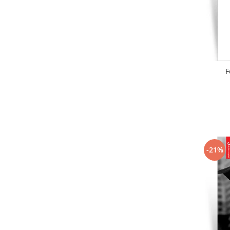
F
-21%