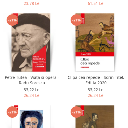
colonel!
23,78 Lei
61,51 Lei
-21%
-21%
Petre Tutea - Viaţa şi opera -
Clipa cea repede - Sorin Titel,
Radu Sorescu
Editia 2020
33,22 Lei
33,22 Lei
26,24 Lei
26,24 Lei
-21%
-21%