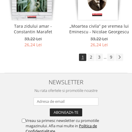
Tara zidului amar -
„Moartea civila” pe vremea lui
Constantin Marafet
Eminescu - Nicolae Georgescu
33,22 Lei
33,22 Lei
26,24 Lei
26,24 Lei
1
2
3
9
...
NEWSLETTER
Nu rata ofertele si promotiile noastre
Vreau sa primesc newsletter cu promotiile
magazinului. Afla mai multe in
Politica de
Confidentialitate