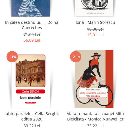
Literatura
Clasica
Contemporana
In calea destinului... - Doina
Iona - Marin Sorescu
Moderna
Chereches
19,00 Lei
Romana
71,00 Lei
15,01 Lei
56,09 Lei
Universala
Universala
Non-fictiune
-21%
-21%
Calatorii
Memorii
Publicistica / Reportaje / Interviuri
Stiinte umaniste
Istorie
Sociologie si filozofie
Iubiri paralele - Cella Serghi,
Viata romantata a coanei Mita
editia 2020
Biciclista - Monica Nunweiller
33,22 Lei
33,22 Lei