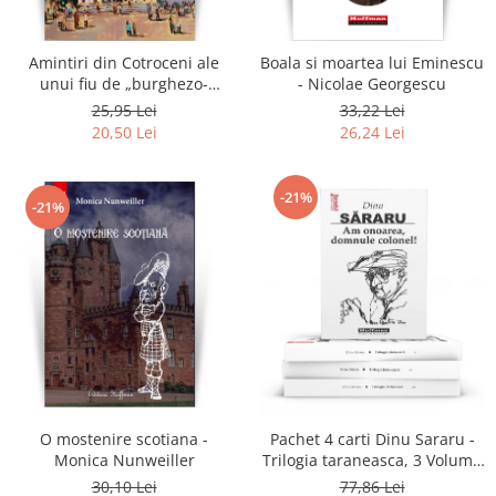
Amintiri din Cotroceni ale
Boala si moartea lui Eminescu
unui fiu de „burghezo-
- Nicolae Georgescu
mosier”.Vol.2 - Sorin M.
25,95 Lei
33,22 Lei
Radulescu
20,50 Lei
26,24 Lei
-21%
-21%
O mostenire scotiana -
Pachet 4 carti Dinu Sararu -
Monica Nunweiller
Trilogia taraneasca, 3 Volume
+ Am onoarea, domnule
30,10 Lei
77,86 Lei