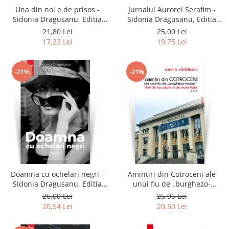
Una din noi e de prisos -
Jurnalul Aurorei Serafim -
Sidonia Dragusanu, Editia
Sidonia Dragusanu, Editia
2021
2020
21,80 Lei
25,00 Lei
17,22 Lei
19,75 Lei
-21%
-21%
Doamna cu ochelari negri -
Amintiri din Cotroceni ale
Sidonia Dragusanu, Editia
unui fiu de „burghezo-
2020
mosier”.Vol.3 - Sorin M.
26,00 Lei
25,95 Lei
Radulescu
20,54 Lei
20,50 Lei