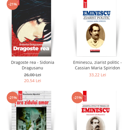
-21%
Dragoste rea - Sidonia
Eminescu, ziarist politic -
Dragusanu
Cassian Maria Spiridon
26,00 Lei
33,22 Lei
20,54 Lei
-21%
-21%