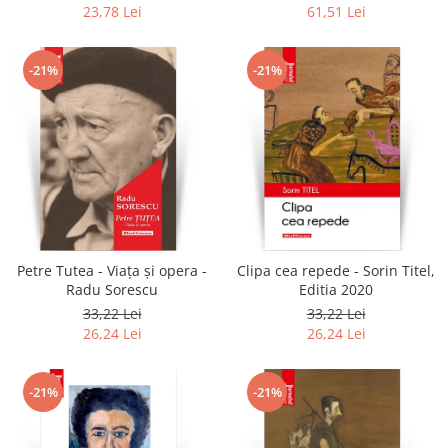
colonel!
23,78 Lei
61,51 Lei
-21%
-21%
Petre Tutea - Viaţa şi opera -
Clipa cea repede - Sorin Titel,
Radu Sorescu
Editia 2020
33,22 Lei
33,22 Lei
26,24 Lei
26,24 Lei
-21%
-21%