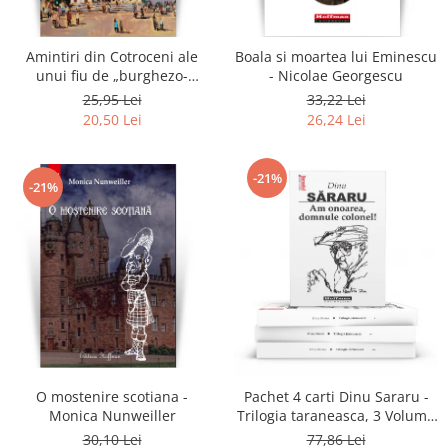
Amintiri din Cotroceni ale
Boala si moartea lui Eminescu
unui fiu de „burghezo-
- Nicolae Georgescu
mosier”.Vol.2 - Sorin M.
25,95 Lei
33,22 Lei
Radulescu
20,50 Lei
26,24 Lei
-21%
-21%
O mostenire scotiana -
Pachet 4 carti Dinu Sararu -
Monica Nunweiller
Trilogia taraneasca, 3 Volume
+ Am onoarea, domnule
30,10 Lei
77,86 Lei