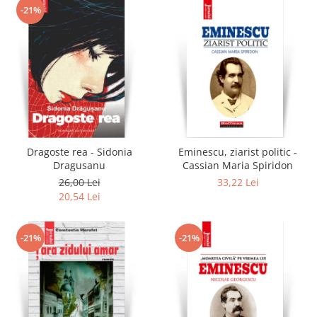
-21%
Dragoste rea - Sidonia
Eminescu, ziarist politic -
Dragusanu
Cassian Maria Spiridon
26,00 Lei
33,22 Lei
20,54 Lei
-21%
-21%