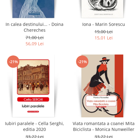
Literatura
Clasica
Contemporana
In calea destinului... - Doina
Iona - Marin Sorescu
Moderna
Chereches
19,00 Lei
Romana
71,00 Lei
15,01 Lei
56,09 Lei
Universala
Universala
Non-fictiune
-21%
-21%
Calatorii
Memorii
Publicistica / Reportaje / Interviuri
Stiinte umaniste
Istorie
Sociologie si filozofie
Iubiri paralele - Cella Serghi,
Viata romantata a coanei Mita
editia 2020
Biciclista - Monica Nunweiller
33,22 Lei
33,22 Lei