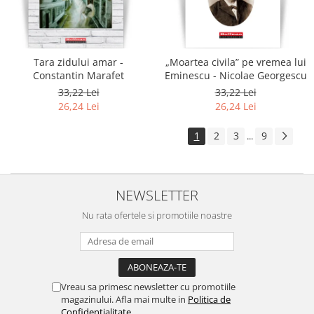
Tara zidului amar -
„Moartea civila” pe vremea lui
Constantin Marafet
Eminescu - Nicolae Georgescu
33,22 Lei
33,22 Lei
26,24 Lei
26,24 Lei
1
2
3
9
...
NEWSLETTER
Nu rata ofertele si promotiile noastre
Vreau sa primesc newsletter cu promotiile
magazinului. Afla mai multe in
Politica de
Confidentialitate