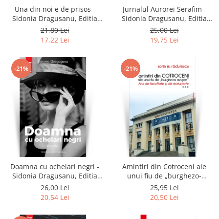
Una din noi e de prisos -
Jurnalul Aurorei Serafim -
Sidonia Dragusanu, Editia
Sidonia Dragusanu, Editia
2021
2020
21,80 Lei
25,00 Lei
17,22 Lei
19,75 Lei
-21%
-21%
Doamna cu ochelari negri -
Amintiri din Cotroceni ale
Sidonia Dragusanu, Editia
unui fiu de „burghezo-
2020
mosier”.Vol.3 - Sorin M.
26,00 Lei
25,95 Lei
Radulescu
20,54 Lei
20,50 Lei