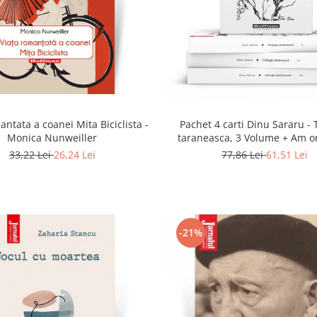
antata a coanei Mita Biciclista -
Pachet 4 carti Dinu Sararu - 
Monica Nunweiller
taraneasca, 3 Volume + Am o
domnule colonel!
33,22 Lei
26,24 Lei
77,86 Lei
61,51 Lei
-21%