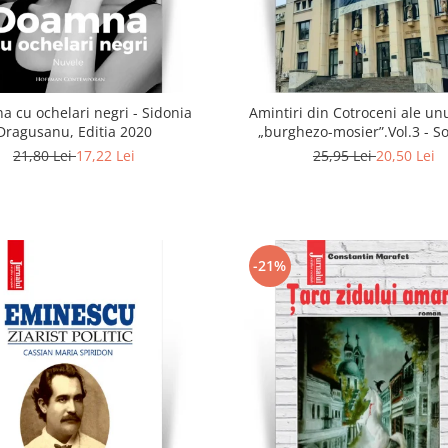
 cu ochelari negri - Sidonia
Amintiri din Cotroceni ale unu
Dragusanu, Editia 2020
„burghezo-mosier”.Vol.3 - S
Radulescu
21,80 Lei
17,22 Lei
25,95 Lei
20,50 Lei
-21%