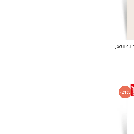
Jocul cu 
-21%