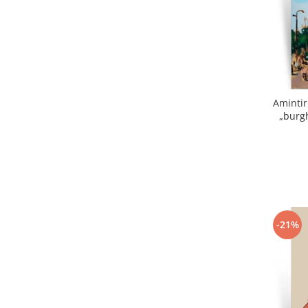
Amintir
„burgh
-21%