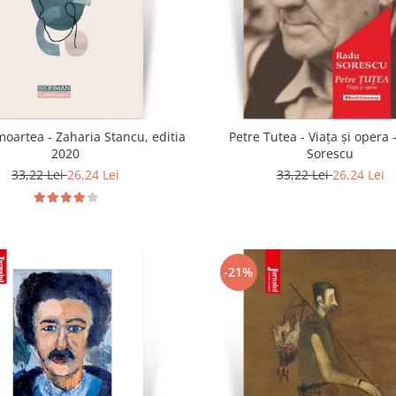
moartea - Zaharia Stancu, editia
Petre Tutea - Viaţa şi opera
2020
Sorescu
33,22 Lei
26,24 Lei
33,22 Lei
26,24 Lei
-21%