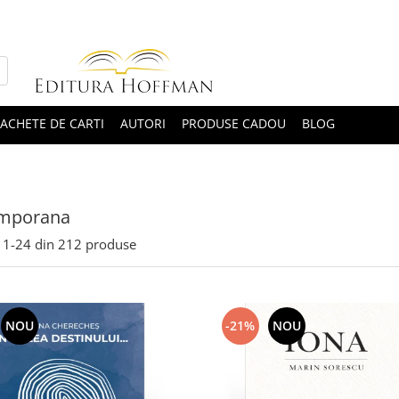
ACHETE DE CARTI
AUTORI
PRODUSE CADOU
BLOG
mporana
1-
24
din
212
produse
NOU
-21%
NOU