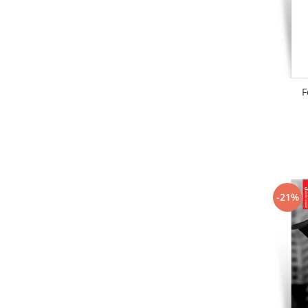
F
-21%