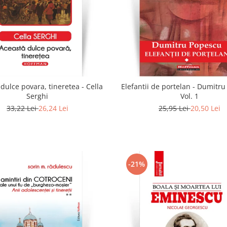
dulce povara, tineretea - Cella
Elefantii de portelan - Dumitr
Serghi
Vol. 1
33,22 Lei
26,24 Lei
25,95 Lei
20,50 Lei
-21%