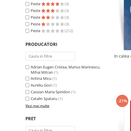
Literatura
Peste
(3)
Peste
(3)
Clasica
Peste
(3)
Contemporana
Peste
(3)
Moderna
Peste
(212)
Romana
Universala
PRODUCATORI
Universala
Non-fictiune
Adrian Eugen Cristea, Marius Marinescu,
Calatorii
Mihai Mitran
(1)
Memorii
Aritina Micu
(1)
Publicistica / Reportaje / Interviuri
Aureliu Goci
(1)
Stiinte umaniste
Cassian Maria Spiridon
(1)
Catalin Spataru
(1)
Istorie
-21%
Vezi mai multe
Sociologie si filozofie
PRET