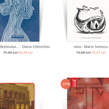
In calea destinului... - Doina Chereches
Iona - Marin Sorescu
71,00 Lei
56,09 Lei
19,00 Lei
15,01 Lei
-21%