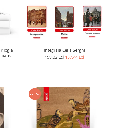
Trilogia
Integrala Cella Serghi
noarea,
199,32 Lei
157,44 Lei
-21%