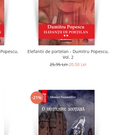
u Popescu,
Elefantii de portelan - Dumitru Popescu,
Vol. 2
25,95 Lei
20,50 Lei
-21%