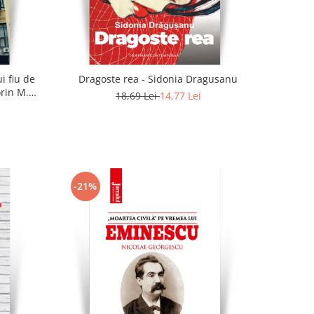
i fiu de
Dragoste rea - Sidonia Dragusanu
orin M.
18,69 Lei
14,77 Lei
-21%