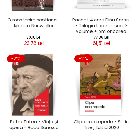
O mostenire scotiana -
Pachet 4 carti Dinu Sararu
Monica Nunweiller
- Trilogia taraneasca, 3
Volume + Am onoarea,
domnule colonel!
30,10 Lei
77,86 Lei
23,78 Lei
61,51 Lei
-21%
-21%
Petre Tutea - Viaţa şi
Clipa cea repede - Sorin
opera - Radu Sorescu
Titel, Editia 2020