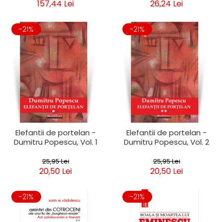
157,44 Lei
26,24 Lei
-21%
-21%
Elefantii de portelan -
Elefantii de portelan -
Dumitru Popescu, Vol. 1
Dumitru Popescu, Vol. 2
25,95 Lei
25,95 Lei
20,50 Lei
20,50 Lei
-21%
-21%