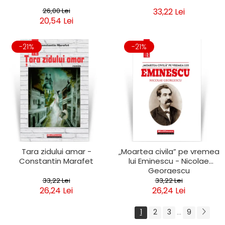
26,00 Lei
33,22 Lei
20,54 Lei
-21%
-21%
Tara zidului amar -
„Moartea civila” pe vremea
Constantin Marafet
lui Eminescu - Nicolae
Georgescu
33,22 Lei
33,22 Lei
26,24 Lei
26,24 Lei
1
2
3
9
...