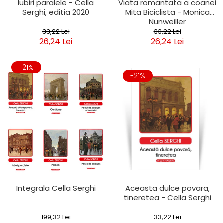
Iubiri paralele - Cella
Viata romantata a coanei
Serghi, editia 2020
Mita Biciclista - Monica
Nunweiller
33,22 Lei
33,22 Lei
26,24 Lei
26,24 Lei
-21%
-21%
Integrala Cella Serghi
Aceasta dulce povara,
tineretea - Cella Serghi
199,32 Lei
33,22 Lei