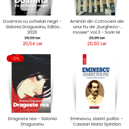
Doamna cu ochelari negri -
Amintiri din Cotroceni ale
Sidonia Dragusanu, Editia
unui fiu de „burghezo-
2020
mosier”.Vol.3 - Sorin M.
Radulescu
26,00 Lei
25,95 Lei
20,54 Lei
20,50 Lei
-21%
Dragoste rea - Sidonia
Eminescu, ziarist politic -
Dragusanu
Cassian Maria Spiridon