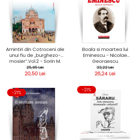
Amintiri din Cotroceni ale
Boala si moartea lui
unui fiu de „burghezo-
Eminescu - Nicolae
mosier”.Vol.2 - Sorin M.
Georgescu
Radulescu
25,95 Lei
33,22 Lei
20,50 Lei
26,24 Lei
-21%
-21%