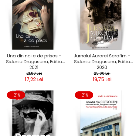
Una din noi e de prisos -
Jurnalul Aurorei Serafim -
Sidonia Dragusanu, Editia
Sidonia Dragusanu, Editia
2021
2020
21,80 Lei
25,00 Lei
17,22 Lei
19,75 Lei
-21%
-21%