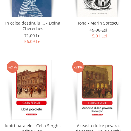
Literatura
Clasica
Contemporana
In calea destinului... - Doina
Iona - Marin Sorescu
Moderna
Chereches
19,00 Lei
Romana
71,00 Lei
15,01 Lei
56,09 Lei
Universala
Universala
Non-fictiune
-21%
-21%
Calatorii
Memorii
Publicistica / Reportaje / Interviuri
Stiinte umaniste
Istorie
Sociologie si filozofie
Iubiri paralele - Cella Serghi,
Aceasta dulce povara,