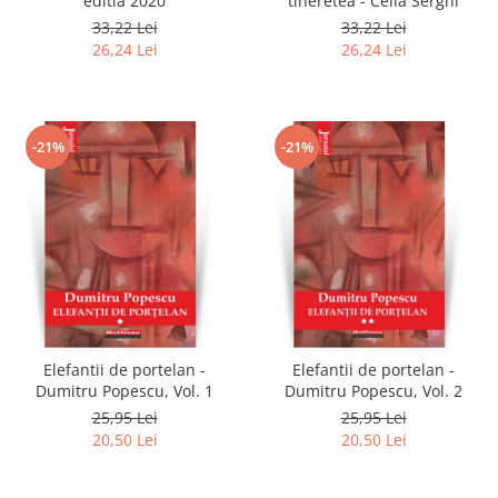
editia 2020
tineretea - Cella Serghi
33,22 Lei
33,22 Lei
26,24 Lei
26,24 Lei
-21%
-21%
Elefantii de portelan -
Elefantii de portelan -
Dumitru Popescu, Vol. 1
Dumitru Popescu, Vol. 2
25,95 Lei
25,95 Lei
20,50 Lei
20,50 Lei