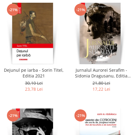
-21%
-21%
Dejunul pe iarba - Sorin Titel,
Jurnalul Aurorei Serafim -
Editia 2021
Sidonia Dragusanu, Editia
2020
30,10 Lei
21,80 Lei
23,78 Lei
17,22 Lei
-21%
-21%