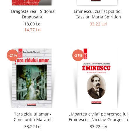
Dragoste rea - Sidonia
Eminescu, ziarist politic -
Dragusanu
Cassian Maria Spiridon
18,69 Lei
33,22 Lei
14,77 Lei
-21%
-21%
Tara zidului amar -
„Moartea civila” pe vremea lui
Constantin Marafet
Eminescu - Nicolae Georgescu
33,22 Lei
33,22 Lei