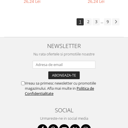
26,24 Lei
26,24 Lei
1
2
3
9
...
NEWSLETTER
Nu rata ofertele si promotiile noastre
Vreau sa primesc newsletter cu promotiile
magazinului. Afla mai multe in
Politica de
Confidentialitate
SOCIAL
Urmareste-ne in social media