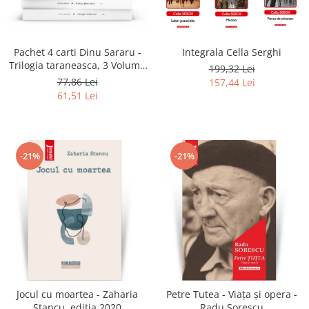
Pachet 4 carti Dinu Sararu -
Integrala Cella Serghi
Trilogia taraneasca, 3 Volume
199,32 Lei
+ Am onoarea, domnule
77,86 Lei
157,44 Lei
colonel!
61,51 Lei
-21%
-21%
Jocul cu moartea - Zaharia
Petre Tutea - Viaţa şi opera -
Stancu, editia 2020
Radu Sorescu