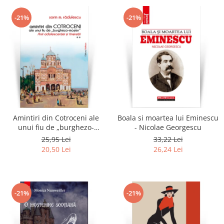
-21%
-21%
Amintiri din Cotroceni ale
Boala si moartea lui Eminescu
unui fiu de „burghezo-
- Nicolae Georgescu
mosier”.Vol.2 - Sorin M.
25,95 Lei
33,22 Lei
Radulescu
20,50 Lei
26,24 Lei
-21%
-21%