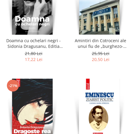
Doamna cu ochelari negri -
Amintiri din Cotroceni ale
Sidonia Dragusanu, Editia
unui fiu de „burghezo-
2020
mosier”.Vol.3 - Sorin M.
21,80 Lei
25,95 Lei
Radulescu
17,22 Lei
20,50 Lei
-21%