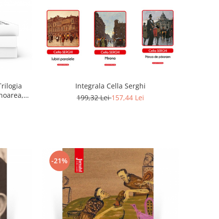
Trilogia
Integrala Cella Serghi
noarea,
199,32 Lei
157,44 Lei
-21%