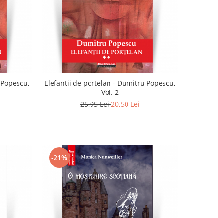
u Popescu,
Elefantii de portelan - Dumitru Popescu,
Vol. 2
25,95 Lei
20,50 Lei
-21%