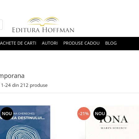
ACHETE DE CARTI
AUTORI
PRODUSE CADOU
BLOG
mporana
1-
24
din
212
produse
NOU
-21%
NOU