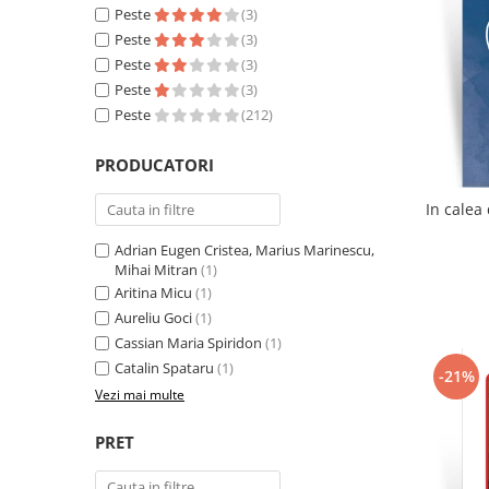
Literatura
Peste
(3)
Peste
(3)
Clasica
Peste
(3)
Contemporana
Peste
(3)
Moderna
Peste
(212)
Romana
Universala
PRODUCATORI
Universala
Non-fictiune
Adrian Eugen Cristea, Marius Marinescu,
Calatorii
Mihai Mitran
(1)
Memorii
Aritina Micu
(1)
Publicistica / Reportaje / Interviuri
Aureliu Goci
(1)
Stiinte umaniste
Cassian Maria Spiridon
(1)
Catalin Spataru
(1)
Istorie
-21%
Vezi mai multe
Sociologie si filozofie
PRET