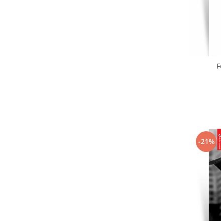
F
-21%