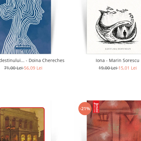
In calea destinului... - Doina Chereches
Iona - Marin Sorescu
71,00 Lei
56,09 Lei
19,00 Lei
15,01 Lei
-21%