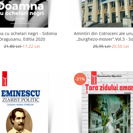
 cu ochelari negri - Sidonia
Amintiri din Cotroceni ale unu
Dragusanu, Editia 2020
„burghezo-mosier”.Vol.3 - S
Radulescu
21,80 Lei
17,22 Lei
25,95 Lei
20,50 Lei
-21%