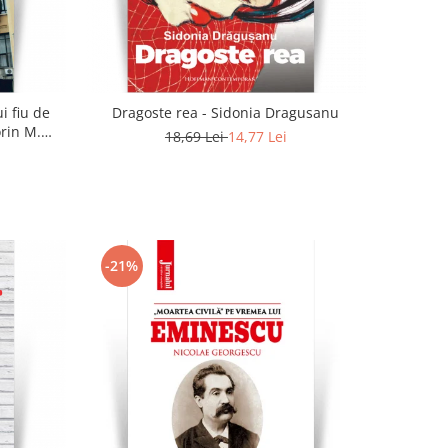
i fiu de
Dragoste rea - Sidonia Dragusanu
orin M.
18,69 Lei
14,77 Lei
-21%