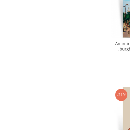
Amintir
„burgh
-21%