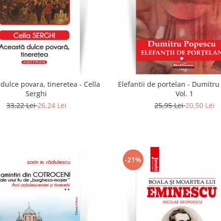
dulce povara, tineretea - Cella
Elefantii de portelan - Dumitr
Serghi
Vol. 1
33,22 Lei
26,24 Lei
25,95 Lei
20,50 Lei
-21%