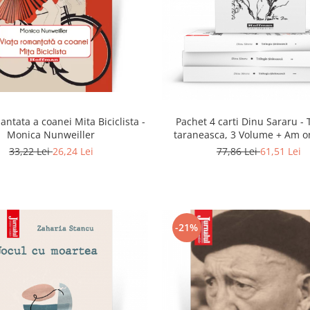
antata a coanei Mita Biciclista -
Pachet 4 carti Dinu Sararu - 
Monica Nunweiller
taraneasca, 3 Volume + Am o
domnule colonel!
33,22 Lei
26,24 Lei
77,86 Lei
61,51 Lei
-21%