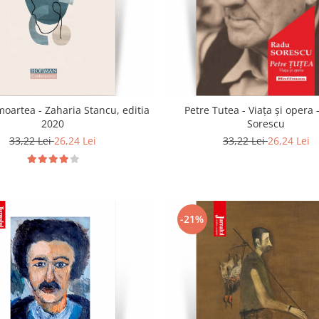
moartea - Zaharia Stancu, editia
Petre Tutea - Viaţa şi opera
2020
Sorescu
33,22 Lei
26,24 Lei
33,22 Lei
26,24 Lei
-21%