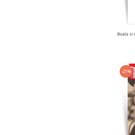
Boala si
-21%