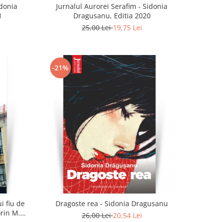
idonia
Jurnalul Aurorei Serafim - Sidonia
1
Dragusanu, Editia 2020
25,00 Lei
19,75 Lei
-21%
i fiu de
Dragoste rea - Sidonia Dragusanu
orin M.
26,00 Lei
20,54 Lei