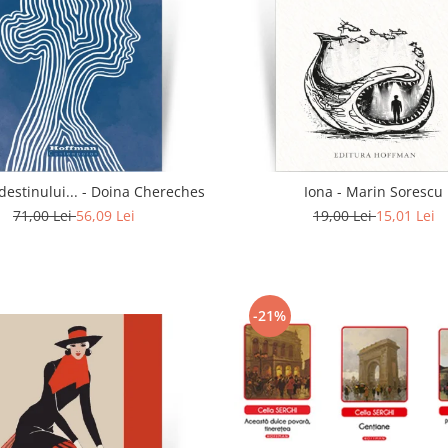
In calea destinului... - Doina Chereches
Iona - Marin Sorescu
71,00 Lei
56,09 Lei
19,00 Lei
15,01 Lei
-21%