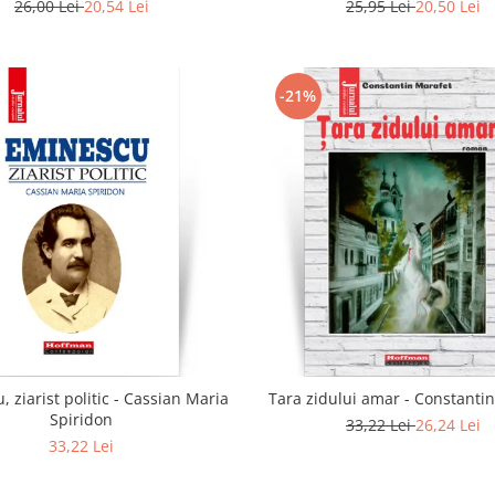
Radulescu
26,00 Lei
20,54 Lei
25,95 Lei
20,50 Lei
-21%
 ziarist politic - Cassian Maria
Tara zidului amar - Constanti
Spiridon
33,22 Lei
26,24 Lei
33,22 Lei