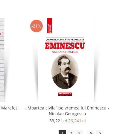
-21%
n Marafet
„Moartea civila” pe vremea lui Eminescu -
Nicolae Georgescu
33,22 Lei
26,24 Lei
1
2
3
9
...