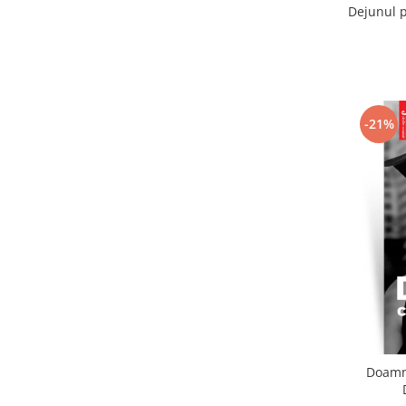
Dejunul p
-21%
Doamna