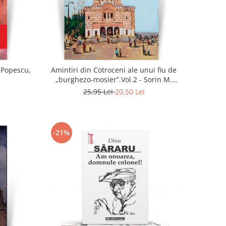
u Popescu,
Amintiri din Cotroceni ale unui fiu de
„burghezo-mosier”.Vol.2 - Sorin M.
Radulescu
25,95 Lei
20,50 Lei
-21%