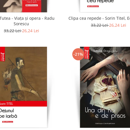
Tutea - Viaţa şi opera - Radu
Clipa cea repede - Sorin Titel, E
Sorescu
33,22 Lei
26,24 Lei
33,22 Lei
26,24 Lei
-21%