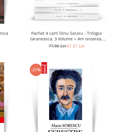
Pachet 4 carti Dinu Sararu - Trilogia
taraneasca, 3 Volume + Am onoarea,
domnule colonel!
77,86 Lei
61,51 Lei
-21%