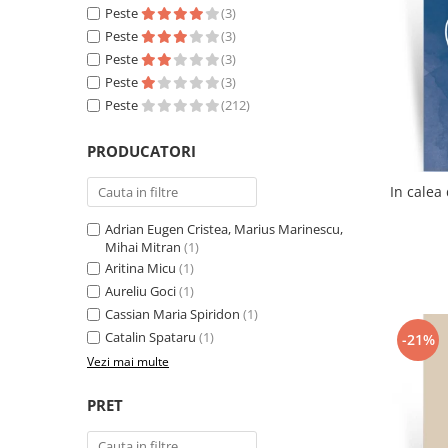
Literatura
Peste
(3)
Peste
(3)
Clasica
Peste
(3)
Contemporana
Peste
(3)
Moderna
Peste
(212)
Romana
Universala
PRODUCATORI
Universala
Non-fictiune
Adrian Eugen Cristea, Marius Marinescu,
Calatorii
Mihai Mitran
(1)
Memorii
Aritina Micu
(1)
Publicistica / Reportaje / Interviuri
Aureliu Goci
(1)
Stiinte umaniste
Cassian Maria Spiridon
(1)
Catalin Spataru
(1)
-21%
Istorie
Vezi mai multe
Sociologie si filozofie
PRET