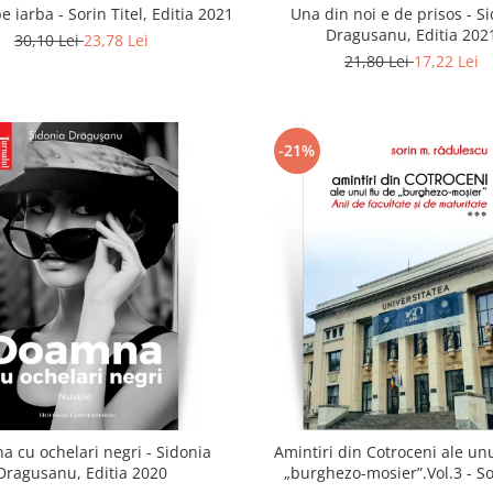
e iarba - Sorin Titel, Editia 2021
Una din noi e de prisos - S
Dragusanu, Editia 202
30,10 Lei
23,78 Lei
21,80 Lei
17,22 Lei
-21%
 cu ochelari negri - Sidonia
Amintiri din Cotroceni ale unu
Dragusanu, Editia 2020
„burghezo-mosier”.Vol.3 - S