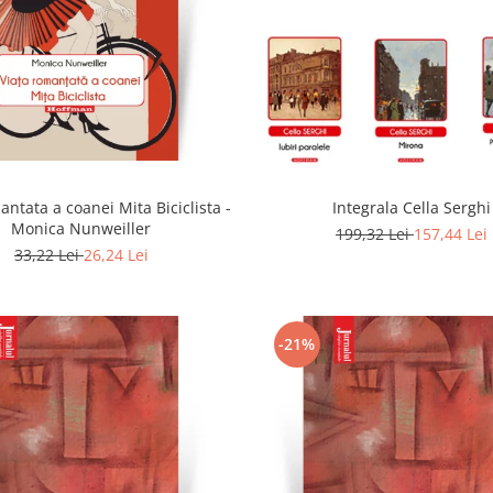
antata a coanei Mita Biciclista -
Integrala Cella Serghi
Monica Nunweiller
199,32 Lei
157,44 Lei
33,22 Lei
26,24 Lei
-21%