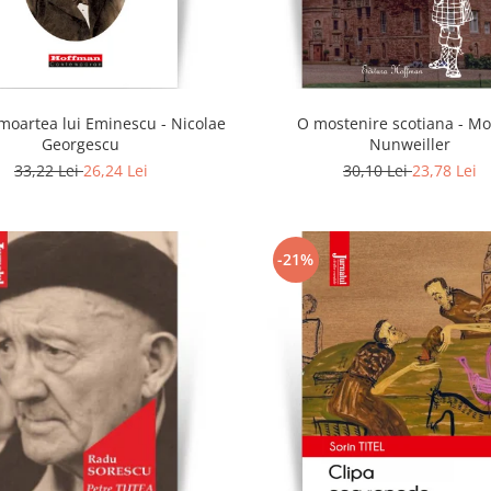
 moartea lui Eminescu - Nicolae
O mostenire scotiana - Monica
Georgescu
Nunweiller
33,22 Lei
26,24 Lei
30,10 Lei
23,78 Lei
-21%