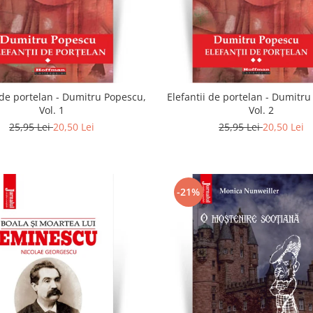
 de portelan - Dumitru Popescu,
Elefantii de portelan - Dumitr
Vol. 1
Vol. 2
25,95 Lei
20,50 Lei
25,95 Lei
20,50 Lei
-21%