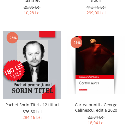
Marafet
titluri
25,95 Lei
413,16 Lei
10,28 Lei
299,00 Lei
-25%
-21%
Pachet Sorin Titel - 12 titluri
Cartea nuntii - George
Calinescu, editia 2020
376,80 Lei
22,84 Lei
284,16 Lei
18,04 Lei