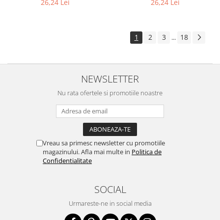
26,24 Lei
26,24 Lei
1
2
3
18
...
NEWSLETTER
Nu rata ofertele si promotiile noastre
Vreau sa primesc newsletter cu promotiile
magazinului. Afla mai multe in
Politica de
Confidentialitate
SOCIAL
Urmareste-ne in social media