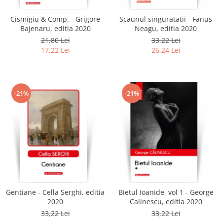
Cismigiu & Comp. - Grigore
Scaunul singuratatii - Fanus
Bajenaru, editia 2020
Neagu, editia 2020
21,80 Lei
33,22 Lei
17,22 Lei
26,24 Lei
-21%
-21%
Gentiane - Cella Serghi, editia
Bietul Ioanide, vol 1 - George
2020
Calinescu, editia 2020
33,22 Lei
33,22 Lei