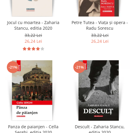
Jocul cu moartea - Zaharia
Petre Tutea - Viaţa şi opera -
Stancu, editia 2020
Radu Sorescu
33,22 Lei
33,22 Lei
26,24 Lei
26,24 Lei
-21%
-21%
Panza de paianjen - Cella
Descult - Zaharia Stancu,
Serghi, editia 2020
editia 2020