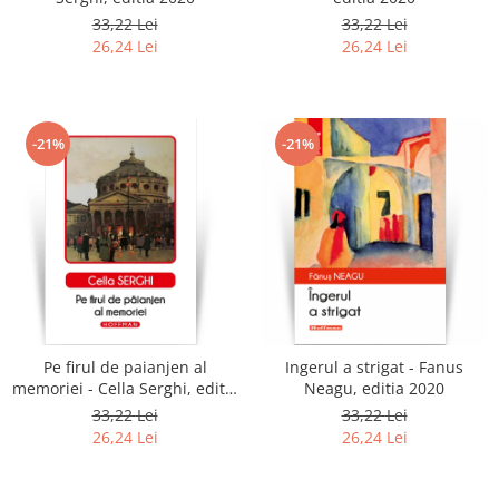
33,22 Lei
33,22 Lei
26,24 Lei
26,24 Lei
-21%
-21%
Pe firul de paianjen al
Ingerul a strigat - Fanus
memoriei - Cella Serghi, editia
Neagu, editia 2020
2020
33,22 Lei
33,22 Lei
26,24 Lei
26,24 Lei