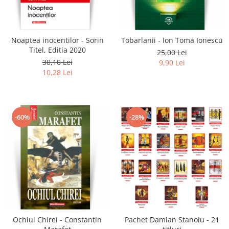
Literatura
Clasica
Contemporana
Noaptea inocentilor - Sorin
Tobarlanii - Ion Toma Ionescu
Moderna
Titel, Editia 2020
25,00 Lei
Romana
30,10 Lei
9,90 Lei
10,28 Lei
Universala
Universala
Non-fictiune
-60%
-28%
Calatorii
Memorii
Publicistica / Reportaje / Interviuri
Stiinte umaniste
Istorie
Sociologie si filozofie
Ochiul Chirei - Constantin
Pachet Damian Stanoiu - 21