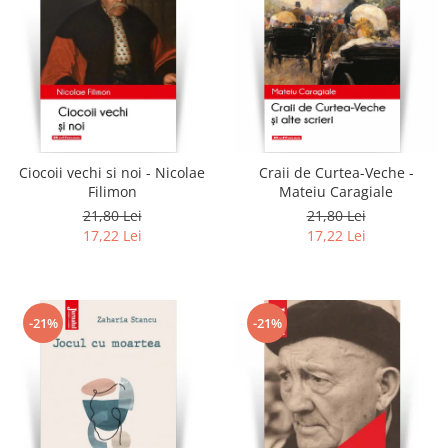
Ciocoii vechi si noi - Nicolae
Craii de Curtea-Veche -
Filimon
Mateiu Caragiale
21,80 Lei
21,80 Lei
17,22 Lei
17,22 Lei
-21%
-21%