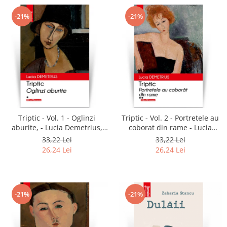
-21%
-21%
Triptic - Vol. 1 - Oglinzi
Triptic - Vol. 2 - Portretele au
aburite, - Lucia Demetrius,
coborat din rame - Lucia
editia 2020
Demetrius, editia 2020
33,22 Lei
33,22 Lei
26,24 Lei
26,24 Lei
-21%
-21%