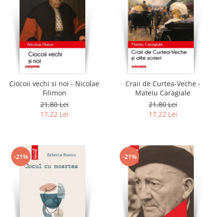
Ciocoii vechi si noi - Nicolae
Craii de Curtea-Veche -
Filimon
Mateiu Caragiale
21,80 Lei
21,80 Lei
17,22 Lei
17,22 Lei
-21%
-21%