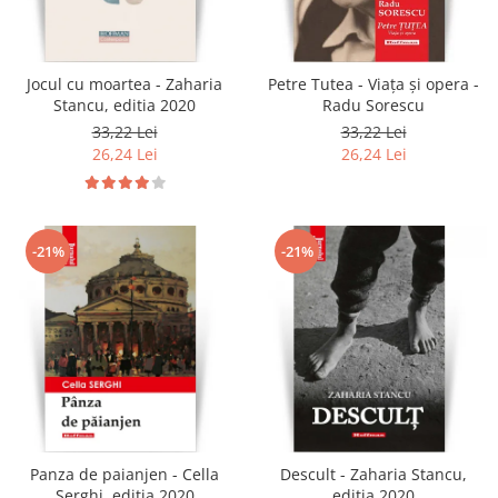
Jocul cu moartea - Zaharia
Petre Tutea - Viaţa şi opera -
Stancu, editia 2020
Radu Sorescu
33,22 Lei
33,22 Lei
26,24 Lei
26,24 Lei
-21%
-21%
Panza de paianjen - Cella
Descult - Zaharia Stancu,
Serghi, editia 2020
editia 2020