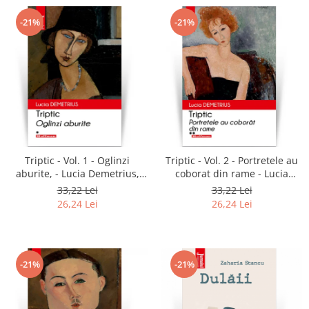
-21%
-21%
Triptic - Vol. 1 - Oglinzi
Triptic - Vol. 2 - Portretele au
aburite, - Lucia Demetrius,
coborat din rame - Lucia
editia 2020
Demetrius, editia 2020
33,22 Lei
33,22 Lei
26,24 Lei
26,24 Lei
-21%
-21%