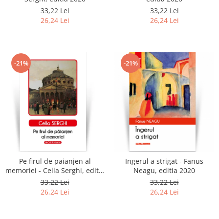
33,22 Lei
33,22 Lei
26,24 Lei
26,24 Lei
-21%
-21%
Pe firul de paianjen al
Ingerul a strigat - Fanus
memoriei - Cella Serghi, editia
Neagu, editia 2020
2020
33,22 Lei
33,22 Lei
26,24 Lei
26,24 Lei