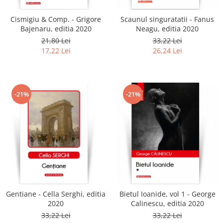
Cismigiu & Comp. - Grigore
Scaunul singuratatii - Fanus
Bajenaru, editia 2020
Neagu, editia 2020
21,80 Lei
33,22 Lei
17,22 Lei
26,24 Lei
-21%
-21%
Gentiane - Cella Serghi, editia
Bietul Ioanide, vol 1 - George
2020
Calinescu, editia 2020
33,22 Lei
33,22 Lei