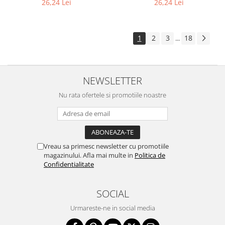
26,24 Lei
26,24 Lei
1
2
3
18
...
NEWSLETTER
Nu rata ofertele si promotiile noastre
Vreau sa primesc newsletter cu promotiile
magazinului. Afla mai multe in
Politica de
Confidentialitate
SOCIAL
Urmareste-ne in social media