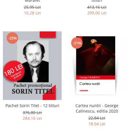
Marafet
titluri
25,95 Lei
413,16 Lei
10,28 Lei
299,00 Lei
-25%
-21%
Pachet Sorin Titel - 12 titluri
Cartea nuntii - George
Calinescu, editia 2020
376,80 Lei
22,84 Lei
284,16 Lei
18,04 Lei