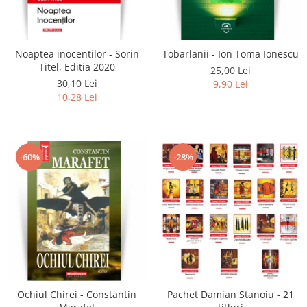
Literatura
Clasica
Contemporana
Noaptea inocentilor - Sorin
Tobarlanii - Ion Toma Ionescu
Moderna
Titel, Editia 2020
25,00 Lei
Romana
30,10 Lei
9,90 Lei
10,28 Lei
Universala
Universala
Non-fictiune
-60%
-28%
Calatorii
Memorii
Publicistica / Reportaje / Interviuri
Stiinte umaniste
Istorie
Sociologie si filozofie
Ochiul Chirei - Constantin
Pachet Damian Stanoiu - 21