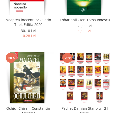
Literatura
Clasica
Contemporana
Noaptea inocentilor - Sorin
Tobarlanii - Ion Toma Ionescu
Moderna
Titel, Editia 2020
25,00 Lei
Romana
30,10 Lei
9,90 Lei
10,28 Lei
Universala
Universala
Non-fictiune
-60%
-28%
Calatorii
Memorii
Publicistica / Reportaje / Interviuri
Stiinte umaniste
Istorie
Sociologie si filozofie
Ochiul Chirei - Constantin
Pachet Damian Stanoiu - 21