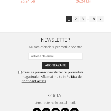
26,24 Lei
26,24 Lei
1
2
3
18
...
NEWSLETTER
Nu rata ofertele si promotiile noastre
Vreau sa primesc newsletter cu promotiile
magazinului. Afla mai multe in
Politica de
Confidentialitate
SOCIAL
Urmareste-ne in social media