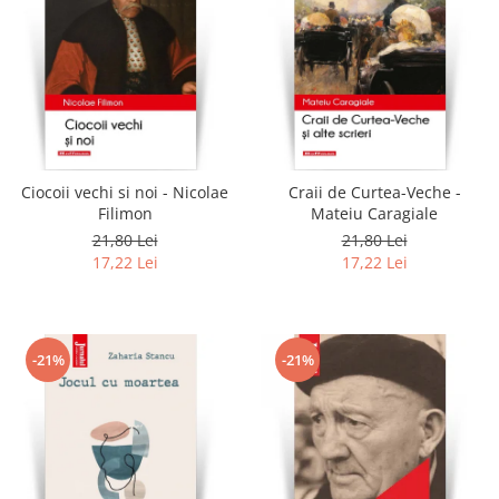
Ciocoii vechi si noi - Nicolae
Craii de Curtea-Veche -
Filimon
Mateiu Caragiale
21,80 Lei
21,80 Lei
17,22 Lei
17,22 Lei
-21%
-21%