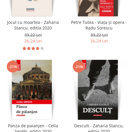
Jocul cu moartea - Zaharia
Petre Tutea - Viaţa şi opera -
Stancu, editia 2020
Radu Sorescu
33,22 Lei
33,22 Lei
26,24 Lei
26,24 Lei
-21%
-21%
Panza de paianjen - Cella
Descult - Zaharia Stancu,
Serghi, editia 2020
editia 2020