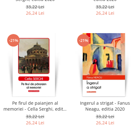
33,22 Lei
33,22 Lei
26,24 Lei
26,24 Lei
-21%
-21%
Pe firul de paianjen al
Ingerul a strigat - Fanus
memoriei - Cella Serghi, editia
Neagu, editia 2020
2020
33,22 Lei
33,22 Lei
26,24 Lei
26,24 Lei