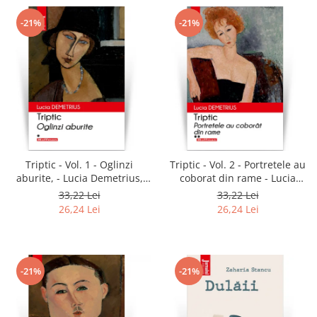
-21%
-21%
Triptic - Vol. 1 - Oglinzi
Triptic - Vol. 2 - Portretele au
aburite, - Lucia Demetrius,
coborat din rame - Lucia
editia 2020
Demetrius, editia 2020
33,22 Lei
33,22 Lei
26,24 Lei
26,24 Lei
-21%
-21%