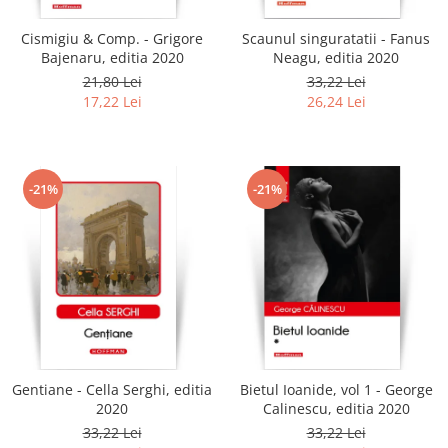
Cismigiu & Comp. - Grigore
Scaunul singuratatii - Fanus
Bajenaru, editia 2020
Neagu, editia 2020
21,80 Lei
33,22 Lei
17,22 Lei
26,24 Lei
-21%
-21%
Gentiane - Cella Serghi, editia
Bietul Ioanide, vol 1 - George
2020
Calinescu, editia 2020
33,22 Lei
33,22 Lei