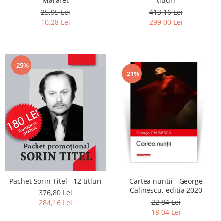
Marafet
titluri
25,95 Lei
413,16 Lei
10,28 Lei
299,00 Lei
-25%
-21%
Pachet Sorin Titel - 12 titluri
Cartea nuntii - George
Calinescu, editia 2020
376,80 Lei
22,84 Lei
284,16 Lei
18,04 Lei