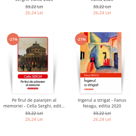
33,22 Lei
33,22 Lei
26,24 Lei
26,24 Lei
-21%
-21%
Pe firul de paianjen al
Ingerul a strigat - Fanus
memoriei - Cella Serghi, editia
Neagu, editia 2020
2020
33,22 Lei
33,22 Lei
26,24 Lei
26,24 Lei