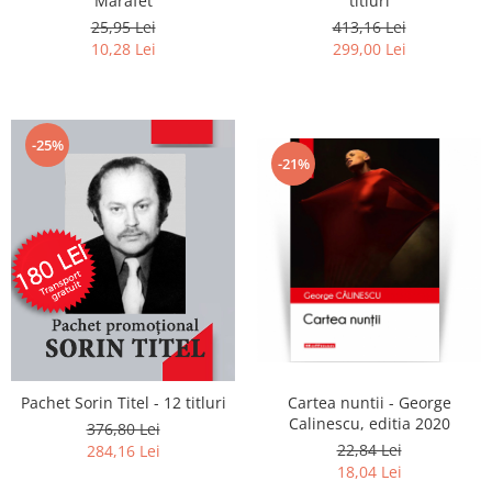
Marafet
titluri
25,95 Lei
413,16 Lei
10,28 Lei
299,00 Lei
-25%
-21%
Pachet Sorin Titel - 12 titluri
Cartea nuntii - George
Calinescu, editia 2020
376,80 Lei
22,84 Lei
284,16 Lei
18,04 Lei