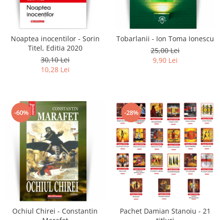
Literatura
Clasica
Contemporana
Noaptea inocentilor - Sorin
Tobarlanii - Ion Toma Ionescu
Moderna
Titel, Editia 2020
25,00 Lei
Romana
30,10 Lei
9,90 Lei
10,28 Lei
Universala
Universala
Non-fictiune
-60%
-28%
Calatorii
Memorii
Publicistica / Reportaje / Interviuri
Stiinte umaniste
Istorie
Sociologie si filozofie
Ochiul Chirei - Constantin
Pachet Damian Stanoiu - 21