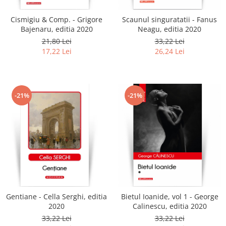
Cismigiu & Comp. - Grigore
Scaunul singuratatii - Fanus
Bajenaru, editia 2020
Neagu, editia 2020
21,80 Lei
33,22 Lei
17,22 Lei
26,24 Lei
-21%
-21%
Gentiane - Cella Serghi, editia
Bietul Ioanide, vol 1 - George
2020
Calinescu, editia 2020
33,22 Lei
33,22 Lei