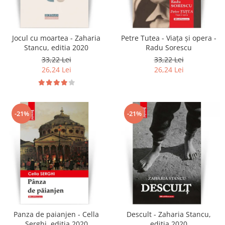
Jocul cu moartea - Zaharia
Petre Tutea - Viaţa şi opera -
Stancu, editia 2020
Radu Sorescu
33,22 Lei
33,22 Lei
26,24 Lei
26,24 Lei
-21%
-21%
Panza de paianjen - Cella
Descult - Zaharia Stancu,
Serghi, editia 2020
editia 2020