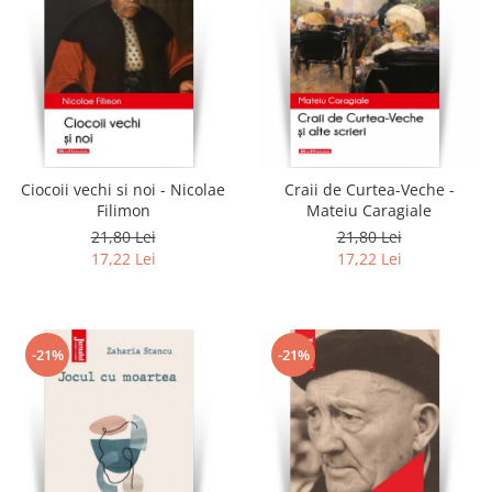
Ciocoii vechi si noi - Nicolae
Craii de Curtea-Veche -
Filimon
Mateiu Caragiale
21,80 Lei
21,80 Lei
17,22 Lei
17,22 Lei
-21%
-21%