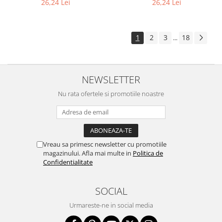
26,24 Lei
26,24 Lei
1
2
3
18
...
NEWSLETTER
Nu rata ofertele si promotiile noastre
Vreau sa primesc newsletter cu promotiile
magazinului. Afla mai multe in
Politica de
Confidentialitate
SOCIAL
Urmareste-ne in social media