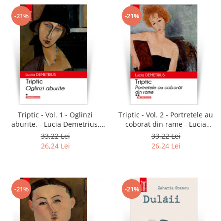
-21%
-21%
Triptic - Vol. 1 - Oglinzi
Triptic - Vol. 2 - Portretele au
aburite, - Lucia Demetrius,
coborat din rame - Lucia
editia 2020
Demetrius, editia 2020
33,22 Lei
33,22 Lei
26,24 Lei
26,24 Lei
-21%
-21%