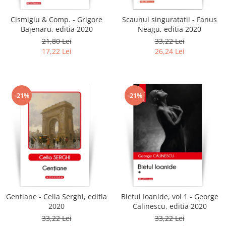
Cismigiu & Comp. - Grigore
Scaunul singuratatii - Fanus
Bajenaru, editia 2020
Neagu, editia 2020
21,80 Lei
33,22 Lei
17,22 Lei
26,24 Lei
-21%
-21%
Gentiane - Cella Serghi, editia
Bietul Ioanide, vol 1 - George
2020
Calinescu, editia 2020
33,22 Lei
33,22 Lei