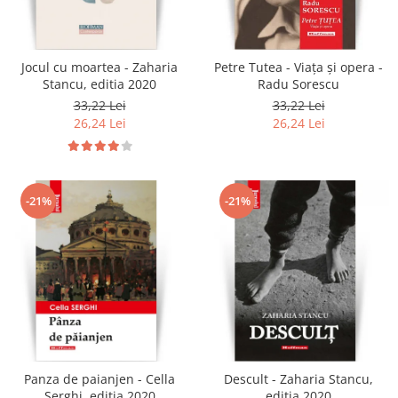
Jocul cu moartea - Zaharia
Petre Tutea - Viaţa şi opera -
Stancu, editia 2020
Radu Sorescu
33,22 Lei
33,22 Lei
26,24 Lei
26,24 Lei
-21%
-21%
Panza de paianjen - Cella
Descult - Zaharia Stancu,
Serghi, editia 2020
editia 2020