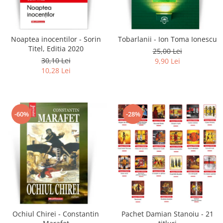
Literatura
Clasica
Contemporana
Noaptea inocentilor - Sorin
Tobarlanii - Ion Toma Ionescu
Moderna
Titel, Editia 2020
25,00 Lei
Romana
30,10 Lei
9,90 Lei
10,28 Lei
Universala
Universala
Non-fictiune
-60%
-28%
Calatorii
Memorii
Publicistica / Reportaje / Interviuri
Stiinte umaniste
Istorie
Sociologie si filozofie
Ochiul Chirei - Constantin
Pachet Damian Stanoiu - 21