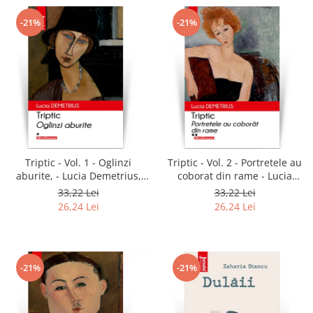
-21%
-21%
Triptic - Vol. 1 - Oglinzi
Triptic - Vol. 2 - Portretele au
aburite, - Lucia Demetrius,
coborat din rame - Lucia
editia 2020
Demetrius, editia 2020
33,22 Lei
33,22 Lei
26,24 Lei
26,24 Lei
-21%
-21%