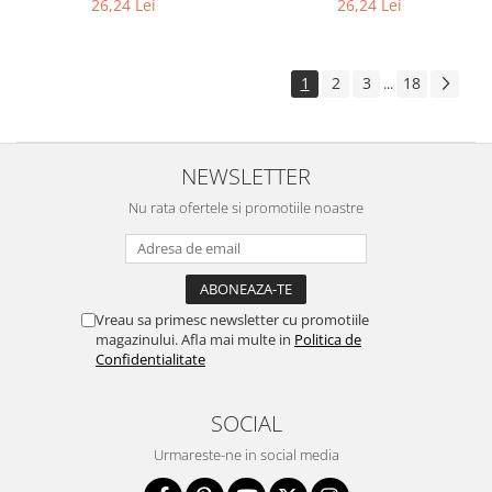
26,24 Lei
26,24 Lei
1
2
3
18
...
NEWSLETTER
Nu rata ofertele si promotiile noastre
Vreau sa primesc newsletter cu promotiile
magazinului. Afla mai multe in
Politica de
Confidentialitate
SOCIAL
Urmareste-ne in social media