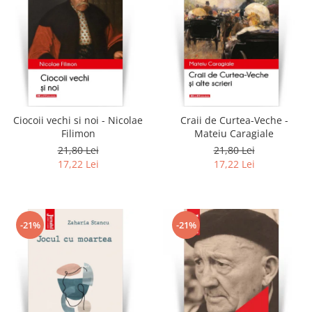
Ciocoii vechi si noi - Nicolae
Craii de Curtea-Veche -
Filimon
Mateiu Caragiale
21,80 Lei
21,80 Lei
17,22 Lei
17,22 Lei
-21%
-21%