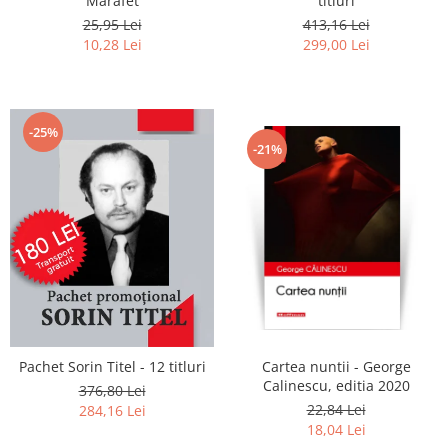
Marafet
titluri
25,95 Lei
413,16 Lei
10,28 Lei
299,00 Lei
-25%
-21%
Pachet Sorin Titel - 12 titluri
Cartea nuntii - George
Calinescu, editia 2020
376,80 Lei
22,84 Lei
284,16 Lei
18,04 Lei