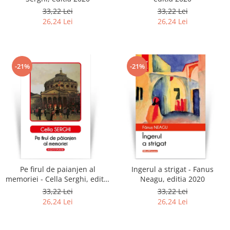
33,22 Lei
33,22 Lei
26,24 Lei
26,24 Lei
-21%
-21%
Pe firul de paianjen al
Ingerul a strigat - Fanus
memoriei - Cella Serghi, editia
Neagu, editia 2020
2020
33,22 Lei
33,22 Lei
26,24 Lei
26,24 Lei