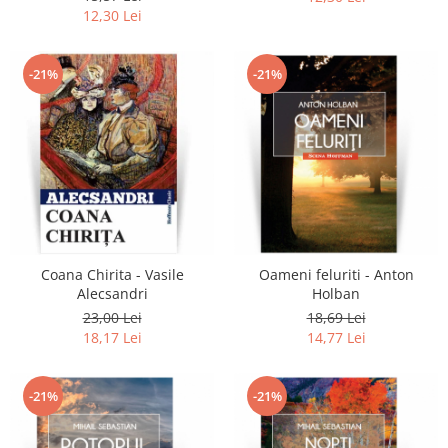
12,30 Lei
-21%
-21%
Coana Chirita - Vasile
Oameni feluriti - Anton
Alecsandri
Holban
23,00 Lei
18,69 Lei
18,17 Lei
14,77 Lei
-21%
-21%