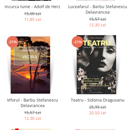
Incurca lume - Adolf de Herz
Luceafarul - Barbu Stefanescu
Delavrancea
15,00 Lei
15,57 Lei
11,85 Lei
12,30 Lei
-21%
-21%
Viforul - Barbu Stefanescu
Teatru - Sidonia Dragusanu
Delavrancea
25,95 Lei
15,57 Lei
20,50 Lei
12,30 Lei