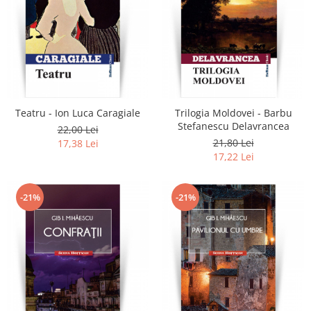
Teatru - Ion Luca Caragiale
Trilogia Moldovei - Barbu
Stefanescu Delavrancea
22,00 Lei
21,80 Lei
17,38 Lei
17,22 Lei
-21%
-21%