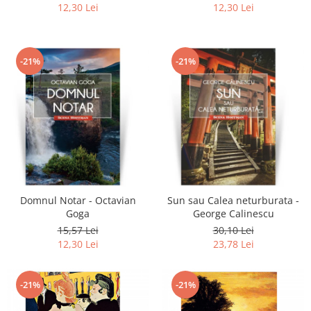
12,30 Lei
12,30 Lei
-21%
-21%
Domnul Notar - Octavian
Sun sau Calea neturburata -
Goga
George Calinescu
15,57 Lei
30,10 Lei
12,30 Lei
23,78 Lei
-21%
-21%