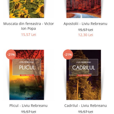
Muscata din fereastra - Victor
Apostolii - Liviu Rebreanu
Ion Popa
15,57 Lei
15,57 Lei
12,30 Lei
-21%
-21%
Plicul - Liviu Rebreanu
Cadrilul - Liviu Rebreanu
15,57 Lei
15,57 Lei