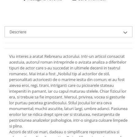
Descriere
Viu interes a aratat Rebreanu actorului. Intr-un articol consacrat
acestuia, autorul roman intreprinde o avizata analiza a diferitelor
tipuri de actor care s-au succedat in ultimele decenii in teatrul
romanesc. Mai intai a fost „Nobilul tip al actorilor de stil,
personalitati actoricesti de o marime iesita din comun; ei au fost
aievea eroi, regi, tirani, intriganti care cu picioarele stateau
intepeniti in pamant, iar cu capul maturau stelele. Chiar fizicul lor
era, si trebuie sa fie impozant. Mersul, privirea, vocea si gesturile
lor purtau pecetea grandiosului. Stilul jocului lor era ceva
monumental; muchii ascutite, laturi largi, umbre adanci. Pasiunea
eroilor lor se ridica drept spre cer si stralucea, nestanjenita de
pestriciunea analizelor psihologice, intr-o singura culoare limpede
si plina.
Actorii de stil cei mari, dadeau o simplificare reprezentativa si