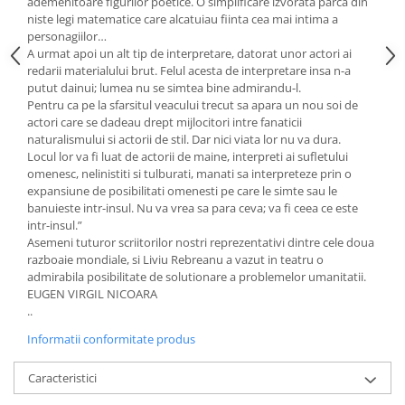
ademenitoare figurilor poetice. O simplificare izvorata parca din
niste legi matematice care alcatuiau fiinta cea mai intima a
personagiilor…
A urmat apoi un alt tip de interpretare, datorat unor actori ai
redarii materialului brut. Felul acesta de interpretare insa n-a
putut dainui; lumea nu se simtea bine admirandu-l.
Pentru ca pe la sfarsitul veacului trecut sa apara un nou soi de
actori care se dadeau drept mijlocitori intre fanaticii
naturalismului si actorii de stil. Dar nici viata lor nu va dura.
Locul lor va fi luat de actorii de maine, interpreti ai sufletului
omenesc, nelinistiti si tulburati, manati sa interpreteze prin o
expansiune de posibilitati omenesti pe care le simte sau le
banuieste intr-insul. Nu va vrea sa para ceva; va fi ceea ce este
intr-insul.”
Asemeni tuturor scriitorilor nostri reprezentativi dintre cele doua
razboaie mondiale, si Liviu Rebreanu a vazut in teatru o
admirabila posibilitate de solutionare a problemelor umanitatii.
EUGEN VIRGIL NICOARA
..
Informatii conformitate produs
Caracteristici