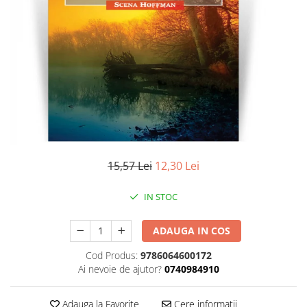
Literatura
Clasica
Contemporana
Moderna
Romana
Universala
Universala
Non-fictiune
Calatorii
15,57 Lei
12,30 Lei
Memorii
Publicistica / Reportaje / Interviuri
IN STOC
Stiinte umaniste
ADAUGA IN COS
Istorie
Sociologie si filozofie
Cod Produs:
9786064600172
Ai nevoie de ajutor?
0740984910
Adauga la Favorite
Cere informatii