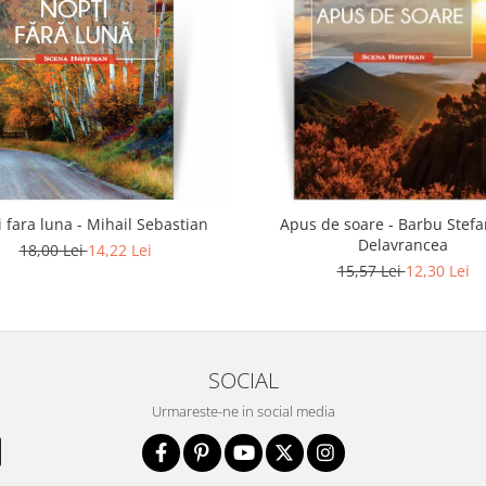
 fara luna - Mihail Sebastian
Apus de soare - Barbu Stef
Delavrancea
18,00 Lei
14,22 Lei
15,57 Lei
12,30 Lei
SOCIAL
Urmareste-ne in social media