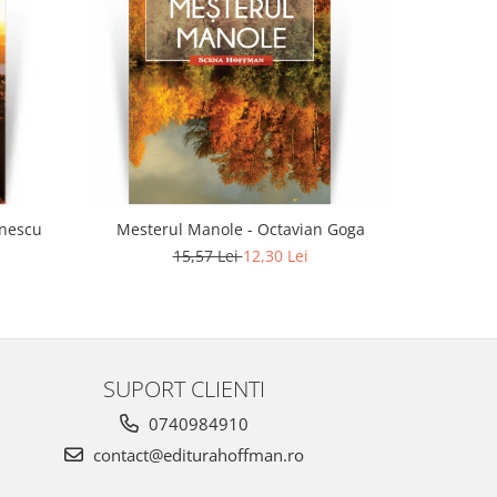
-21%
anescu
Mesterul Manole - Octavian Goga
Ins
15,57 Lei
12,30 Lei
SUPORT CLIENTI
0740984910
contact@editurahoffman.ro