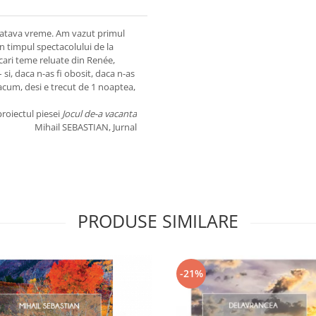
 catava vreme. Am vazut primul
 in timpul spectacolului de la
cari teme reluate din Renée,
si, daca n-as fi obosit, daca n-as
 acum, desi e trecut de 1 noaptea,
roiectul piesei
Jocul de-a vacanta
Mihail SEBASTIAN, Jurnal
PRODUSE SIMILARE
-21%