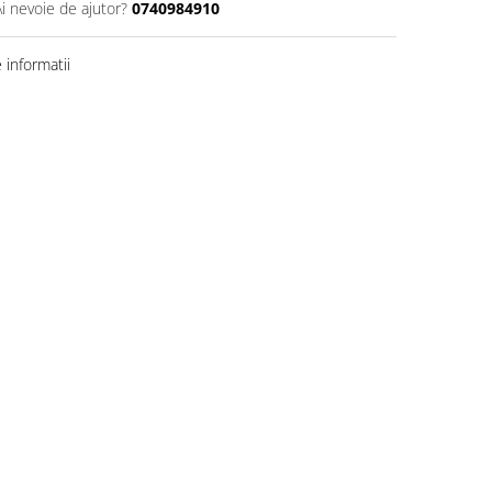
Ai nevoie de ajutor?
0740984910
informatii