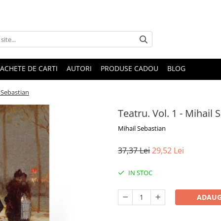
ACHETE DE CARTI
AUTORI
PRODUSE CADOU
BLOG
l Sebastian
Teatru. Vol. 1 - Mihail 
Mihail Sebastian
37,37 Lei
29,52 Lei
IN STOC
ADAUG