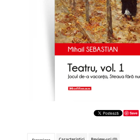
Literatura
Clasica
Contemporana
Moderna
Romana
Universala
Universala
Non-fictiune
Calatorii
Memorii
Publicistica / Reportaje / Interviuri
Stiinte umaniste
Istorie
Save
Sociologie si filozofie
Caracteristici
Review-uri
(0)