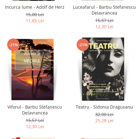
Incurca lume - Adolf de Herz
Luceafarul - Barbu Stefanescu
Delavrancea
15,00 Lei
15,57 Lei
11,85 Lei
12,30 Lei
-21%
-21%
Viforul - Barbu Stefanescu
Teatru - Sidonia Dragusanu
Delavrancea
32,00 Lei
15,57 Lei
25,28 Lei
12,30 Lei