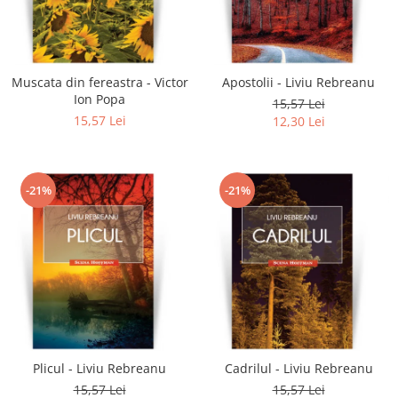
Muscata din fereastra - Victor
Apostolii - Liviu Rebreanu
Ion Popa
15,57 Lei
15,57 Lei
12,30 Lei
-21%
-21%
Plicul - Liviu Rebreanu
Cadrilul - Liviu Rebreanu
15,57 Lei
15,57 Lei