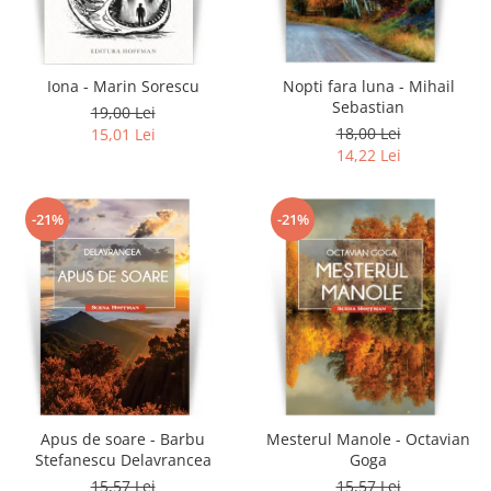
Literatura
Clasica
Contemporana
Iona - Marin Sorescu
Nopti fara luna - Mihail
Moderna
Sebastian
19,00 Lei
Romana
18,00 Lei
15,01 Lei
14,22 Lei
Universala
Universala
Non-fictiune
-21%
-21%
Calatorii
Memorii
Publicistica / Reportaje / Interviuri
Stiinte umaniste
Istorie
Sociologie si filozofie
Apus de soare - Barbu
Mesterul Manole - Octavian
Stefanescu Delavrancea
Goga
15,57 Lei
15,57 Lei