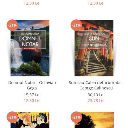
12,30 Lei
12,30 Lei
-21%
-21%
Domnul Notar - Octavian
Sun sau Calea neturburata -
Goga
George Calinescu
15,57 Lei
30,10 Lei
12,30 Lei
23,78 Lei
-21%
-21%