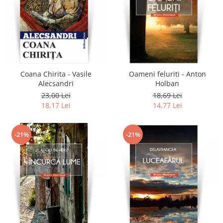
Coana Chirita - Vasile
Oameni feluriti - Anton
Alecsandri
Holban
23,00 Lei
18,69 Lei
18,17 Lei
14,77 Lei
-21%
-21%