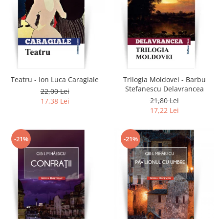
Teatru - Ion Luca Caragiale
Trilogia Moldovei - Barbu
Stefanescu Delavrancea
22,00 Lei
21,80 Lei
17,38 Lei
17,22 Lei
-21%
-21%