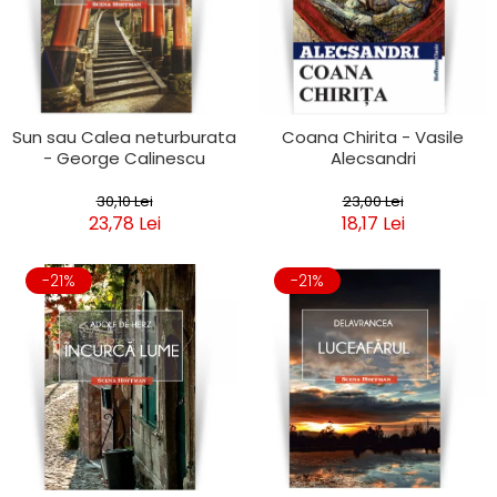
Sun sau Calea neturburata
Coana Chirita - Vasile
- George Calinescu
Alecsandri
30,10 Lei
23,00 Lei
23,78 Lei
18,17 Lei
-21%
-21%