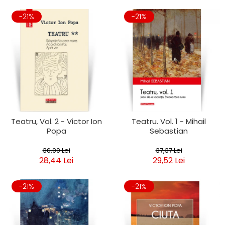
-21%
-21%
Teatru, Vol. 2 - Victor Ion
Teatru. Vol. 1 - Mihail
Popa
Sebastian
36,00 Lei
37,37 Lei
28,44 Lei
29,52 Lei
-21%
-21%