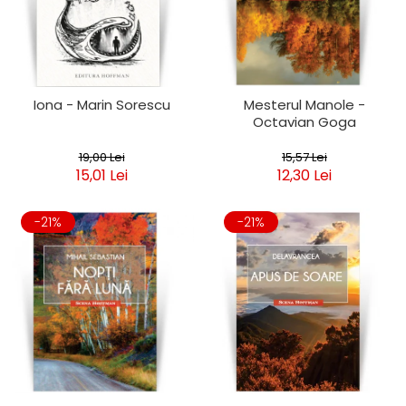
Clasica
Contemporana
Moderna
Romana
Universala
Iona - Marin Sorescu
Mesterul Manole -
Octavian Goga
Universala
Non-fictiune
19,00 Lei
15,57 Lei
Calatorii
15,01 Lei
12,30 Lei
Memorii
Publicistica / Reportaje / Interviuri
-21%
-21%
Stiinte umaniste
Istorie
Sociologie si filozofie