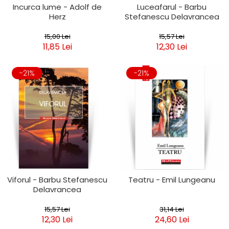
Incurca lume - Adolf de
Luceafarul - Barbu
Herz
Stefanescu Delavrancea
15,00 Lei
15,57 Lei
11,85 Lei
12,30 Lei
-21%
-21%
Viforul - Barbu Stefanescu
Teatru - Emil Lungeanu
Delavrancea
15,57 Lei
31,14 Lei
12,30 Lei
24,60 Lei