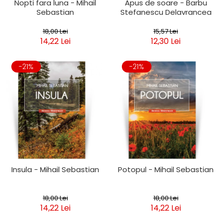
Nopti fara luna - Mihail
Apus de soare - Barbu
Sebastian
Stefanescu Delavrancea
18,00 Lei
15,57 Lei
14,22 Lei
12,30 Lei
-21%
-21%
Insula - Mihail Sebastian
Potopul - Mihail Sebastian
18,00 Lei
18,00 Lei
14,22 Lei
14,22 Lei