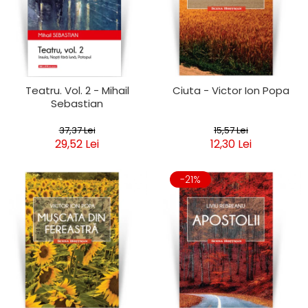
Teatru. Vol. 2 - Mihail
Ciuta - Victor Ion Popa
Sebastian
37,37 Lei
15,57 Lei
29,52 Lei
12,30 Lei
-21%