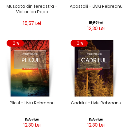
Muscata din fereastra -
Apostolii - Liviu Rebreanu
Victor Ion Popa
15,57 Lei
15,57 Lei
12,30 Lei
-21%
-21%
Plicul - Liviu Rebreanu
Cadrilul - Liviu Rebreanu
15,57 Lei
15,57 Lei
12,30 Lei
12,30 Lei