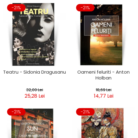
-21%
-21%
Teatru - Sidonia Dragusanu
Oameni feluriti - Anton
Holban
32,00 Lei
18,69 Lei
25,28 Lei
14,77 Lei
-21%
-21%