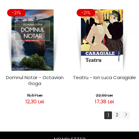
-21%
-21%
Domnul Notar - Octavian
Teatru - Ion Luca Caragiale
Goga
15,57 Lei
22,00 Lei
12,30 Lei
17,38 Lei
1
2