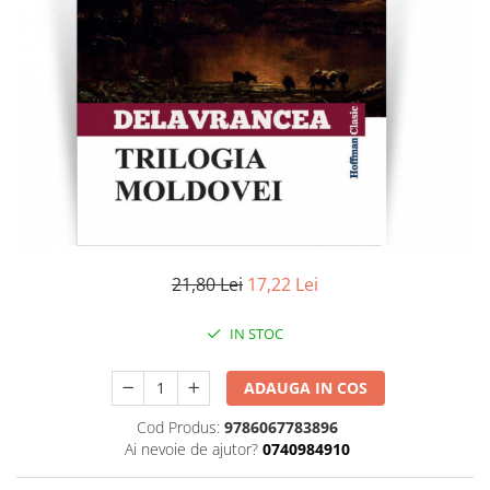
Literatura
Clasica
Contemporana
Moderna
Romana
Universala
Universala
Non-fictiune
Calatorii
Memorii
21,80 Lei
17,22 Lei
Publicistica / Reportaje / Interviuri
IN STOC
Stiinte umaniste
Istorie
ADAUGA IN COS
Sociologie si filozofie
Cod Produs:
9786067783896
Ai nevoie de ajutor?
0740984910