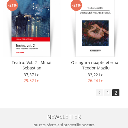
-21%
-21%
Teatru. Vol. 2 - Mihail
O singura noapte eterna -
Sebastian
Teodor Mazilu
37,37 Lei
33,22 Lei
29,52 Lei
26,24 Lei
1
2
NEWSLETTER
Nu rata ofertele si promotiile noastre