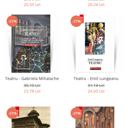
20,50 Lei
26,24 Lei
-21%
-21%
Teatru - Gabriela Mihalache
Teatru - Emil Lungeanu
30,10 Lei
31,14 Lei
23,78 Lei
24,60 Lei
-21%
-21%