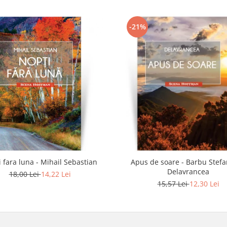
-21%
 fara luna - Mihail Sebastian
Apus de soare - Barbu Stef
Delavrancea
18,00 Lei
14,22 Lei
15,57 Lei
12,30 Lei