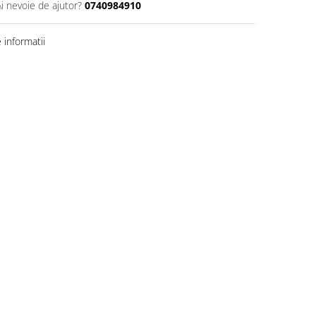
Ai nevoie de ajutor?
0740984910
informatii