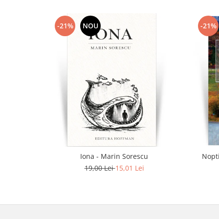
-21%
NOU
-21%
Iona - Marin Sorescu
Nopti
19,00 Lei
15,01 Lei