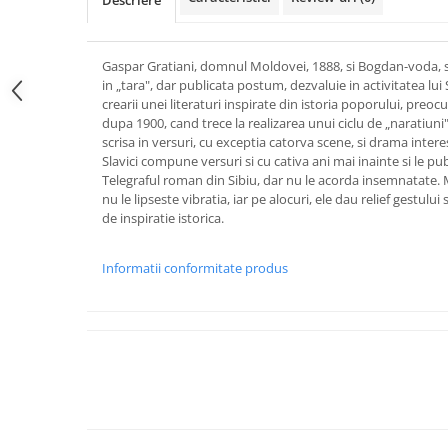
Descriere
Gaspar Gratiani, domnul Moldovei, 1888, si Bogdan-voda, sc
in „tara", dar publicata postum, dezvaluie in activitatea lui 
crearii unei literaturi inspirate din istoria poporului, preocu
dupa 1900, cand trece la realizarea unui ciclu de „naratiuni
scrisa in versuri, cu exceptia catorva scene, si drama inter
Slavici compune versuri si cu cativa ani mai inainte si le pub
Telegraful roman din Sibiu, dar nu le acorda insemnatate. 
nu le lipseste vibratia, iar pe alocuri, ele dau relief gestul
de inspiratie istorica.
Informatii conformitate produs