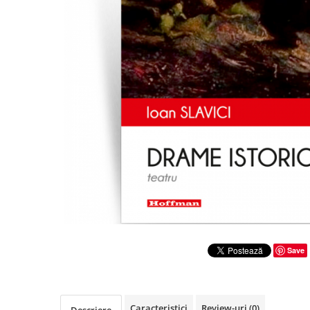
Literatura
Clasica
Contemporana
Moderna
Romana
Universala
Universala
Non-fictiune
Calatorii
Memorii
Publicistica / Reportaje / Interviuri
Stiinte umaniste
Istorie
Save
Sociologie si filozofie
Caracteristici
Review-uri
(0)