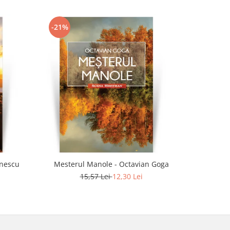
-21%
-21%
anescu
Mesterul Manole - Octavian Goga
Ins
15,57 Lei
12,30 Lei