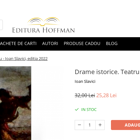
ACHETE DE CARTI
AUTORI
PRODUSE CADOU
BLOG
 - Ioan Slavici, editia 2022
Drame istorice. Teatru 
Ioan Slavici
32,00 Lei
25,28 Lei
IN STOC
ADAUG