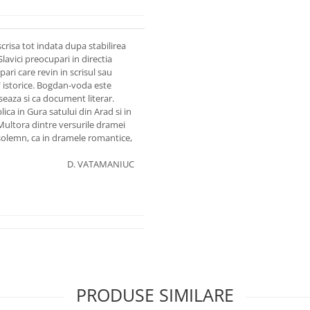
risa tot indata dupa stabilirea
Slavici preocupari in directia
pari care revin in scrisul sau
" istorice. Bogdan-voda este
eseaza si ca document literar.
lica in Gura satului din Arad si in
Multora dintre versurile dramei
ui solemn, ca in dramele romantice,
D. VATAMANIUC
PRODUSE SIMILARE