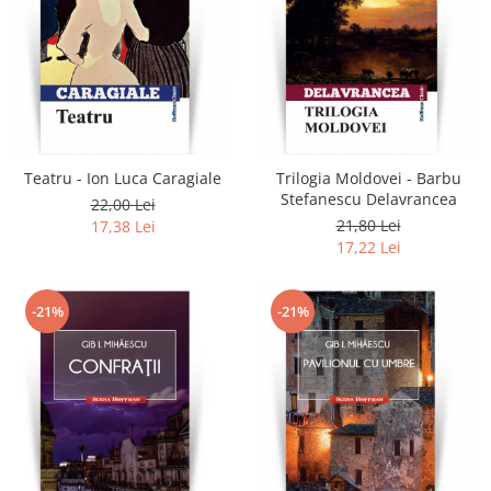
Teatru - Ion Luca Caragiale
Trilogia Moldovei - Barbu
Stefanescu Delavrancea
22,00 Lei
21,80 Lei
17,38 Lei
17,22 Lei
-21%
-21%