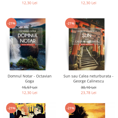
12,30 Lei
12,30 Lei
-21%
-21%
Domnul Notar - Octavian
Sun sau Calea neturburata -
Goga
George Calinescu
15,57 Lei
30,10 Lei
12,30 Lei
23,78 Lei
-21%
-21%