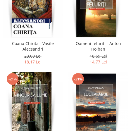
Coana Chirita - Vasile
Oameni feluriti - Anton
Alecsandri
Holban
23,00 Lei
18,69 Lei
18,17 Lei
14,77 Lei
-21%
-21%