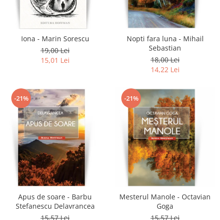
Literatura
Clasica
Contemporana
Iona - Marin Sorescu
Nopti fara luna - Mihail
Moderna
Sebastian
19,00 Lei
Romana
18,00 Lei
15,01 Lei
14,22 Lei
Universala
Universala
Non-fictiune
-21%
-21%
Calatorii
Memorii
Publicistica / Reportaje / Interviuri
Stiinte umaniste
Istorie
Sociologie si filozofie
Apus de soare - Barbu
Mesterul Manole - Octavian
Stefanescu Delavrancea
Goga
15,57 Lei
15,57 Lei