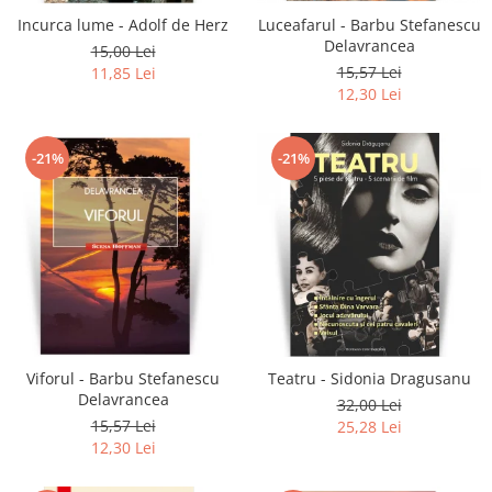
Incurca lume - Adolf de Herz
Luceafarul - Barbu Stefanescu
Delavrancea
15,00 Lei
15,57 Lei
11,85 Lei
12,30 Lei
-21%
-21%
Viforul - Barbu Stefanescu
Teatru - Sidonia Dragusanu
Delavrancea
32,00 Lei
15,57 Lei
25,28 Lei
12,30 Lei