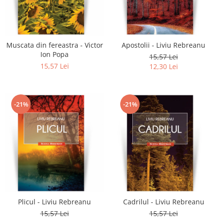
Muscata din fereastra - Victor
Apostolii - Liviu Rebreanu
Ion Popa
15,57 Lei
15,57 Lei
12,30 Lei
-21%
-21%
Plicul - Liviu Rebreanu
Cadrilul - Liviu Rebreanu
15,57 Lei
15,57 Lei