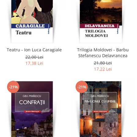
Teatru - Ion Luca Caragiale
Trilogia Moldovei - Barbu
Stefanescu Delavrancea
22,00 Lei
21,80 Lei
17,38 Lei
17,22 Lei
-21%
-21%