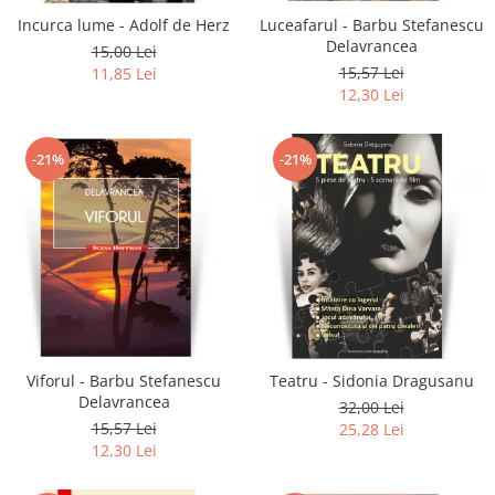
Incurca lume - Adolf de Herz
Luceafarul - Barbu Stefanescu
Delavrancea
15,00 Lei
15,57 Lei
11,85 Lei
12,30 Lei
-21%
-21%
Viforul - Barbu Stefanescu
Teatru - Sidonia Dragusanu
Delavrancea
32,00 Lei
15,57 Lei
25,28 Lei
12,30 Lei