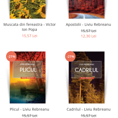
Muscata din fereastra - Victor
Apostolii - Liviu Rebreanu
Ion Popa
15,57 Lei
15,57 Lei
12,30 Lei
-21%
-21%
Plicul - Liviu Rebreanu
Cadrilul - Liviu Rebreanu
15,57 Lei
15,57 Lei