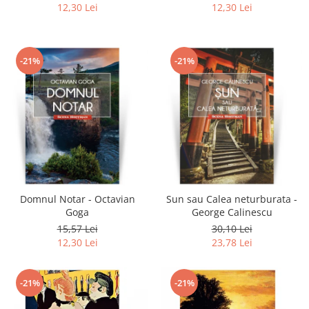
12,30 Lei
12,30 Lei
-21%
-21%
Domnul Notar - Octavian
Sun sau Calea neturburata -
Goga
George Calinescu
15,57 Lei
30,10 Lei
12,30 Lei
23,78 Lei
-21%
-21%