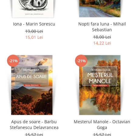
Literatura
Clasica
Contemporana
Iona - Marin Sorescu
Nopti fara luna - Mihail
Moderna
Sebastian
19,00 Lei
Romana
18,00 Lei
15,01 Lei
14,22 Lei
Universala
Universala
Non-fictiune
-21%
-21%
Calatorii
Memorii
Publicistica / Reportaje / Interviuri
Stiinte umaniste
Istorie
Sociologie si filozofie
Apus de soare - Barbu
Mesterul Manole - Octavian
Stefanescu Delavrancea
Goga
15,57 Lei
15,57 Lei