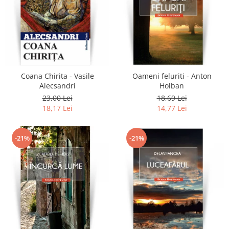
Coana Chirita - Vasile
Oameni feluriti - Anton
Alecsandri
Holban
23,00 Lei
18,69 Lei
18,17 Lei
14,77 Lei
-21%
-21%