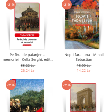
-21%
-21%
Pe firul de paianjen al
Nopti fara luna - Mihail
memoriei - Cella Serghi, editia
Sebastian
2020
33,22 Lei
18,00 Lei
26,24 Lei
14,22 Lei
-21%
-21%