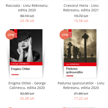
Rascoala - Liviu Rebreanu,
Craisorul Horia - Liviu
editia 2020
Rebreanu, editia 2021
30,10 Lei
19,72 Lei
23,78 Lei
15,58 Lei
-21%
-21%
Enigma Otiliei - George
Padurea spanzuratilor - Liviu
Calinescu, editia 2020
Rebreanu, editia 2020
32,00 Lei
21,80 Lei
25,28 Lei
17,22 Lei