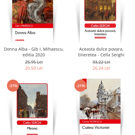
Donna Alba - Gib I. Mihaescu,
Aceasta dulce povara,
editia 2020
tineretea - Cella Serghi
25,95 Lei
33,22 Lei
20,50 Lei
26,24 Lei
-21%
-21%