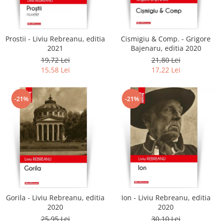
Literatura
Clasica
Contemporana
Prostii - Liviu Rebreanu, editia
Cismigiu & Comp. - Grigore
Moderna
2021
Bajenaru, editia 2020
Romana
19,72 Lei
21,80 Lei
15,58 Lei
17,22 Lei
Universala
Universala
Non-fictiune
-21%
-21%
Calatorii
Memorii
Publicistica / Reportaje / Interviuri
Stiinte umaniste
Istorie
Sociologie si filozofie
Gorila - Liviu Rebreanu, editia
Ion - Liviu Rebreanu, editia
2020
2020
25,95 Lei
30,10 Lei