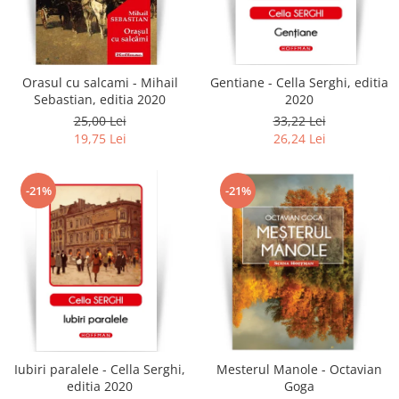
Orasul cu salcami - Mihail
Gentiane - Cella Serghi, editia
Sebastian, editia 2020
2020
25,00 Lei
33,22 Lei
19,75 Lei
26,24 Lei
-21%
-21%
Iubiri paralele - Cella Serghi,
Mesterul Manole - Octavian
editia 2020
Goga