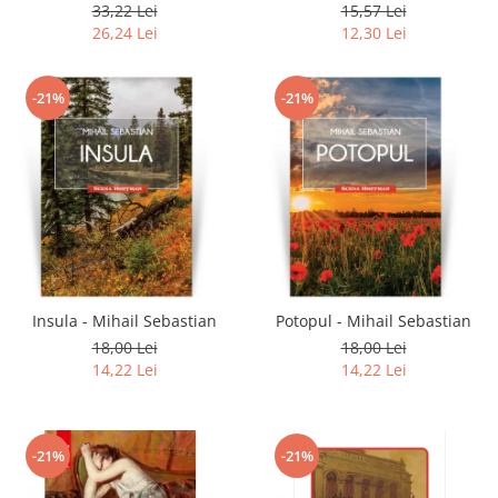
33,22 Lei
15,57 Lei
26,24 Lei
12,30 Lei
-21%
-21%
Insula - Mihail Sebastian
Potopul - Mihail Sebastian
18,00 Lei
18,00 Lei
14,22 Lei
14,22 Lei
-21%
-21%