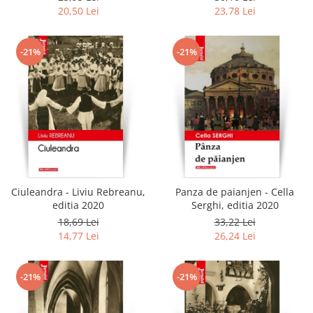
20,50 Lei
23,78 Lei
-21%
-21%
Ciuleandra - Liviu Rebreanu,
Panza de paianjen - Cella
editia 2020
Serghi, editia 2020
18,69 Lei
33,22 Lei
14,77 Lei
26,24 Lei
-21%
-21%